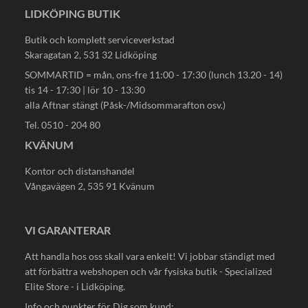
LIDKÖPING BUTIK
Butik och komplett serviceverkstad
Skaragatan 2, 531 32 Lidköping
SOMMARTID = mån, ons-fre 11:00 - 17:30 (lunch 13.20 - 14)
tis 14 - 17:30 | lör 10 - 13:30
alla Aftnar stängt (Påsk-/Midsommarafton osv.)
Tel. 0510 - 204 80
KVÄNUM
Kontor och distanshandel
Vångavägen 2, 535 91 Kvänum
VI GARANTERAR
Att handla hos oss skall vara enkelt! Vi jobbar ständigt med
att förbättra webshopen och vår fysiska butik - Specialized
Elite Store - i Lidköping.
Info och punkter för Dig som kund: