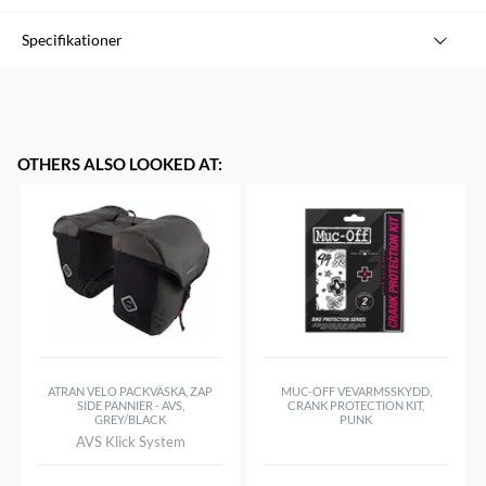
Specifikationer
3 degree floating cleats
Compatible with Look KEO pedal systems.
Color: red
OTHERS ALSO LOOKED AT
:
ATRAN VELO PACKVÄSKA, ZAP
MUC-OFF VEVARMSSKYDD,
SIDE PANNIER - AVS,
CRANK PROTECTION KIT,
GREY/BLACK
PUNK
AVS Klick System