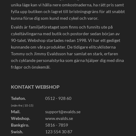
unika läge kan vi hålla nere omkostnaderna, ha rätt pris samt
fylla upp butiken och lagret till bristningsgräns för att snabbt
kunna förse dig som kund med cykel och varor.
Evalds är familjeföretaget som finns och funnits ute på
cykeltävlingarna med butik och postorder sedan början av
90-talet. Webshop startades redan 1998. Vi har ett gediget
kunnande om våra produkter. De tidigare elitcyklisterna
Tommy och Jimmy Evaldsson har samlat en stark, erfaren
och cyklande personalstyrka som gärna hjälper dig med dina
frågor och önskemål.
KONTAKT WEBSHOP
Telefon.
0512 - 928 60
(mån-fre | 10-15)
Mail.
support@evalds.se
Webshop.
www.evalds.se
Bankgiro.
5816 - 7859
Swish.
123 554 30 87