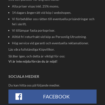
Alla priser visas inkl. 25% moms.
14 dagars ångerrätt vid köp i webshopen.
Vi förbehåller oss rätten till eventuella prisändringar och
fel i skrift.
Vi tillämpar fasta portopriser.
Alltid fri returfrakt vid köp av Personlig Utrustning.
Hög service vid garanti och eventuella reklamationer.
Läs våra fullständiga
Köpvillkor
.
Så åter igen, och detta är viktigt för oss:
Vi är inte nöjda förrän du är nöjd!
SOCIALA MEDIER
Du kan hitta oss på följande medier.
FACEBOOK