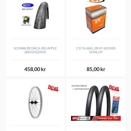
SCHWALBE DÄCK, BIG APPLE
CST SLANG, 28/47-622/630,
28X2.0/622X50
DUNLOP
458,00 kr
85,00 kr