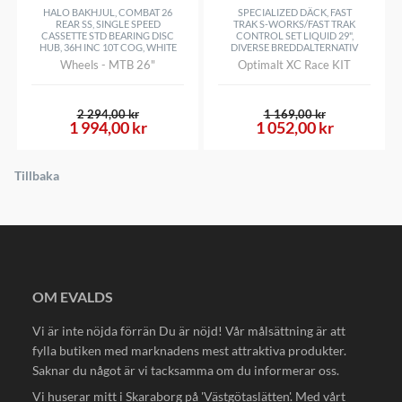
HALO BAKHJUL, COMBAT 26
SPECIALIZED DÄCK, FAST
REAR SS, SINGLE SPEED
TRAK S-WORKS/FAST TRAK
CASSETTE STD BEARING DISC
CONTROL SET LIQUID 29",
HUB, 36H INC 10T COG, WHITE
DIVERSE BREDDALTERNATIV
Wheels - MTB 26"
Optimalt XC Race KIT
2 294,00 kr
1 169,00 kr
1 994,00 kr
1 052,00 kr
Tillbaka
OM EVALDS
Vi är inte nöjda förrän Du är nöjd! Vår målsättning är att
fylla butiken med marknadens mest attraktiva produkter.
Saknar du något är vi tacksamma om du informerar oss.
Vi huserar mitt i Skaraborg på 'Västgötaslätten'. Med vårt