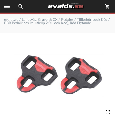
evalds.se
Landsväg, Gravel & CX
Pedaler
Tillbehör Look Kéo
BBB Pedalkloss, Multiclip 2.0 (Look Keo), Röd Flytande