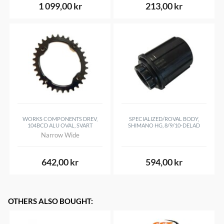
1 099,00 kr
213,00 kr
WORKS COMPONENTS DREV,
SPECIALIZED/ROVAL BODY,
104BCD ALU OVAL, SVART
SHIMANO HG, 8/9/10-DELAD
Narrow Wide
642,00 kr
594,00 kr
OTHERS ALSO BOUGHT
: