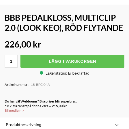
BBB PEDALKLOSS, MULTICLIP
2.0 (LOOK KEO), RÖD FLYTANDE
226,00 kr
LÄGG I VARUKORGEN
Lagerstatus
:
Ej bekräftad
Artikelnummer
:
18-BPC-04A
Du har väl Webbonus? Bra priser blir superbra...
5% x-tra rabatt på denna vara =
215,00 kr
Bli medlem
>
Produktbeskrivning