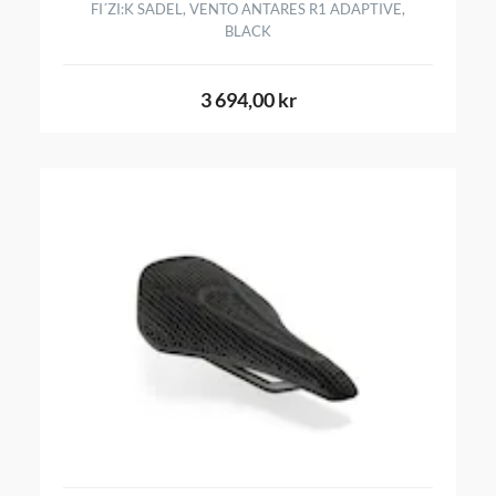
FI´ZI:K SADEL, VENTO ANTARES R1 ADAPTIVE,
BLACK
3 694,00 kr