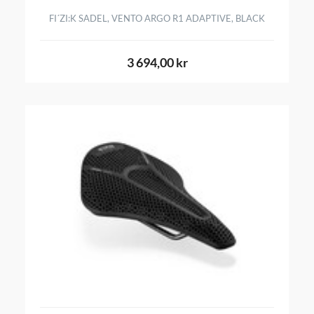
FI´ZI:K SADEL, VENTO ARGO R1 ADAPTIVE, BLACK
3 694,00 kr