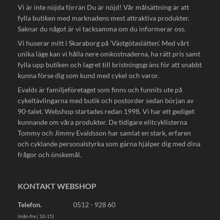
Vi är inte nöjda förrän Du är nöjd! Vår målsättning är att
fylla butiken med marknadens mest attraktiva produkter.
Saknar du något är vi tacksamma om du informerar oss.
Vi huserar mitt i Skaraborg på 'Västgötaslätten'. Med vårt
unika läge kan vi hålla nere omkostnaderna, ha rätt pris samt
fylla upp butiken och lagret till bristningsgräns för att snabbt
kunna förse dig som kund med cykel och varor.
Evalds är familjeföretaget som finns och funnits ute på
cykeltävlingarna med butik och postorder sedan början av
90-talet. Webshop startades redan 1998. Vi har ett gediget
kunnande om våra produkter. De tidigare elitcyklisterna
Tommy och Jimmy Evaldsson har samlat en stark, erfaren
och cyklande personalstyrka som gärna hjälper dig med dina
frågor och önskemål.
KONTAKT WEBSHOP
Telefon.
0512 - 928 60
(mån-fre | 10-15)