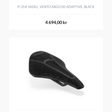
FI´ZI:K SADEL, VENTO ARGO 00 ADAPTIVE, BLACK
4 694,00 kr