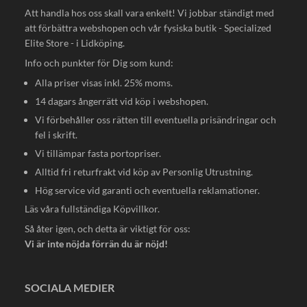
Att handla hos oss skall vara enkelt! Vi jobbar ständigt med
att förbättra webshopen och vår fysiska butik - Specialized
Elite Store - i Lidköping.
Info och punkter för Dig som kund:
Alla priser visas inkl. 25% moms.
14 dagars ångerrätt vid köp i webshopen.
Vi förbehåller oss rätten till eventuella prisändringar och
fel i skrift.
Vi tillämpar fasta portopriser.
Alltid fri returfrakt vid köp av Personlig Utrustning.
Hög service vid garanti och eventuella reklamationer.
Läs våra fullständiga
Köpvillkor
.
Så åter igen, och detta är viktigt för oss:
Vi är inte nöjda förrän du är nöjd!
SOCIALA MEDIER