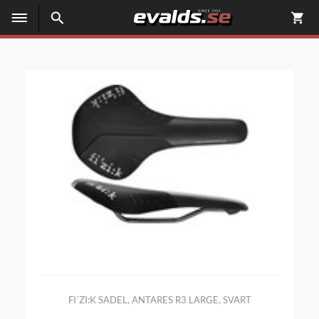
FI´ZI:K SADEL, ANTARES R3 LARGE, SVART