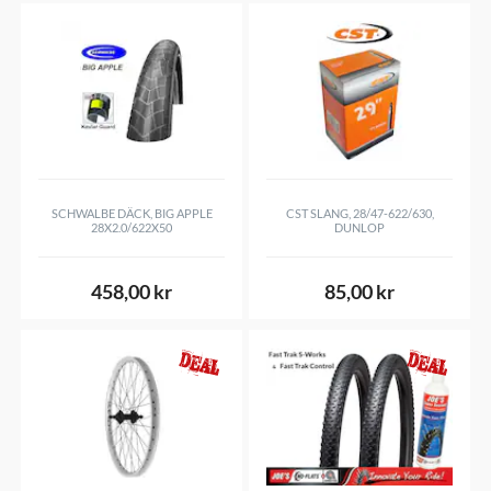
SCHWALBE DÄCK, BIG APPLE
CST SLANG, 28/47-622/630,
28X2.0/622X50
DUNLOP
458,00 kr
85,00 kr