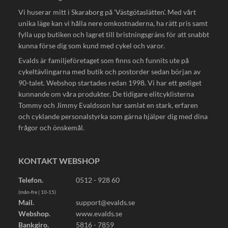
Vi huserar mitt i Skaraborg på 'Västgötaslätten'. Med vårt
unika läge kan vi hålla nere omkostnaderna, ha rätt pris samt
fylla upp butiken och lagret till bristningsgräns för att snabbt
kunna förse dig som kund med cykel och varor.
Evalds är familjeföretaget som finns och funnits ute på
cykeltävlingarna med butik och postorder sedan början av
90-talet. Webshop startades redan 1998. Vi har ett gediget
kunnande om våra produkter. De tidigare elitcyklisterna
Tommy och Jimmy Evaldsson har samlat en stark, erfaren
och cyklande personalstyrka som gärna hjälper dig med dina
frågor och önskemål.
KONTAKT WEBSHOP
Telefon.
0512 - 928 60
(mån-fre | 10-15)
Mail.
support@evalds.se
Webshop.
www.evalds.se
Bankgiro.
5816 - 7859