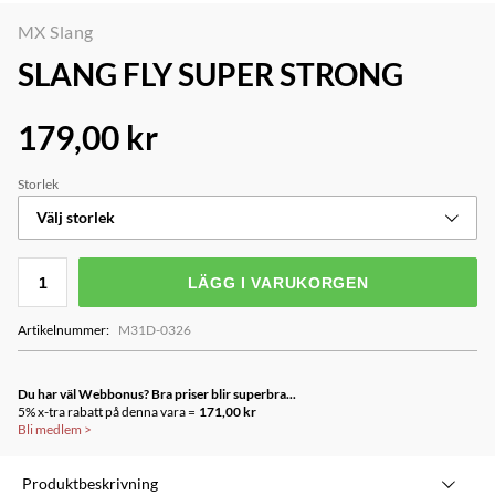
MX Slang
SLANG FLY SUPER STRONG
179,00 kr
Storlek
Välj storlek
LÄGG I VARUKORGEN
Artikelnummer
:
M31D-0326
Du har väl Webbonus? Bra priser blir superbra...
5% x-tra rabatt på denna vara =
171,00 kr
Bli medlem
>
Produktbeskrivning