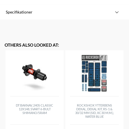
- Hela 4 millimeter kraftig superslang. - Står emot de hårdaste
Specifikationer
nedslagen och de vassaste stenarna. - Nickelpläterad ventil
med ventilhatt som möjliggör ventildemontering. - Tillverkad i
naturgummi.
OTHERS ALSO LOOKED AT
:
DT BAKNAV, 240S CLASSIC
ROCKSHOX YTTERBENS
12X148, SVART 6-BULT
DEKAL, DEKAL KIT, RS-1 &
SHIMANO/SRAM
30/32 MM (SID, XC30 M.M.),
WATER BLUE