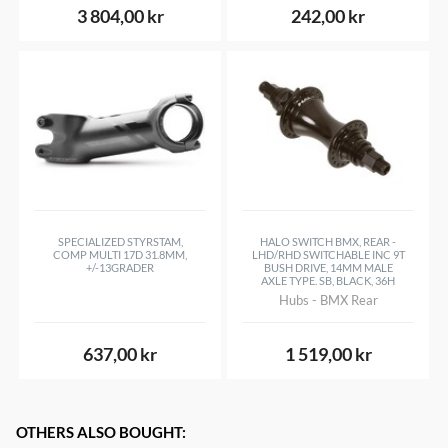
3 804,00 kr
242,00 kr
SPECIALIZED STYRSTAM,
HALO SWITCH BMX, REAR -
COMP MULTI 17D 31.8MM,
LHD/RHD SWITCHABLE INC 9T
+/-13GRADER
BUSH DRIVE, 14MM MALE
AXLE TYPE. SB, BLACK, 36H
Hubs - BMX Rear
637,00 kr
1 519,00 kr
OTHERS ALSO BOUGHT
: