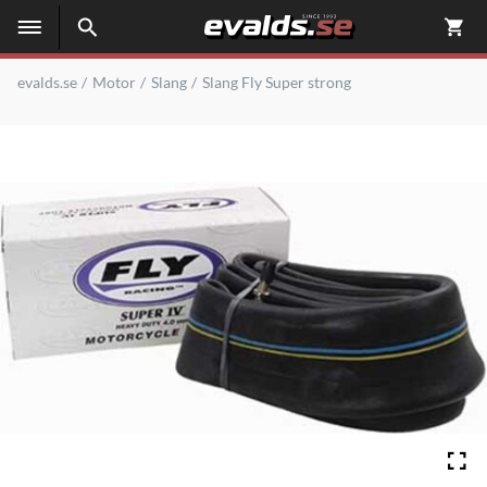
evalds.se
Motor
Slang
Slang Fly Super strong