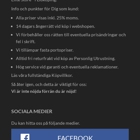
Info och punkter för Dig som kund:
Alla priser visas inkl. 25% moms.
14 dagars ångerrätt vid köp i webshopen.
Vi förbehåller oss rätten till eventuella prisändringar och
fel i skrift.
Vi tillämpar fasta portopriser.
Alltid fri returfrakt vid köp av Personlig Utrustning.
Hög service vid garanti och eventuella reklamationer.
Läs våra fullständiga
Köpvillkor
.
Så åter igen, och detta är viktigt för oss:
Vi är inte nöjda förrän du är nöjd!
SOCIALA MEDIER
Du kan hitta oss på följande medier.
FACEBOOK