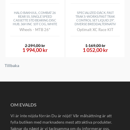
HALO BAKHJUL, COMBAT 26
SPECIALIZED DÄCK, FAST
REAR SS, SINGLE SPEED
TRAK S-WORKS/FAST TRAK
CASSETTE STD BEARING DISC
CONTROL SET LIQUID 29",
HUB, 36H INC 10T COG, WHITE
DIVERSE BREDDALTERNATIV
Wheels - MTB 26"
Optimalt XC Race KIT
2 294,00 kr
1 169,00 kr
1 994,00 kr
1 052,00 kr
Tillbaka
OM EVALDS
Vi är inte nöjda förrän Du är nöjd! Vår målsättning är att
fylla butiken med marknadens mest attraktiva produkter.
Saknar du något är vi tacksamma om du informerar oss.