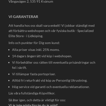
Vångavägen 2, 535 91 Kvänum
VI GARANTERAR
Att handla hos oss skall vara enkelt! Vi jobbar ständigt med
att förbättra webshopen och vår fysiska butik - Specialized
Elite Store - i Lidköping.
Info och punkter för Dig som kund:
Alla priser visas inkl. 25% moms.
14 dagars ångerrätt vid köp i webshopen.
Vi förbehåller oss rätten till eventuella prisändringar och
fel i skrift.
Vi tillämpar fasta portopriser.
Alltid fri returfrakt vid köp av Personlig Utrustning.
Hög service vid garanti och eventuella reklamationer.
Läs våra fullständiga
Köpvillkor
.
Så åter igen, och detta är viktigt för oss:
Vi är inte nöjda förrän du är nöjd!