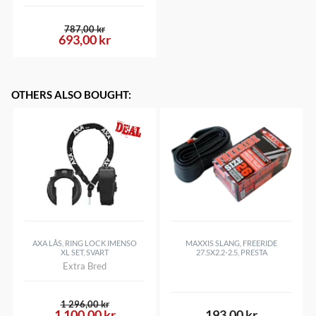
787,00 kr
693,00 kr
OTHERS ALSO BOUGHT
:
AXA LÅS, RING LOCK IMENSO
MAXXIS SLANG, FREERIDE
XL SET, SVART
27.5X2.2-2.5, PRESTA
Extra Bred
1 296,00 kr
1 100,00 kr
193,00 kr