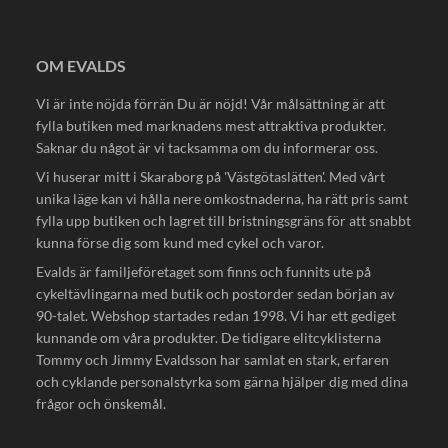
OM EVALDS
Vi är inte nöjda förrän Du är nöjd! Vår målsättning är att
fylla butiken med marknadens mest attraktiva produkter.
Saknar du något är vi tacksamma om du informerar oss.
Vi huserar mitt i Skaraborg på 'Västgötaslätten'. Med vårt
unika läge kan vi hålla nere omkostnaderna, ha rätt pris samt
fylla upp butiken och lagret till bristningsgräns för att snabbt
kunna förse dig som kund med cykel och varor.
Evalds är familjeföretaget som finns och funnits ute på
cykeltävlingarna med butik och postorder sedan början av
90-talet. Webshop startades redan 1998. Vi har ett gediget
kunnande om våra produkter. De tidigare elitcyklisterna
Tommy och Jimmy Evaldsson har samlat en stark, erfaren
och cyklande personalstyrka som gärna hjälper dig med dina
frågor och önskemål.