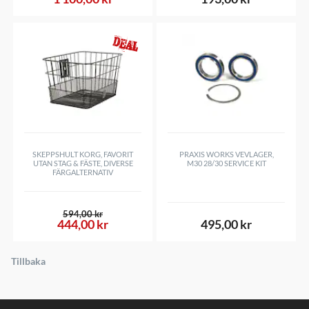
SKEPPSHULT KORG, FAVORIT
PRAXIS WORKS VEVLAGER,
UTAN STAG & FÄSTE, DIVERSE
M30 28/30 SERVICE KIT
FÄRGALTERNATIV
594,00 kr
444,00 kr
495,00 kr
Tillbaka