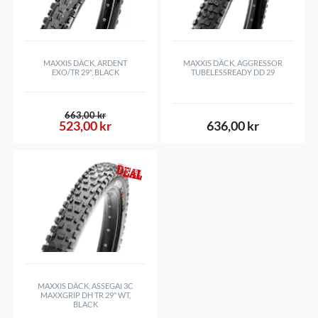
Hjulstorlek
29"
tread, or front and rear for short track racing.
Sammansättning
2C EXO
Vikbart
Yes
MAXXIS DÄCK, ARDENT
MAXXIS DÄCK, AGGRESSOR
EXO/TR 29", BLACK
TUBELESSREADY DD 29
Anpassad för Liquid/Vätska
Yes
Punkteringsförstärkt
Yes
663,00 kr
Uppbyggnad sida (TPI/EPI)
120
523,00 kr
636,00 kr
PSI
50
Vikt
ca 760 g
MAXXIS DÄCK, ASSEGAI 3C
MAXXGRIP DH TR 29" WT,
BLACK