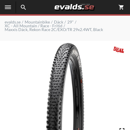
evalds.se
Mountainbike
Däck
29"
XC - All Mountain / Race - Fritid
Maxxis Däck, Rekon Race 2C/EXO/TR 29x2.4WT, Black