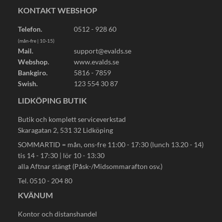
KONTAKT WEBSHOP
Telefon.
0512 - 928 60
(mån-fre | 10-15)
Mail.
support@evalds.se
Webshop.
www.evalds.se
Bankgiro.
5816 - 7859
Swish.
123 554 30 87
LIDKÖPING BUTIK
Butik och komplett serviceverkstad
Skaragatan 2, 531 32 Lidköping
SOMMARTID = mån, ons-fre 11:00 - 17:30 (lunch 13.20 - 14)
tis 14 - 17:30 | lör 10 - 13:30
alla Aftnar stängt (Påsk-/Midsommarafton osv.)
Tel. 0510 - 204 80
KVÄNUM
Kontor och distanshandel