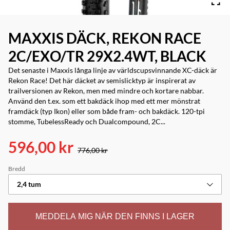
MAXXIS DÄCK, REKON RACE
2C/EXO/TR 29X2.4WT, BLACK
Det senaste i Maxxis långa linje av världscupsvinnande XC-däck är
Rekon Race! Det här däcket av semislicktyp är inspirerat av
trailversionen av Rekon, men med mindre och kortare nabbar.
Använd den t.ex. som ett bakdäck ihop med ett mer mönstrat
framdäck (typ Ikon) eller som både fram- och bakdäck. 120-tpi
stomme, TubelessReady och Dualcompound, 2C...
596,00 kr
776,00 kr
Bredd
2,4 tum
MEDDELA MIG NÄR DEN FINNS I LAGER