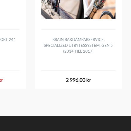
ORT 24",
BRAIN BAKDÄMPARSERVICE,
SPECIALIZED UTBYTESSYSTEM, GEN 5
(2014 TILL 2017)
kr
2 996,00 kr