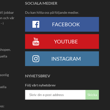
SOCIALA MEDIER
 Vi jobbar
Du kan hitta oss på följande medier.
en och vår
- i
FACEBOOK
YOUTUBE
shopen.
uella
INSTAGRAM
rsonlig
NYHETSBREV
Följ vårt nyhetsbrev
uella
Skicka
oss: