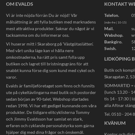
OM EVALDS
KONTAKT W
Vi är inte nöjda förrän Du är nöjd! Vår
Telefon.
0
målsättning är att fylla butiken med marknadens
(mån-fre | 10-15)
mest attraktiva produkter. Saknar du något är vi
Mail.
s
tacksamma om du informerar oss.
Webshop.
w
Bankgiro.
5
Vi huserar mitt i Skaraborg på 'Västgötaslätten'.
Swish.
1
Med vårt unika läge kan vi hålla nere
omkostnaderna, ha rätt pris samt fylla upp
LIDKÖPING B
butiken och lagret till bristningsgräns för att
Butik och kompl
snabbt kunna förse dig som kund med cykel och
Skaragatan 2, 5
varor.
SOMMARTID = må
Evalds är familjeföretaget som finns och funnits
(lunch 13.20 - 14
ute på cykeltävlingarna med butik och postorder
tis 14 - 17:30 | l
sedan början av 90-talet. Webshop startades
alla Aftnar stän
redan 1998. Vi har ett gediget kunnande om våra
produkter. De tidigare elitcyklisterna Tommy
Tel. 0510 - 204 
och Jimmy Evaldsson har samlat en stark,
KVÄNUM
erfaren och cyklande personalstyrka som gärna
hjälper dig med dina frågor och önskemål.
Kontor och dist