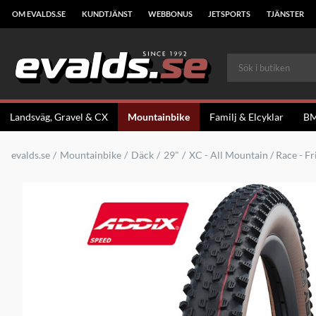
OM EVALDS.SE
KUNDTJÄNST
WEBBONUS
JETSPORTS
TJÄNSTER
Landsväg, Gravel & CX
Mountainbike
Familj & Elcyklar
B
evalds.se
Mountainbike
Däck
29"
XC - All Mountain / Race - Fr