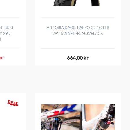
R BURT
VITTORIA DÄCK, BARZO G2 4C TLR
 29",
29", TANNED/BLACK/BLACK
N
kr
664,00 kr