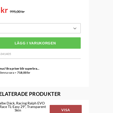
 kr
995,00 kr
LÄGG I VARUKORGEN
4341405
s? Bra priser blir superbra...
 denna vara =
718,00 kr
ELATERADE PRODUKTER
lbe Däck, Racing Ralph EVO
Race TL-Easy 29", Transparent
VISA
Skin