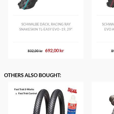
SCHWALBE DÄCK, RACING RAY
SCHWA
SNAKESKIN TL-EASY EVO -19, 29"
EVO A
692,00 kr
832,00 kr
8
OTHERS ALSO BOUGHT
: