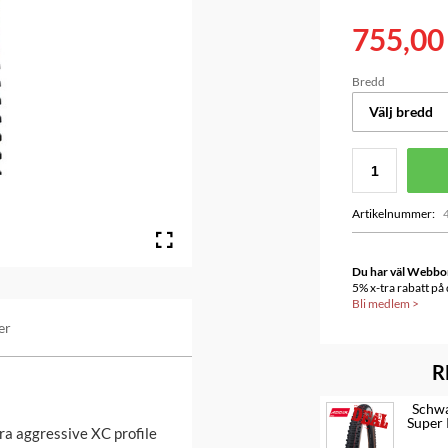
755,00
Bredd
Välj bredd
Artikelnummer
:
Du har väl Webbonu
5% x-tra rabatt på
Bli medlem
>
er
R
Schwa
Super 
ra aggressive XC profile