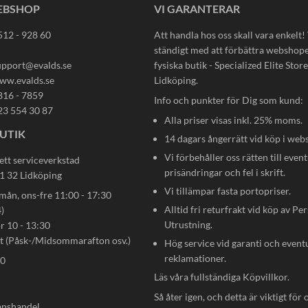
EBSHOP
VI GARANTERAR
512 - 928 60
Att handla hos oss skall vara enkelt!
ständigt med att förbättra webshop
upport@evalds.se
fysiska butik - Specialized Elite Store 
ww.evalds.se
Lidköping.
816 - 7859
Info och punkter för Dig som kund:
23 554 30 87
Alla priser visas inkl. 25% moms.
UTIK
14 dagars ångerrätt vid köp i web
Vi förbehåller oss rätten till event
ett serviceverkstad
prisändringar och fel i skrift.
31 32 Lidköping
Vi tillämpar fasta portopriser.
n, ons-fre 11:00 - 17:30
Alltid fri returfrakt vid köp av Pe
)
Utrustning.
ör 10 - 13:30
gt (Påsk-/Midsommarafton osv.)
Hög service vid garanti och event
reklamationer.
80
Läs våra fullständiga
Köpvillkor
.
Så åter igen, och detta är viktigt för 
anshandel