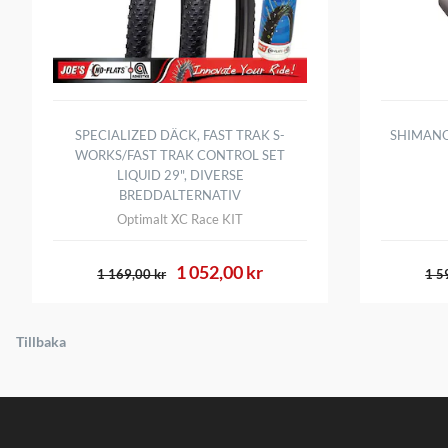
SPECIALIZED DÄCK, FAST TRAK S-
SHIMANO
WORKS/FAST TRAK CONTROL SET
LIQUID 29", DIVERSE
BREDDALTERNATIV
Optimalt XC Race KIT
1 052,00 kr
1 169,00 kr
1 5
Tillbaka