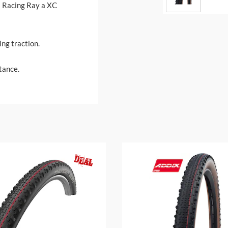
s Racing Ray a XC
ing traction.
stance.