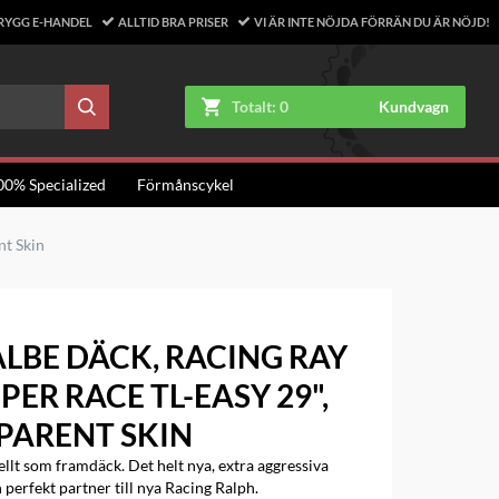
RYGG E-HANDEL
ALLTID BRA PRISER
VI ÄR INTE NÖJDA FÖRRÄN DU ÄR NÖJD!
Totalt:
0
Kundvagn
00% Specialized
Förmånscykel
nt Skin
LBE DÄCK, RACING RAY
PER RACE TL-EASY 29",
PARENT SKIN
ellt som framdäck. Det helt nya, extra aggressiva
 perfekt partner till nya Racing Ralph.