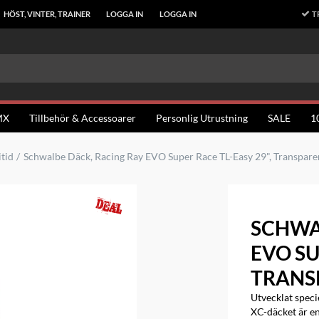
T
HÖST, VINTER, TRAINER
LOGGA IN
LOGGA IN
MX
Tillbehör & Accessoarer
Personlig Utrustning
SALE
1
itid
Schwalbe Däck, Racing Ray EVO Super Race TL-Easy 29", Transpare
SCHWA
EVO SU
TRANS
Utvecklat speci
XC-däcket är en