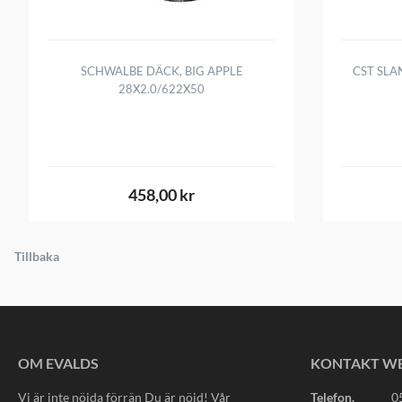
SCHWALBE DÄCK, BIG APPLE
CST SLA
28X2.0/622X50
458,00 kr
Tillbaka
OM EVALDS
KONTAKT W
Vi är inte nöjda förrän Du är nöjd! Vår
Telefon.
0