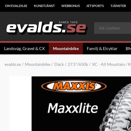
OM EVALDS.SE
KUNDTJÄNST
WEBBONUS
JETSPORTS
TJÄNSTER
Landsväg, Gravel & CX
Mountainbike
Familj & Elcyklar
B
evalds.se
Mountainbike
Däck
27.5"/650b
XC - All Mountain / Ra