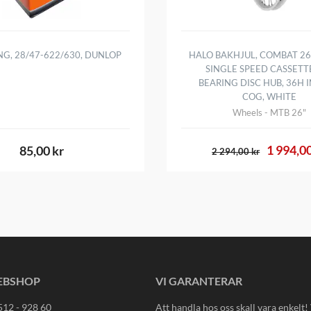
NG, 28/47-622/630, DUNLOP
HALO BAKHJUL, COMBAT 26 
SINGLE SPEED CASSETT
BEARING DISC HUB, 36H 
COG, WHITE
Wheels - MTB 26"
1 994,00
85,00 kr
2 294,00 kr
EBSHOP
VI GARANTERAR
512 - 928 60
Att handla hos oss skall vara enkelt!