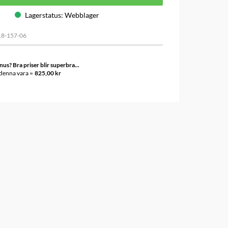
Lagerstatus
:
Webblager
18-157-06
s? Bra priser blir superbra...
 denna vara =
825,00 kr