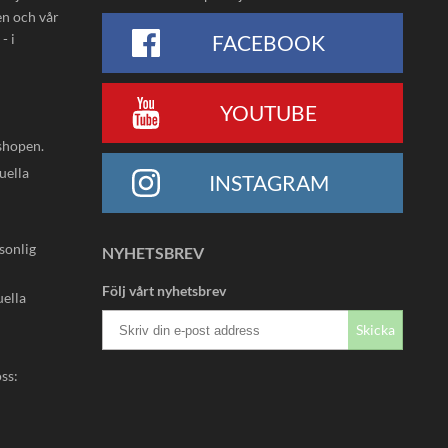
en och vår
- i
FACEBOOK
YOUTUBE
shopen.
uella
INSTAGRAM
rsonlig
NYHETSBREV
Följ vårt nyhetsbrev
uella
Skicka
oss: