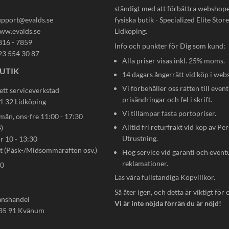
ständigt med att förbättra webshop
upport@evalds.se
fysiska butik - Specialized Elite Store 
ww.evalds.se
Lidköping.
816 - 7859
Info och punkter för Dig som kund:
23 554 30 87
Alla priser visas inkl. 25% moms.
UTIK
14 dagars ångerrätt vid köp i web
Vi förbehåller oss rätten till event
ett serviceverkstad
prisändringar och fel i skrift.
31 32 Lidköping
Vi tillämpar fasta portopriser.
n, ons-fre 11:00 - 17:30
Alltid fri returfrakt vid köp av Pe
)
Utrustning.
ör 10 - 13:30
gt (Påsk-/Midsommarafton osv.)
Hög service vid garanti och event
reklamationer.
80
Läs våra fullständiga
Köpvillkor
.
Så åter igen, och detta är viktigt för 
anshandel
Vi är inte nöjda förrän du är nöjd!
535 91 Kvänum