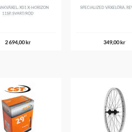
AKVÄXEL, X01 X-HORIZON
SPECIALIZED VÄXELÖRA, RE
11SP, SVART/RÖD
2 694,00 kr
349,00 kr