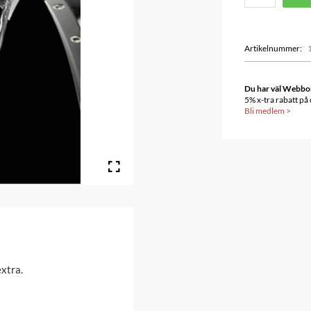
Artikelnummer
:
Du har väl Webbonu
5% x-tra rabatt på
Bli medlem
>
extra.