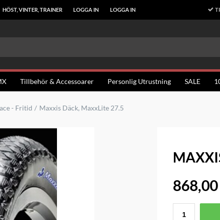
T
HÖST, VINTER, TRAINER
LOGGA IN
LOGGA IN
MX
Tillbehör & Accessoarer
Personlig Utrustning
SALE
1
ce - Fritid
Maxxis Däck, MaxxLite 27.5
MAXXIS
868,00