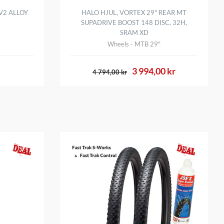
V2 ALLOY
HALO HJUL, VORTEX 29" REAR MT
SUPADRIVE BOOST 148 DISC, 32H,
SRAM XD
Wheels - MTB 29"
3 994,00 kr
4 794,00 kr