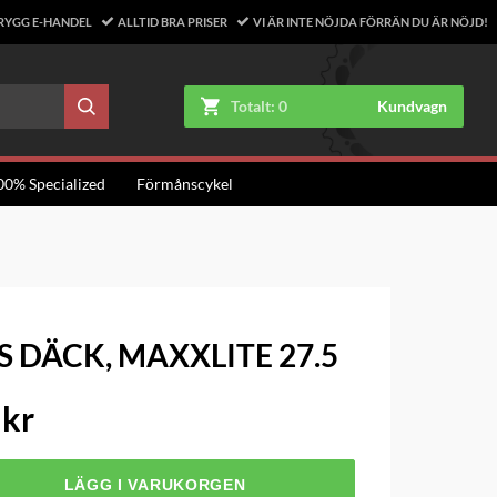
RYGG E-HANDEL
ALLTID BRA PRISER
VI ÄR INTE NÖJDA FÖRRÄN DU ÄR NÖJD!
Totalt:
0
Kundvagn
00% Specialized
Förmånscykel
 DÄCK, MAXXLITE 27.5
 kr
LÄGG I VARUKORGEN