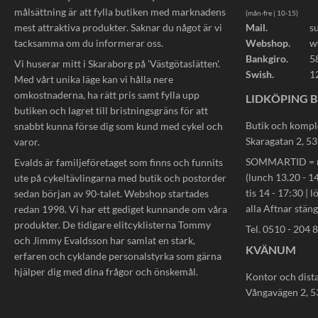
målsättning är att fylla butiken med marknadens
(mån-fre | 10-15)
mest attraktiva produkter. Saknar du något är vi
Mail.
s
tacksamma om du informerar oss.
Webshop.
w
Bankgiro.
5
Vi huserar mitt i Skaraborg på 'Västgötaslätten'.
Swish.
1
Med vårt unika läge kan vi hålla nere
omkostnaderna, ha rätt pris samt fylla upp
LIDKÖPING B
butiken och lagret till bristningsgräns för att
Butik och kompl
snabbt kunna förse dig som kund med cykel och
Skaragatan 2, 5
varor.
SOMMARTID = må
Evalds är familjeföretaget som finns och funnits
(lunch 13.20 - 14
ute på cykeltävlingarna med butik och postorder
tis 14 - 17:30 | l
sedan början av 90-talet. Webshop startades
alla Aftnar stän
redan 1998. Vi har ett gediget kunnande om våra
produkter. De tidigare elitcyklisterna Tommy
Tel. 0510 - 204 
och Jimmy Evaldsson har samlat en stark,
KVÄNUM
erfaren och cyklande personalstyrka som gärna
hjälper dig med dina frågor och önskemål.
Kontor och dist
Vångavägen 2, 