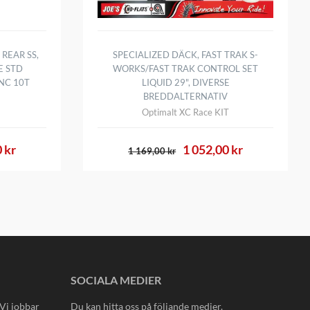
REAR SS,
SPECIALIZED DÄCK, FAST TRAK S-
E STD
WORKS/FAST TRAK CONTROL SET
INC 10T
LIQUID 29", DIVERSE
BREDDALTERNATIV
Optimalt XC Race KIT
 kr
1 052,00 kr
1 169,00 kr
SOCIALA MEDIER
 Vi jobbar
Du kan hitta oss på följande medier.