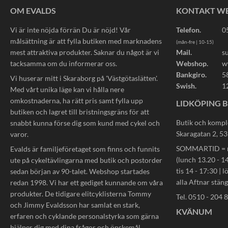
OM EVALDS
KONTAKT W
Vi är inte nöjda förrän Du är nöjd! Vår
Telefon.
0
målsättning är att fylla butiken med marknadens
(mån-fre | 10-15)
mest attraktiva produkter. Saknar du något är vi
Mail.
s
tacksamma om du informerar oss.
Webshop.
w
Bankgiro.
5
Vi huserar mitt i Skaraborg på 'Västgötaslätten'.
Swish.
1
Med vårt unika läge kan vi hålla nere
omkostnaderna, ha rätt pris samt fylla upp
LIDKÖPING B
butiken och lagret till bristningsgräns för att
Butik och kompl
snabbt kunna förse dig som kund med cykel och
Skaragatan 2, 5
varor.
SOMMARTID = må
Evalds är familjeföretaget som finns och funnits
(lunch 13.20 - 14
ute på cykeltävlingarna med butik och postorder
tis 14 - 17:30 | l
sedan början av 90-talet. Webshop startades
alla Aftnar stän
redan 1998. Vi har ett gediget kunnande om våra
produkter. De tidigare elitcyklisterna Tommy
Tel. 0510 - 204 
och Jimmy Evaldsson har samlat en stark,
KVÄNUM
erfaren och cyklande personalstyrka som gärna
hjälper dig med dina frågor och önskemål.