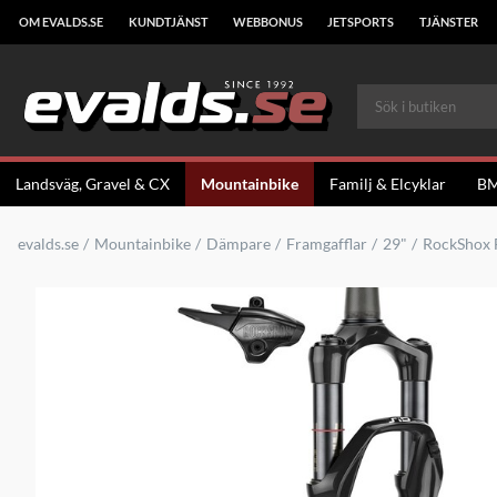
OM EVALDS.SE
KUNDTJÄNST
WEBBONUS
JETSPORTS
TJÄNSTER
Landsväg, Gravel & CX
Mountainbike
Familj & Elcyklar
B
evalds.se
Mountainbike
Dämpare
Framgafflar
29"
RockShox 