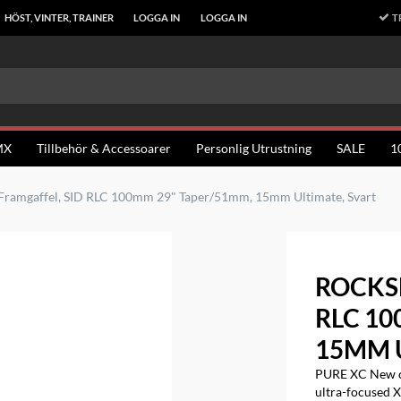
T
HÖST, VINTER, TRAINER
LOGGA IN
LOGGA IN
MX
Tillbehör & Accessoarer
Personlig Utrustning
SALE
1
Framgaffel, SID RLC 100mm 29" Taper/51mm, 15mm Ultimate, Svart
ROCKS
RLC 10
15MM 
PURE XC New cr
ultra-focused 