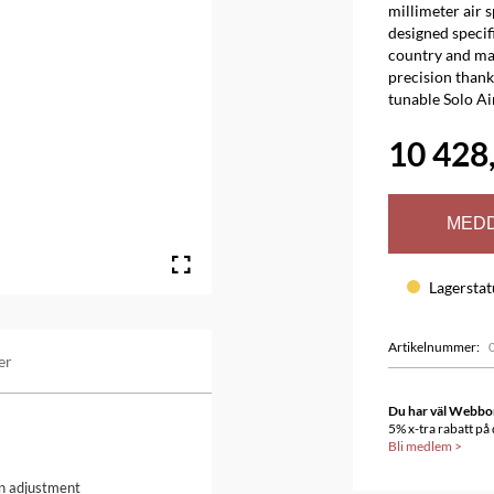
millimeter air s
designed specif
country and ma
precision thank
tunable Solo Ai
10 428
MEDD
Lagerstat
Artikelnummer
:
er
Du har väl Webbonu
5% x-tra rabatt på
Bli medlem
>
n adjustment