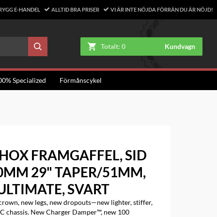
RYGG E-HANDEL
ALLTID BRA PRISER
VI ÄR INTE NÖJDA FÖRRÄN DU ÄR NÖJD!
Totalt:
0
Kundvagn
00% Specialized
Förmånscykel
HOX FRAMGAFFEL, SID
0MM 29" TAPER/51MM,
ULTIMATE, SVART
own, new legs, new dropouts—new lighter, stiffer,
XC chassis. New Charger Damper™, new 100