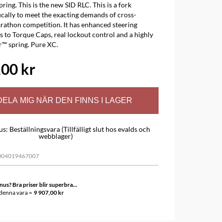
pring. This is the new SID RLC. This is a fork
ically to meet the exacting demands of cross-
rathon competition. It has enhanced steering
s to Torque Caps, real lockout control and a highly
r™ spring. Pure XC.
,00 kr
ELA MIG NÄR DEN FINNS I LAGER
us
:
Beställningsvara (Tillfälligt slut hos evalds och
webblager)
004019467007
s? Bra priser blir superbra...
 denna vara =
9 907,00 kr