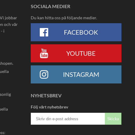
SOCIALA MEDIER
 Vi jobbar
Du kan hitta oss på följande medier.
en och vår
- i
FACEBOOK
YOUTUBE
shopen.
uella
INSTAGRAM
rsonlig
NYHETSBREV
Följ vårt nyhetsbrev
uella
Skicka
oss: