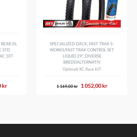
REAR SS,
SPECIALIZED DÄCK, FAST TRAK S-
E STD
WORKS/FAST TRAK CONTROL SET
INC 10T
LIQUID 29", DIVERSE
BREDDALTERNATIV
Optimalt XC Race KIT
 kr
1 052,00 kr
1 169,00 kr