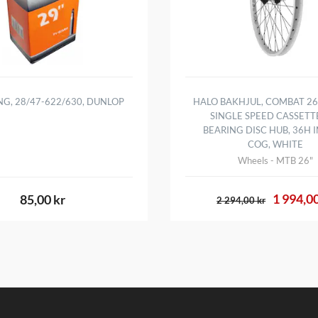
NG, 28/47-622/630, DUNLOP
HALO BAKHJUL, COMBAT 26 
SINGLE SPEED CASSETT
BEARING DISC HUB, 36H 
COG, WHITE
Wheels - MTB 26"
1 994,00
85,00 kr
2 294,00 kr