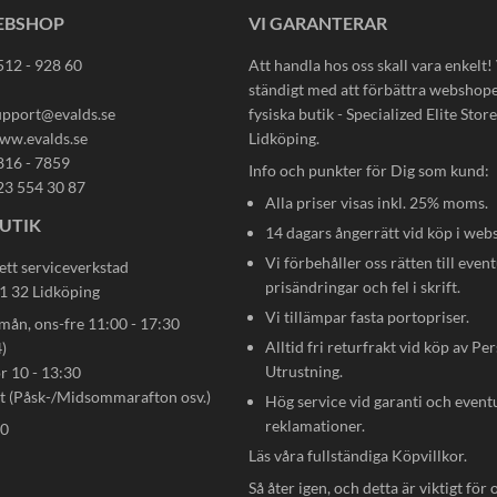
EBSHOP
VI GARANTERAR
512 - 928 60
Att handla hos oss skall vara enkelt!
ständigt med att förbättra webshop
upport@evalds.se
fysiska butik - Specialized Elite Store 
ww.evalds.se
Lidköping.
816 - 7859
Info och punkter för Dig som kund:
23 554 30 87
Alla priser visas inkl. 25% moms.
UTIK
14 dagars ångerrätt vid köp i web
Vi förbehåller oss rätten till event
ett serviceverkstad
prisändringar och fel i skrift.
31 32 Lidköping
Vi tillämpar fasta portopriser.
n, ons-fre 11:00 - 17:30
Alltid fri returfrakt vid köp av Pe
)
Utrustning.
ör 10 - 13:30
gt (Påsk-/Midsommarafton osv.)
Hög service vid garanti och event
reklamationer.
80
Läs våra fullständiga
Köpvillkor
.
Så åter igen, och detta är viktigt för 