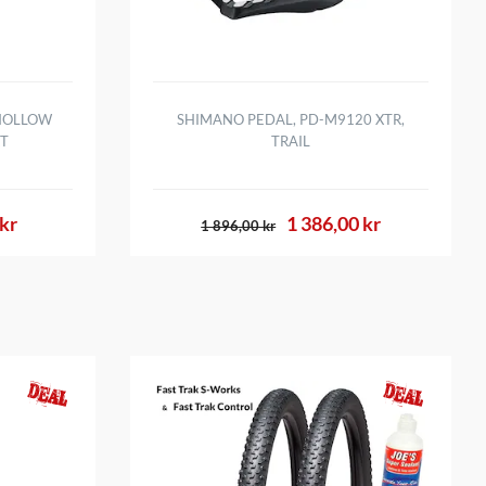
 HOLLOW
SHIMANO PEDAL, PD-M9120 XTR,
RT
TRAIL
kr
1 386,00 kr
1 896,00 kr