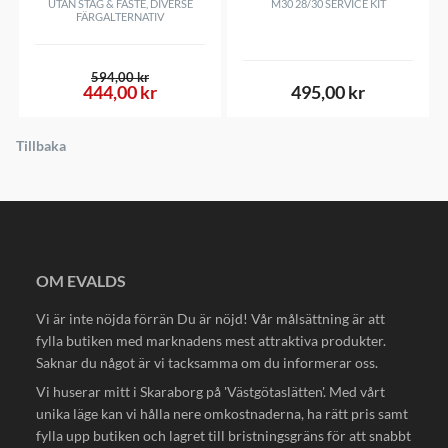
UTAN STAG & FÄSTE, DIVERSE
M30 28/30 SERVICE KIT
FÄRGALTERNATIV
594,00 kr
444,00 kr
495,00 kr
Tillbaka
OM EVALDS
Vi är inte nöjda förrän Du är nöjd! Vår målsättning är att
fylla butiken med marknadens mest attraktiva produkter.
Saknar du något är vi tacksamma om du informerar oss.
Vi huserar mitt i Skaraborg på 'Västgötaslätten'. Med vårt
unika läge kan vi hålla nere omkostnaderna, ha rätt pris samt
fylla upp butiken och lagret till bristningsgräns för att snabbt