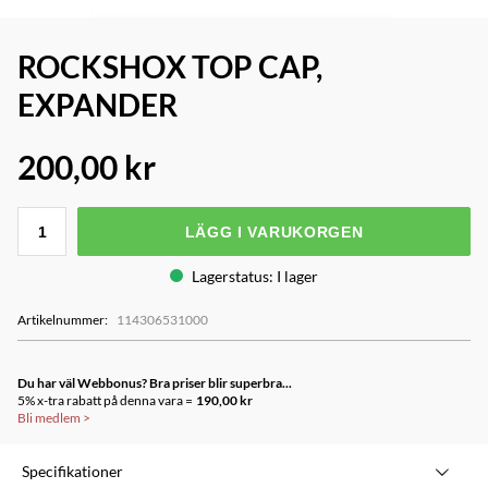
ROCKSHOX TOP CAP,
EXPANDER
200,00 kr
LÄGG I VARUKORGEN
Lagerstatus
:
I lager
Artikelnummer
:
114306531000
Du har väl Webbonus? Bra priser blir superbra...
5% x-tra rabatt på denna vara =
190,00 kr
Bli medlem
>
Specifikationer