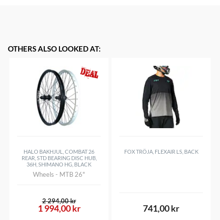
OTHERS ALSO LOOKED AT
:
HALO BAKHJUL, COMBAT 26
FOX TRÖJA, FLEXAIR LS, BACK
REAR, STD BEARING DISC HUB,
36H, SHIMANO HG, BLACK
Wheels - MTB 26"
2 294,00 kr
1 994,00 kr
741,00 kr