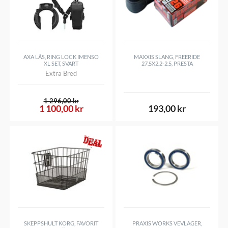
AXA LÅS, RING LOCK IMENSO
MAXXIS SLANG, FREERIDE
XL SET, SVART
27.5X2.2-2.5, PRESTA
Extra Bred
1 296,00 kr
1 100,00 kr
193,00 kr
SKEPPSHULT KORG, FAVORIT
PRAXIS WORKS VEVLAGER,