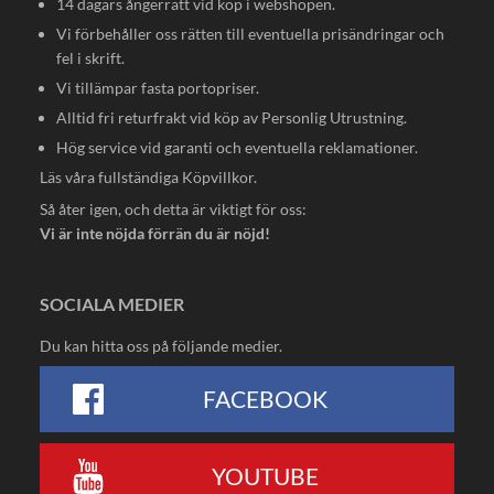
14 dagars ångerrätt vid köp i webshopen.
Vi förbehåller oss rätten till eventuella prisändringar och
fel i skrift.
Vi tillämpar fasta portopriser.
Alltid fri returfrakt vid köp av Personlig Utrustning.
Hög service vid garanti och eventuella reklamationer.
Läs våra fullständiga
Köpvillkor
.
Så åter igen, och detta är viktigt för oss:
Vi är inte nöjda förrän du är nöjd!
SOCIALA MEDIER
Du kan hitta oss på följande medier.
FACEBOOK
YOUTUBE