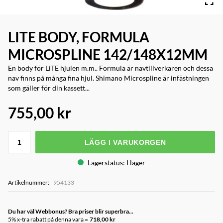
LITE BODY, FORMULA
MICROSPLINE 142/148X12MM
En body för LiTE hjulen m.m.. Formula är navtillverkaren och dessa
nav finns på många fina hjul. Shimano Microspline är infästningen
som gäller för din kassett...
755,00 kr
LÄGG I VARUKORGEN
Lagerstatus
:
I lager
Artikelnummer
:
954133
Du har väl Webbonus? Bra priser blir superbra...
5% x-tra rabatt på denna vara =
718,00 kr