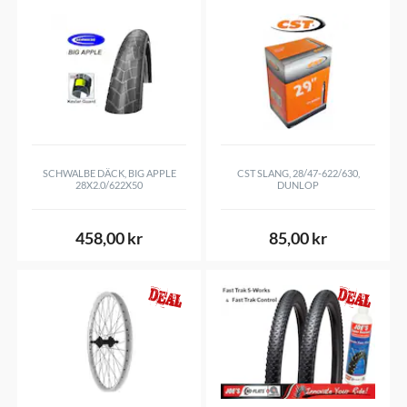
SCHWALBE DÄCK, BIG APPLE
CST SLANG, 28/47-622/630,
28X2.0/622X50
DUNLOP
458,00 kr
85,00 kr