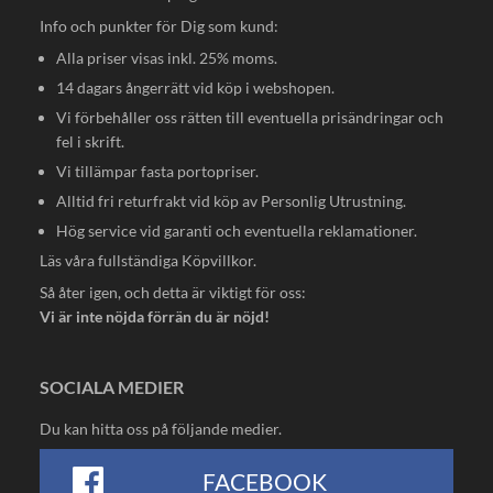
Info och punkter för Dig som kund:
Alla priser visas inkl. 25% moms.
14 dagars ångerrätt vid köp i webshopen.
Vi förbehåller oss rätten till eventuella prisändringar och
fel i skrift.
Vi tillämpar fasta portopriser.
Alltid fri returfrakt vid köp av Personlig Utrustning.
Hög service vid garanti och eventuella reklamationer.
Läs våra fullständiga
Köpvillkor
.
Så åter igen, och detta är viktigt för oss:
Vi är inte nöjda förrän du är nöjd!
SOCIALA MEDIER
Du kan hitta oss på följande medier.
FACEBOOK