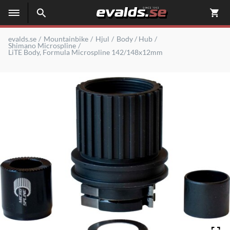
evalds.se
Mountainbike
Hjul
Body / Hub
Shimano Microspline
LiTE Body, Formula Microspline 142/148x12mm