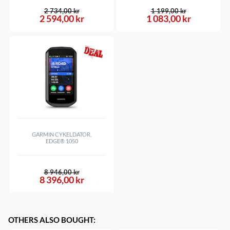
2 734,00 kr
1 199,00 kr
2 594,00 kr
1 083,00 kr
GARMIN CYKELDATOR,
EDGE® 1050
8 946,00 kr
8 396,00 kr
OTHERS ALSO BOUGHT
: