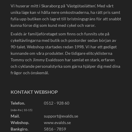
Vi huserar mitt i Skaraborg på 'Västgötaslätten'. Med vårt
unika läge kan vi hålla nere omkostnaderna, ha rätt pris samt
fylla upp butiken och lagret till bristningsgräns för att snabbt
kunna förse dig som kund med cykel och varor.
Evalds är familjeföretaget som finns och funnits ute på
cykeltävlingarna med butik och postorder sedan början av
90-talet. Webshop startades redan 1998. Vi har ett gediget
kunnande om våra produkter. De tidigare elitcyklisterna
Tommy och Jimmy Evaldsson har samlat en stark, erfaren
och cyklande personalstyrka som gärna hjälper dig med dina
frågor och önskemål.
KONTAKT WEBSHOP
Telefon.
0512 - 928 60
(mån-fre | 10-15)
Mail.
support@evalds.se
Webshop.
www.evalds.se
Bankgiro.
5816 - 7859