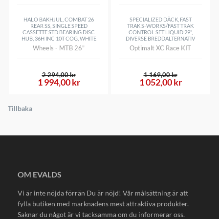
HALO BAKHJUL, COMBAT 26
SPECIALIZED DÄCK, FAST
REAR SS, SINGLE SPEED
TRAK S-WORKS/FAST TRAK
CASSETTE STD BEARING DISC
CONTROL SET LIQUID 29",
HUB, 36H INC 10T COG, WHITE
DIVERSE BREDDALTERNATIV
Wheels - MTB 26"
Optimalt XC Race KIT
2 294,00 kr
1 169,00 kr
1 994,00 kr
1 052,00 kr
Tillbaka
OM EVALDS
Vi är inte nöjda förrän Du är nöjd! Vår målsättning är att
fylla butiken med marknadens mest attraktiva produkter.
Saknar du något är vi tacksamma om du informerar oss.