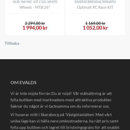
HUB, 36H INC 10T COG, WHITE
DIVERSE BREDDALTERNATIV
Wheels - MTB 26"
Optimalt XC Race KIT
2 294,00 kr
1 169,00 kr
1 994,00 kr
1 052,00 kr
Tillbaka
OM EVALDS
Vi är inte nöjda förrän Du är nöjd! Vår målsättning är att
fylla butiken med marknadens mest attraktiva produkter.
Saknar du något är vi tacksamma om du informerar oss.
Vi huserar mitt i Skaraborg på 'Västgötaslätten'. Med vårt
unika läge kan vi hålla nere omkostnaderna, ha rätt pris samt
fylla upp butiken och lagret till bristningsgräns för att snabbt