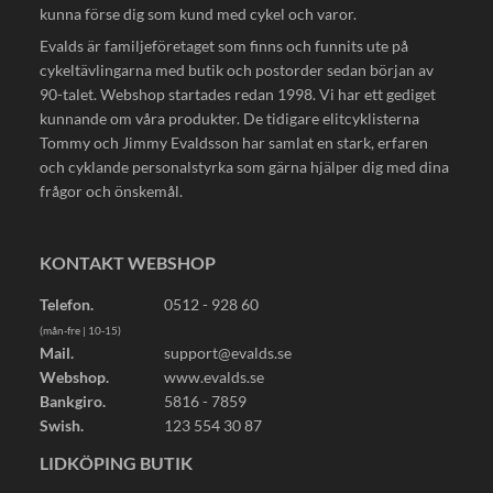
kunna förse dig som kund med cykel och varor.
Evalds är familjeföretaget som finns och funnits ute på
cykeltävlingarna med butik och postorder sedan början av
90-talet. Webshop startades redan 1998. Vi har ett gediget
kunnande om våra produkter. De tidigare elitcyklisterna
Tommy och Jimmy Evaldsson har samlat en stark, erfaren
och cyklande personalstyrka som gärna hjälper dig med dina
frågor och önskemål.
KONTAKT WEBSHOP
Telefon.
0512 - 928 60
(mån-fre | 10-15)
Mail.
support@evalds.se
Webshop.
www.evalds.se
Bankgiro.
5816 - 7859
Swish.
123 554 30 87
LIDKÖPING BUTIK