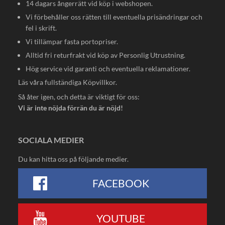
14 dagars ångerrätt vid köp i webshopen.
Vi förbehåller oss rätten till eventuella prisändringar och
fel i skrift.
Vi tillämpar fasta portopriser.
Alltid fri returfrakt vid köp av Personlig Utrustning.
Hög service vid garanti och eventuella reklamationer.
Läs våra fullständiga
Köpvillkor
.
Så åter igen, och detta är viktigt för oss:
Vi är inte nöjda förrän du är nöjd!
SOCIALA MEDIER
Du kan hitta oss på följande medier.
FACEBOOK
YOUTUBE