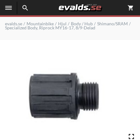
evalds.se
Mountainbike
Hjul
Body / Hub
Shimano/SRAM
Specialized Body, Riprock MY16-17, 8/9-Delad