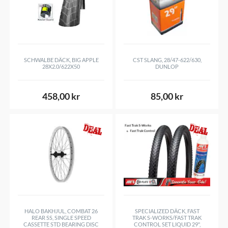
SCHWALBE DÄCK, BIG APPLE
CST SLANG, 28/47-622/630,
28X2.0/622X50
DUNLOP
458,00 kr
85,00 kr
HALO BAKHJUL, COMBAT 26
SPECIALIZED DÄCK, FAST
REAR SS, SINGLE SPEED
TRAK S-WORKS/FAST TRAK
CASSETTE STD BEARING DISC
CONTROL SET LIQUID 29",