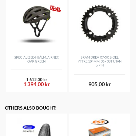
SPECIALIZED HJÄLM, AIRNET,
SRAM DREV, X7-X0 2-DEL
OAK GREEN
YTTRE 104MM, 36 - 38T UTAN
L-PIN
1 612,00 kr
1 394,00 kr
905,00 kr
OTHERS ALSO BOUGHT
: