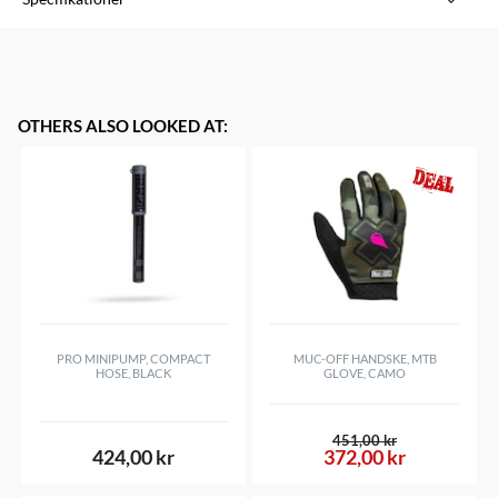
Varumärke
Specialized
Modell
Fhb MY16-17 Riprock 24 8/9 Spd Loose Ball Freehub
OTHERS ALSO LOOKED AT
:
PRO MINIPUMP, COMPACT
MUC-OFF HANDSKE, MTB
HOSE, BLACK
GLOVE, CAMO
451,00 kr
424,00 kr
372,00 kr