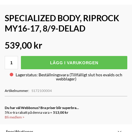
SPECIALIZED BODY, RIPROCK
MY16-17, 8/9-DELAD
539,00 kr
LÄGG I VARUKORGEN
Lagerstatus
:
Beställningsvara (Tillfälligt slut hos evalds och
webblager)
Artikelnummer
:
S172100004
Du har väl Webbonus? Bra priser blir superbra...
5% x-tra rabatt på denna vara =
513,00 kr
Bli medlem
>
Specifikationer