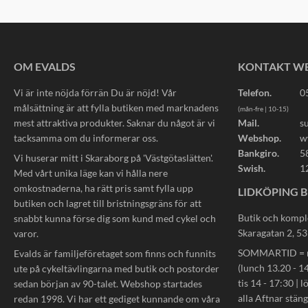
OM EVALDS
KONTAKT W
Vi är inte nöjda förrän Du är nöjd! Vår
Telefon.
0
målsättning är att fylla butiken med marknadens
(mån-fre | 10-15)
mest attraktiva produkter. Saknar du något är vi
Mail.
s
tacksamma om du informerar oss.
Webshop.
w
Bankgiro.
5
Vi huserar mitt i Skaraborg på 'Västgötaslätten'.
Swish.
1
Med vårt unika läge kan vi hålla nere
omkostnaderna, ha rätt pris samt fylla upp
LIDKÖPING B
butiken och lagret till bristningsgräns för att
Butik och kompl
snabbt kunna förse dig som kund med cykel och
Skaragatan 2, 5
varor.
SOMMARTID = må
Evalds är familjeföretaget som finns och funnits
(lunch 13.20 - 14
ute på cykeltävlingarna med butik och postorder
tis 14 - 17:30 | l
sedan början av 90-talet. Webshop startades
alla Aftnar stän
redan 1998. Vi har ett gediget kunnande om våra