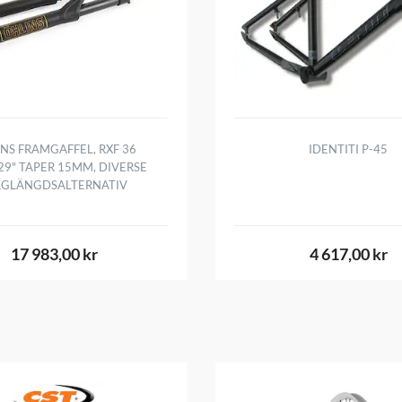
NS FRAMGAFFEL, RXF 36
IDENTITI P-45
29" TAPER 15MM, DIVERSE
AGLÄNGDSALTERNATIV
17 983,00 kr
4 617,00 kr