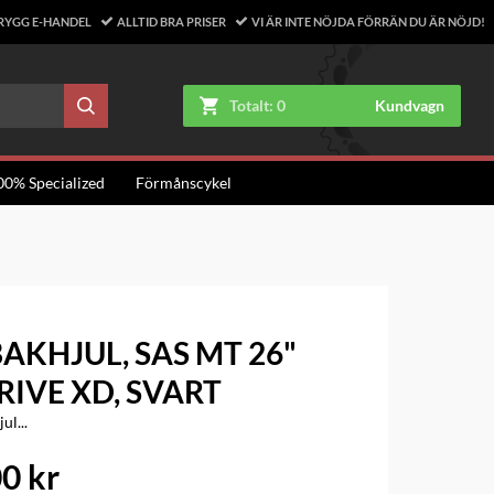
RYGG E-HANDEL
ALLTID BRA PRISER
VI ÄR INTE NÖJDA FÖRRÄN DU ÄR NÖJD!
Totalt:
0
Kundvagn
00% Specialized
Förmånscykel
AKHJUL, SAS MT 26"
IVE XD, SVART
ul...
0 kr