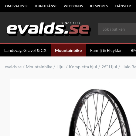
OM EVALDS.SE
KUNDTJÄNST
WEBBONUS
JETSPORTS
TJÄNSTER
Landsväg, Gravel & CX
Mountainbike
Familj & Elcyklar
B
evalds.se
Mountainbike
Hjul
Kompletta hjul
26" Hjul
Halo Ba