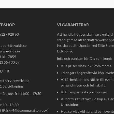
EBSHOP
VI GARANTERAR
512 - 928 60
Att handla hos oss skall vara enkelt!
ständigt med att förbättra webshop
upport@evalds.se
fysiska butik - Specialized Elite Store 
ww.evalds.se
Lidköping.
816 - 7859
Info och punkter för Dig som kund:
23 554 30 87
Alla priser visas inkl. 25% moms.
UTIK
14 dagars ångerrätt vid köp i web
Vi förbehåller oss rätten till event
ett serviceverkstad
prisändringar och fel i skrift.
31 32 Lidköping
Vi tillämpar fasta portopriser.
n, ons-fre 11:00 - 17:30
Alltid fri returfrakt vid köp av Pe
)
Utrustning.
ör 10 - 13:30
gt (Påsk-/Midsommarafton osv.)
Hög service vid garanti och event