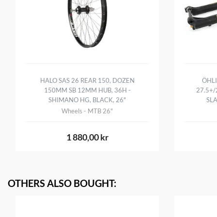
HALO SAS 26 REAR 150, DOZEN
ÖHLI
150MM SB 12MM HUB, 36H -
27.5+/
SHIMANO HG, BLACK, 26"
SL
Wheels - MTB 26"
1 880,00 kr
OTHERS ALSO BOUGHT
: