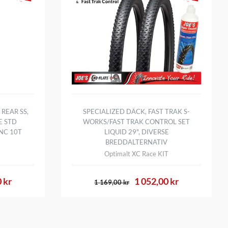
REAR SS,
SPECIALIZED DÄCK, FAST TRAK S-
E STD
WORKS/FAST TRAK CONTROL SET
INC 10T
LIQUID 29", DIVERSE
BREDDALTERNATIV
Optimalt XC Race KIT
 kr
1 052,00 kr
1 169,00 kr