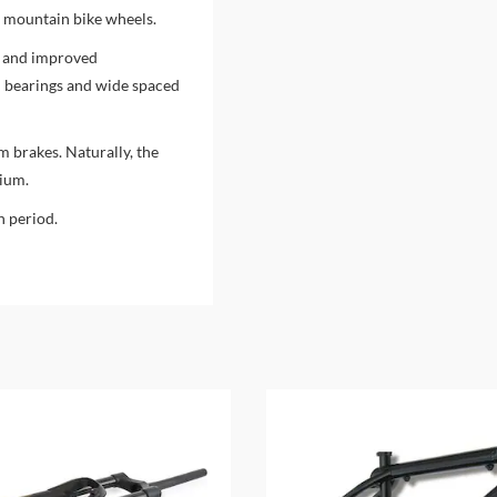
se mountain bike wheels.
ew and improved
d bearings and wide spaced
m brakes. Naturally, the
nium.
n period.