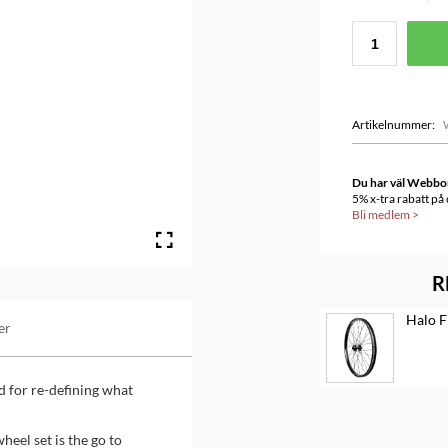
Artikelnummer
:
Du har väl Webbonu
5% x-tra rabatt på
Bli medlem
>
R
Halo F
er
 for re-defining what
heel set is the go to