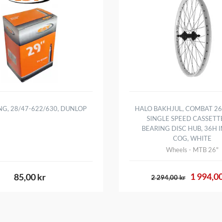
NG, 28/47-622/630, DUNLOP
HALO BAKHJUL, COMBAT 26 
SINGLE SPEED CASSETT
BEARING DISC HUB, 36H 
COG, WHITE
Wheels - MTB 26"
1 994,00
85,00 kr
2 294,00 kr