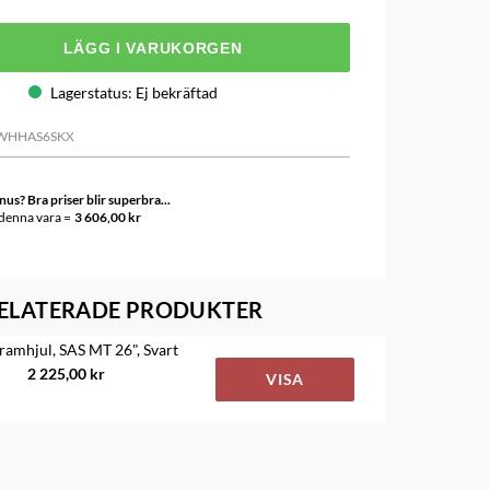
LÄGG I VARUKORGEN
Lagerstatus
:
Ej bekräftad
WHHAS6SKX
s? Bra priser blir superbra...
 denna vara =
3 606,00 kr
ELATERADE PRODUKTER
ramhjul, SAS MT 26", Svart
2 225,00 kr
VISA