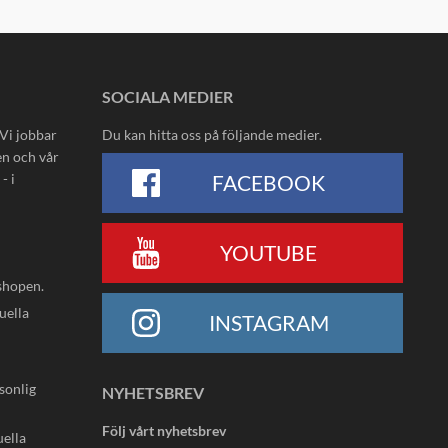
SOCIALA MEDIER
 Vi jobbar
Du kan hitta oss på följande medier.
en och vår
- i
FACEBOOK
YOUTUBE
shopen.
uella
INSTAGRAM
rsonlig
NYHETSBREV
Följ vårt nyhetsbrev
uella