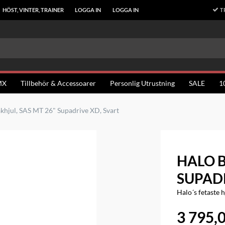
T
HÖST, VINTER, TRAINER
LOGGA IN
LOGGA IN
MX
Tillbehör & Accessoarer
Personlig Utrustning
SALE
1
khjul, SAS MT 26" Supadrive XD, Svart
HALO B
SUPADR
Halo´s fetaste hj
3 795,0