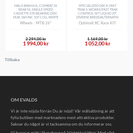
HALO BAKHJUL, COMBAT 26
SPECIALIZED DÄCK, FAST
Anpassad för
No
REAR SS, SINGLE SPEED
TRAK S-WORKS/FAST TRAK
CASSETTE STD BEARING DISC
CONTROL SET LIQUID 29",
HUB, 36H INC 10T COG, WHITE
DIVERSE BREDDALTERNATIV
Liquid/Vätska
Wheels - MTB 26"
Optimalt XC Race KIT
2 294,00 kr
1 169,00 kr
1 994,00 kr
1 052,00 kr
Tillbaka
OM EVALDS
Vi är inte nöjda förrän Du är nöjd! Vår målsättning är att
fylla butiken med marknadens mest attraktiva produkter.
Saknar du något är vi tacksamma om du informerar oss.
Vi huserar mitt i Skaraborg på 'Västgötaslätten'. Med vårt