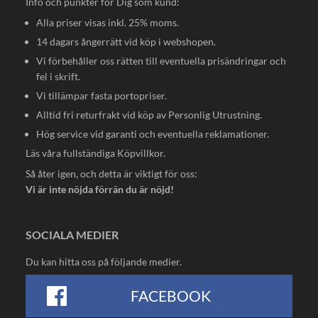
Info och punkter för Dig som kund:
Alla priser visas inkl. 25% moms.
14 dagars ångerrätt vid köp i webshopen.
Vi förbehåller oss rätten till eventuella prisändringar och
fel i skrift.
Vi tillämpar fasta portopriser.
Alltid fri returfrakt vid köp av Personlig Utrustning.
Hög service vid garanti och eventuella reklamationer.
Läs våra fullständiga
Köpvillkor
.
Så åter igen, och detta är viktigt för oss:
Vi är inte nöjda förrän du är nöjd!
SOCIALA MEDIER
Du kan hitta oss på följande medier.
FACEBOOK