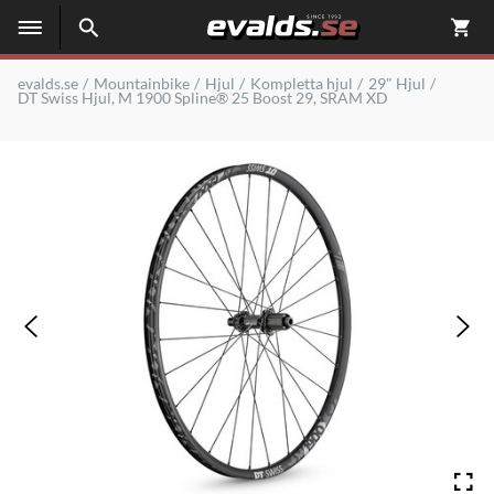
evalds.se
Mountainbike
Hjul
Kompletta hjul
29" Hjul
DT Swiss Hjul, M 1900 Spline® 25 Boost 29, SRAM XD