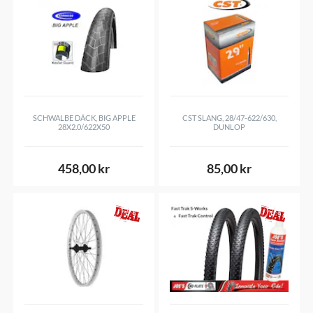
the trails for years to come with your M 1900 SPLINE.
Disciplin
All Mountain
Färg
Svart/Grå
Material
Aluminium
Storlek
29"
Fälgar
Kanttråd
SCHWALBE DÄCK, BIG APPLE
CST SLANG, 28/47-622/630,
28X2.0/622X50
DUNLOP
Fälgbredd
25 mm (inner), 30 mm (ytter)
Ekertyp
DT champion® straightpull
458,00 kr
85,00 kr
Nipplar
DT ProLock Squorx ProHead alu
Nav fram/bak
370, 148 mm Boost, 12 mm Thru axle
Navstorlek, Bak
12x148mm
Body
SRAM XD MTB Alu/Steel (ASSRAM), 3
pawl
Bromstyp
Disc Center Lock
Vikt
1010 g