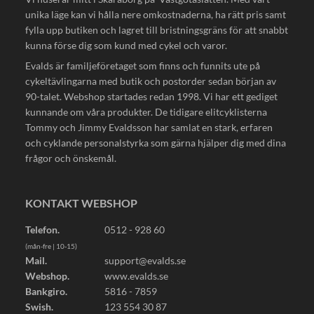
unika läge kan vi hålla nere omkostnaderna, ha rätt pris samt
fylla upp butiken och lagret till bristningsgräns för att snabbt
kunna förse dig som kund med cykel och varor.
Evalds är familjeföretaget som finns och funnits ute på
cykeltävlingarna med butik och postorder sedan början av
90-talet. Webshop startades redan 1998. Vi har ett gediget
kunnande om våra produkter. De tidigare elitcyklisterna
Tommy och Jimmy Evaldsson har samlat en stark, erfaren
och cyklande personalstyrka som gärna hjälper dig med dina
frågor och önskemål.
KONTAKT WEBSHOP
Telefon.
0512 - 928 60
(mån-fre | 10-15)
Mail.
support@evalds.se
Webshop.
www.evalds.se
Bankgiro.
5816 - 7859
Swish.
123 554 30 87