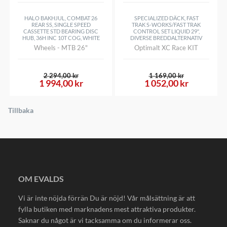
HALO BAKHJUL, COMBAT 26
SPECIALIZED DÄCK, FAST
REAR SS, SINGLE SPEED
TRAK S-WORKS/FAST TRAK
CASSETTE STD BEARING DISC
CONTROL SET LIQUID 29",
HUB, 36H INC 10T COG, WHITE
DIVERSE BREDDALTERNATIV
Wheels - MTB 26"
Optimalt XC Race KIT
2 294,00 kr
1 169,00 kr
1 994,00 kr
1 052,00 kr
Tillbaka
OM EVALDS
Vi är inte nöjda förrän Du är nöjd! Vår målsättning är att
fylla butiken med marknadens mest attraktiva produkter.
Saknar du något är vi tacksamma om du informerar oss.