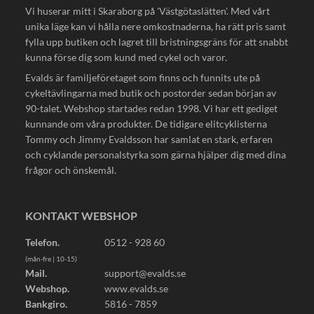
Vi huserar mitt i Skaraborg på 'Västgötaslätten'. Med vårt
unika läge kan vi hålla nere omkostnaderna, ha rätt pris samt
fylla upp butiken och lagret till bristningsgräns för att snabbt
kunna förse dig som kund med cykel och varor.
Evalds är familjeföretaget som finns och funnits ute på
cykeltävlingarna med butik och postorder sedan början av
90-talet. Webshop startades redan 1998. Vi har ett gediget
kunnande om våra produkter. De tidigare elitcyklisterna
Tommy och Jimmy Evaldsson har samlat en stark, erfaren
och cyklande personalstyrka som gärna hjälper dig med dina
frågor och önskemål.
KONTAKT WEBSHOP
Telefon.
0512 - 928 60
(mån-fre | 10-15)
Mail.
support@evalds.se
Webshop.
www.evalds.se
Bankgiro.
5816 - 7859