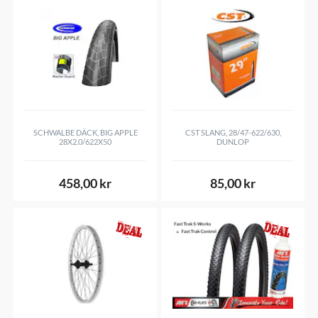
SCHWALBE DÄCK, BIG APPLE
CST SLANG, 28/47-622/630,
28X2.0/622X50
DUNLOP
458,00 kr
85,00 kr