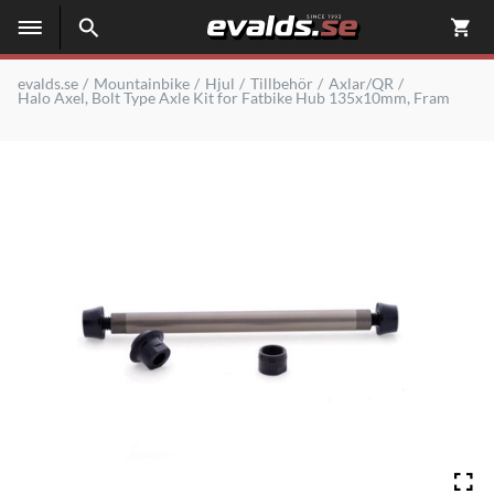
evalds.se
Mountainbike
Hjul
Tillbehör
Axlar/QR
Halo Axel, Bolt Type Axle Kit for Fatbike Hub 135x10mm, Fram