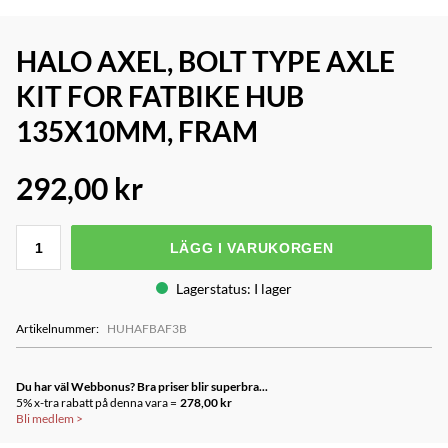
HALO AXEL, BOLT TYPE AXLE
KIT FOR FATBIKE HUB
135X10MM, FRAM
292,00 kr
LÄGG I VARUKORGEN
Lagerstatus
:
I lager
Artikelnummer
:
HUHAFBAF3B
Du har väl Webbonus? Bra priser blir superbra...
5% x-tra rabatt på denna vara =
278,00 kr
Bli medlem
>