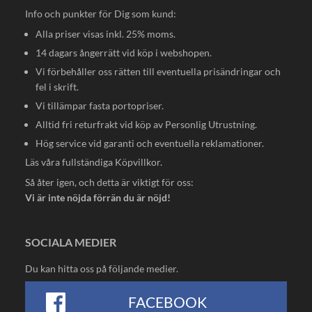
Info och punkter för Dig som kund:
Alla priser visas inkl. 25% moms.
14 dagars ångerrätt vid köp i webshopen.
Vi förbehåller oss rätten till eventuella prisändringar och
fel i skrift.
Vi tillämpar fasta portopriser.
Alltid fri returfrakt vid köp av Personlig Utrustning.
Hög service vid garanti och eventuella reklamationer.
Läs våra fullständiga
Köpvillkor
.
Så åter igen, och detta är viktigt för oss:
Vi är inte nöjda förrän du är nöjd!
SOCIALA MEDIER
Du kan hitta oss på följande medier.
FACEBOOK