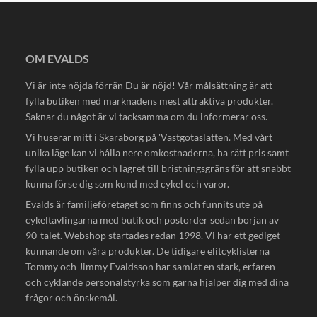
OM EVALDS
Vi är inte nöjda förrän Du är nöjd! Vår målsättning är att
fylla butiken med marknadens mest attraktiva produkter.
Saknar du något är vi tacksamma om du informerar oss.
Vi huserar mitt i Skaraborg på 'Västgötaslätten'. Med vårt
unika läge kan vi hålla nere omkostnaderna, ha rätt pris samt
fylla upp butiken och lagret till bristningsgräns för att snabbt
kunna förse dig som kund med cykel och varor.
Evalds är familjeföretaget som finns och funnits ute på
cykeltävlingarna med butik och postorder sedan början av
90-talet. Webshop startades redan 1998. Vi har ett gediget
kunnande om våra produkter. De tidigare elitcyklisterna
Tommy och Jimmy Evaldsson har samlat en stark, erfaren
och cyklande personalstyrka som gärna hjälper dig med dina
frågor och önskemål.