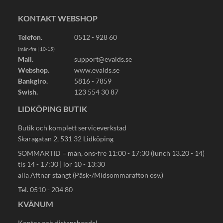
KONTAKT WEBSHOP
Telefon.
0512 - 928 60
(mån-fre | 10-15)
Mail.
support@evalds.se
Webshop.
www.evalds.se
Bankgiro.
5816 - 7859
Swish.
123 554 30 87
LIDKÖPING BUTIK
Butik och komplett serviceverkstad
Skaragatan 2, 531 32 Lidköping
SOMMARTID = mån, ons-fre 11:00 - 17:30 (lunch 13.20 - 14)
tis 14 - 17:30 | lör 10 - 13:30
alla Aftnar stängt (Påsk-/Midsommarafton osv.)
Tel. 0510 - 204 80
KVÄNUM
Kontor och distanshandel