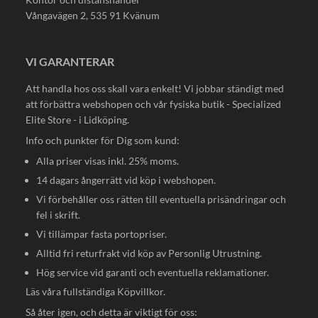
Vångavägen 2, 535 91 Kvänum
VI GARANTERAR
Att handla hos oss skall vara enkelt! Vi jobbar ständigt med
att förbättra webshopen och vår fysiska butik - Specialized
Elite Store - i Lidköping.
Info och punkter för Dig som kund:
Alla priser visas inkl. 25% moms.
14 dagars ångerrätt vid köp i webshopen.
Vi förbehåller oss rätten till eventuella prisändringar och
fel i skrift.
Vi tillämpar fasta portopriser.
Alltid fri returfrakt vid köp av Personlig Utrustning.
Hög service vid garanti och eventuella reklamationer.
Läs våra fullständiga
Köpvillkor
.
Så åter igen, och detta är viktigt för oss: