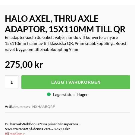
HALO AXEL, THRU AXLE
ADAPTOR, 15X110MM TILL QR
En adapter axeln du enkelt väljer när du vill konvertera nyare
15x110mm framnav till klassiska QR, 9mm snabbkoppling...Boost
navet byggs om till Snabbkoppling 9 mm
275,00 kr
LÄGG I VARUKORGEN
Lagerstatus
:
I lager
Artikelnummer
:
HXHAABQRF
Du har väl Webbonus? Bra priser blir superbra...
5% x-tra rabatt på denna vara =
262,00 kr
Bli medlem
>