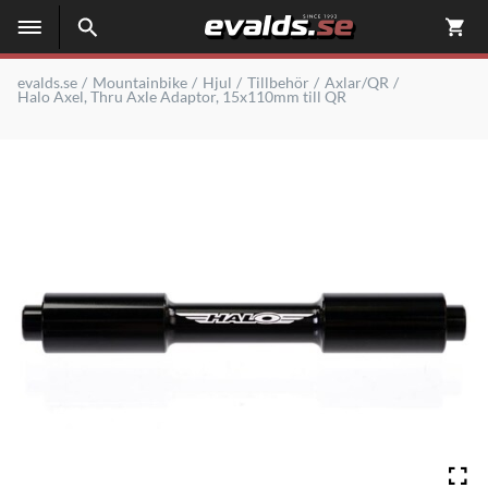
evalds.se
Mountainbike
Hjul
Tillbehör
Axlar/QR
Halo Axel, Thru Axle Adaptor, 15x110mm till QR