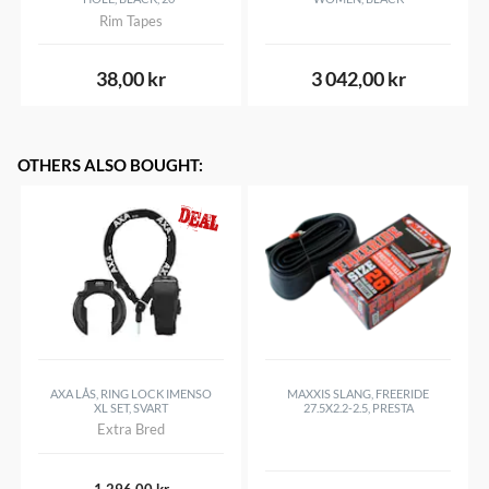
Rim Tapes
38,00 kr
3 042,00 kr
OTHERS ALSO BOUGHT
:
AXA LÅS, RING LOCK IMENSO
MAXXIS SLANG, FREERIDE
XL SET, SVART
27.5X2.2-2.5, PRESTA
Extra Bred
1 296,00 kr