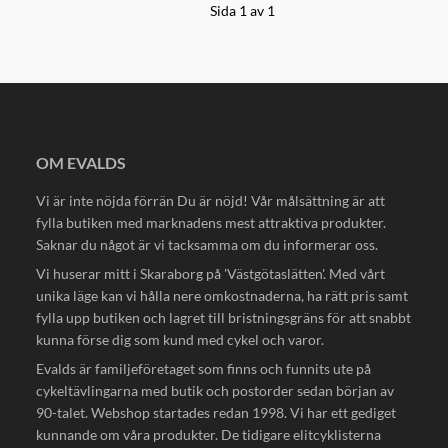
Sida 1 av 1
OM EVALDS
Vi är inte nöjda förrän Du är nöjd! Vår målsättning är att
fylla butiken med marknadens mest attraktiva produkter.
Saknar du något är vi tacksamma om du informerar oss.
Vi huserar mitt i Skaraborg på 'Västgötaslätten'. Med vårt
unika läge kan vi hålla nere omkostnaderna, ha rätt pris samt
fylla upp butiken och lagret till bristningsgräns för att snabbt
kunna förse dig som kund med cykel och varor.
Evalds är familjeföretaget som finns och funnits ute på
cykeltävlingarna med butik och postorder sedan början av
90-talet. Webshop startades redan 1998. Vi har ett gediget
kunnande om våra produkter. De tidigare elitcyklisterna