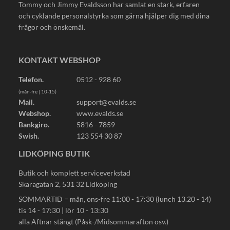
Tommy och Jimmy Evaldsson har samlat en stark, erfaren
och cyklande personalstyrka som gärna hjälper dig med dina
frågor och önskemål.
KONTAKT WEBSHOP
Telefon.
0512 - 928 60
(mån-fre | 10-15)
Mail.
support@evalds.se
Webshop.
www.evalds.se
Bankgiro.
5816 - 7859
Swish.
123 554 30 87
LIDKÖPING BUTIK
Butik och komplett serviceverkstad
Skaragatan 2, 531 32 Lidköping
SOMMARTID = mån, ons-fre 11:00 - 17:30 (lunch 13.20 - 14)
tis 14 - 17:30 | lör 10 - 13:30
alla Aftnar stängt (Påsk-/Midsommarafton osv.)