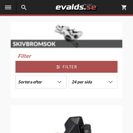
Filter
FILTER
Sortera efter
24 per sida