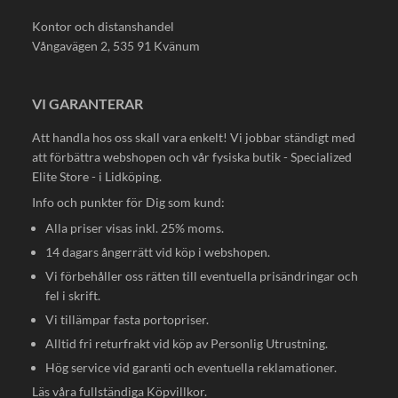
Kontor och distanshandel
Vångavägen 2, 535 91 Kvänum
VI GARANTERAR
Att handla hos oss skall vara enkelt! Vi jobbar ständigt med
att förbättra webshopen och vår fysiska butik - Specialized
Elite Store - i Lidköping.
Info och punkter för Dig som kund:
Alla priser visas inkl. 25% moms.
14 dagars ångerrätt vid köp i webshopen.
Vi förbehåller oss rätten till eventuella prisändringar och
fel i skrift.
Vi tillämpar fasta portopriser.
Alltid fri returfrakt vid köp av Personlig Utrustning.
Hög service vid garanti och eventuella reklamationer.
Läs våra fullständiga
Köpvillkor
.