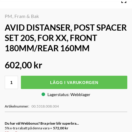
PM, Fram & Bak
AVID DISTANSER, POST SPACER
SET 20S, FOR XX, FRONT
180MM/REAR 160MM
602,00 kr
LÄGG I VARUKORGEN
Lagerstatus
:
Webblager
Artikelnummer
:
00.5318.008.004
Du har väl Webbonus? Bra priser blir superbra...
5% x-tra rabatt på denna vara =
572,00 kr