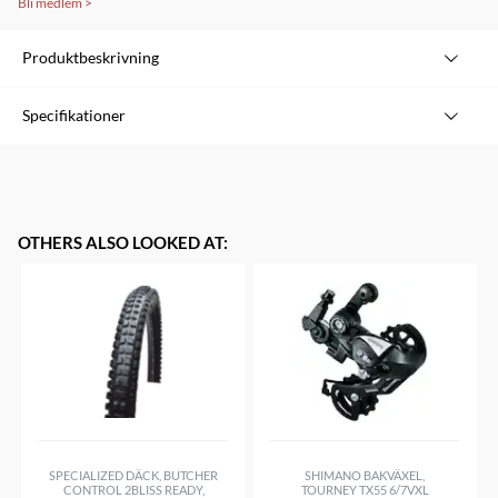
Bli medlem
>
Produktbeskrivning
Brand
AVID
Specifikationer
Item type
Spare part
Item name
Post spacer set 20S
Description
For XX
Size
Front 180/Rear 160
OTHERS ALSO LOOKED AT
:
Other
Incl. titanium caliper mounting bolts (Standard)
SPECIALIZED DÄCK, BUTCHER
SHIMANO BAKVÄXEL,
CONTROL 2BLISS READY,
TOURNEY TX55 6/7VXL