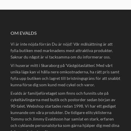
OM EVALDS
Vi är inte nöjda förrän Du är nöjd! Vår målsättning är att
fylla butiken med marknadens mest attraktiva produkter.
Saknar du något är vi tacksamma om du informerar oss.
Vi huserar mitt i Skaraborg på 'Västgötaslätten'. Med vårt
unika läge kan vi hålla nere omkostnaderna, ha rätt pris samt
fylla upp butiken och lagret till bristningsgräns för att snabbt
kunna förse dig som kund med cykel och varor.
Evalds är familjeföretaget som finns och funnits ute på
cykeltävlingarna med butik och postorder sedan början av
90-talet. Webshop startades redan 1998. Vi har ett gediget
kunnande om våra produkter. De tidigare elitcyklisterna
Tommy och Jimmy Evaldsson har samlat en stark, erfaren
och cyklande personalstyrka som gärna hjälper dig med dina