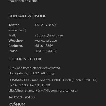
frågor och önskemål.
KONTAKT WEBSHOP
Telefon.
0512 - 928 60
(mån-fre | 10-15)
Mail.
support@evalds.se
Webshop.
www.evalds.se
Bankgiro.
5816 - 7859
Swish.
123 554 30 87
LIDKÖPING BUTIK
Butik och komplett serviceverkstad
Skaragatan 2, 531 32 Lidköping
SOMMARTID = mån, ons-fre 11:00 - 17:30 (lunch 13.20 - 14)
tis 14 - 17:30 | lör 10 - 13:30
alla Aftnar stängt (Påsk-/Midsommarafton osv.)
Tel. 0510 - 204 80
KVÄNUM