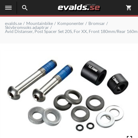
evalds.se
Mountainbike
Komponenter
Bromsar
Skivbromsoks adaptrar
Avid Distanser, Post Spacer Set 20S, For XX, Front 180mm/Rear 160