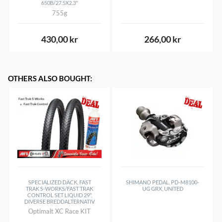
650B/27.5X2.3"
755g
430,00 kr
266,00 kr
OTHERS ALSO BOUGHT
:
SPECIALIZED DÄCK, FAST
SHIMANO PEDAL, PD-M8100-
TRAK S-WORKS/FAST TRAK
UG GRX, UNITED
CONTROL SET LIQUID 29",
DIVERSE BREDDALTERNATIV
Optimalt XC Race KIT