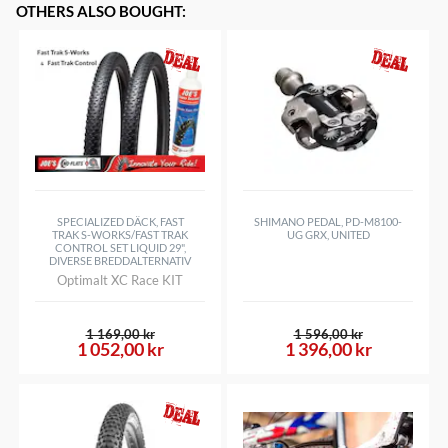
OTHERS ALSO BOUGHT
:
SPECIALIZED DÄCK, FAST
SHIMANO PEDAL, PD-M8100-
TRAK S-WORKS/FAST TRAK
UG GRX, UNITED
CONTROL SET LIQUID 29",
DIVERSE BREDDALTERNATIV
Optimalt XC Race KIT
1 169,00 kr
1 596,00 kr
1 052,00 kr
1 396,00 kr