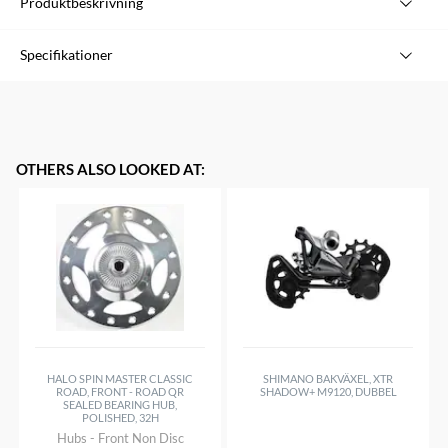
Produktbeskrivning
Tektro bromskiva inkl. 6 bultar
Specifikationer
Finns i samtliga storlekar
Du kan använda denna bromskiva till andra bromsar
det måste alltså inte vara Tektro broms för att skivan ska
passa.
Finns i storlekar 140, 160, 180 & 203 mm
OTHERS ALSO LOOKED AT
:
HALO SPIN MASTER CLASSIC
SHIMANO BAKVÄXEL, XTR
ROAD, FRONT - ROAD QR
SHADOW+ M9120, DUBBEL
SEALED BEARING HUB,
POLISHED, 32H
Hubs - Front Non Disc