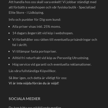
Att handla hos oss skall vara enkelt! Vi jobbar ständigt med
att förbättra webshopen och vår fysiska butik - Specialized
Elite Store - i Lidköping.
Info och punkter för Dig som kund:
Alla priser visas inkl. 25% moms.
14 dagars ångerrätt vid köp i webshopen.
Vi förbehåller oss rätten till eventuella prisändringar och
fel i skrift.
Vi tillämpar fasta portopriser.
Alltid fri returfrakt vid köp av Personlig Utrustning.
Hög service vid garanti och eventuella reklamationer.
Läs våra fullständiga
Köpvillkor
.
Så åter igen, och detta är viktigt för oss:
Vi är inte nöjda förrän du är nöjd!
SOCIALA MEDIER
Du kan hitta oss på följande medier.