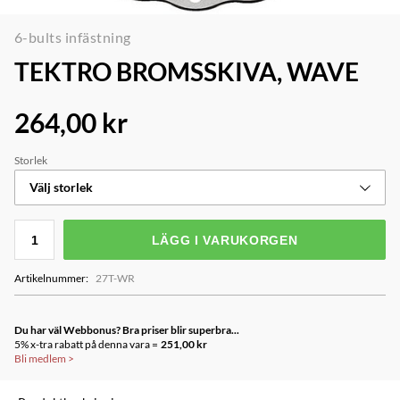
6-bults infästning
TEKTRO BROMSSKIVA, WAVE
264,00 kr
Storlek
Välj storlek
LÄGG I VARUKORGEN
Artikelnummer
:
27T-WR
Du har väl Webbonus? Bra priser blir superbra...
5% x-tra rabatt på denna vara =
251,00 kr
Bli medlem
>