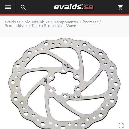
evalds.se
Mountainbike
Komponenter
Bromsar
Bromsskivor
Tektro Bromsskiva, Wave