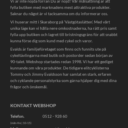
Vi är inte nöjda förrän Du är nöjd! Vår målsättning är att
fylla butiken med marknadens mest attraktiva produkter.
Saknar du något är vi tacksamma om du informerar oss.
Vi huserar mitt i Skaraborg på 'Västgötaslätten'. Med vårt
unika läge kan vi hålla nere omkostnaderna, ha rätt pris samt
fylla upp butiken och lagret till bristningsgräns för att snabbt
kunna förse dig som kund med cykel och varor.
Evalds är familjeföretaget som finns och funnits ute på
cykeltävlingarna med butik och postorder sedan början av
90-talet. Webshop startades redan 1998. Vi har ett gediget
kunnande om våra produkter. De tidigare elitcyklisterna
Tommy och Jimmy Evaldsson har samlat en stark, erfaren
och cyklande personalstyrka som gärna hjälper dig med dina
frågor och önskemål.
KONTAKT WEBSHOP
Telefon.
0512 - 928 60
(mån-fre | 10-15)