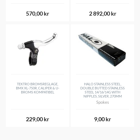
570,00 kr
2 892,00 kr
TEKTRO BROMSREGLAGE,
HALO STAINLESS STEEL,
BMX XL-750R, CALIPER & U-
DOUBLE BUTTED STAINLESS
BROMS KOMPATIBEL
STEEL 14/16/14G WITH
NIPPLES, SILVER, 270MM
Spokes
229,00 kr
9,00 kr