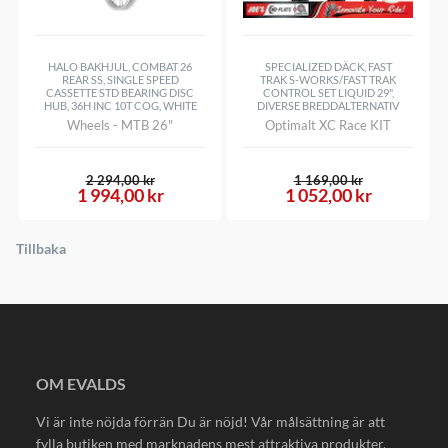
HALO BAKHJUL, COMBAT 26
SPECIALIZED DÄCK, FAST
REAR SS, SINGLE SPEED
TRAK S-WORKS/FAST TRAK
CASSETTE STD BEARING DISC
CONTROL SET LIQUID 29",
HUB, 36H INC 10T COG, WHITE
DIVERSE BREDDALTERNATIV
Wheels - MTB 26"
Optimalt XC Race KIT
2 294,00 kr
1 169,00 kr
1 994,00 kr
1 052,00 kr
Tillbaka
OM EVALDS
Vi är inte nöjda förrän Du är nöjd! Vår målsättning är att
fylla butiken med marknadens mest attraktiva produkter.