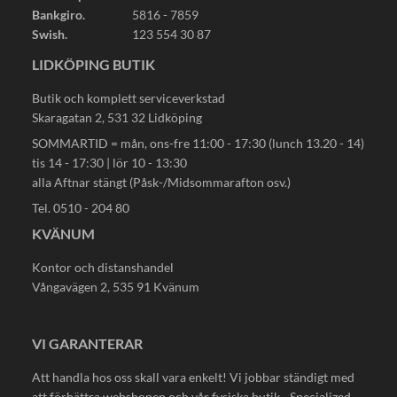
Bankgiro.
5816 - 7859
Swish.
123 554 30 87
LIDKÖPING BUTIK
Butik och komplett serviceverkstad
Skaragatan 2, 531 32 Lidköping
SOMMARTID = mån, ons-fre 11:00 - 17:30 (lunch 13.20 - 14)
tis 14 - 17:30 | lör 10 - 13:30
alla Aftnar stängt (Påsk-/Midsommarafton osv.)
Tel. 0510 - 204 80
KVÄNUM
Kontor och distanshandel
Vångavägen 2, 535 91 Kvänum
VI GARANTERAR
Att handla hos oss skall vara enkelt! Vi jobbar ständigt med
att förbättra webshopen och vår fysiska butik - Specialized