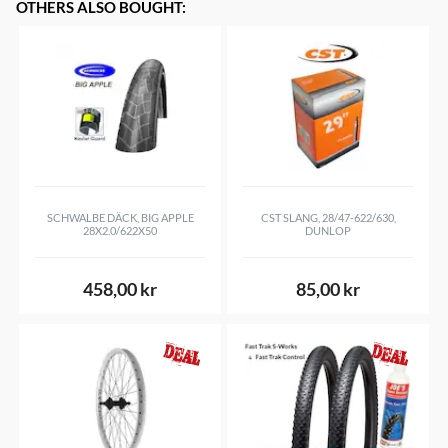
OTHERS ALSO BOUGHT
:
SCHWALBE DÄCK, BIG APPLE
CST SLANG, 28/47-622/630,
28X2.0/622X50
DUNLOP
458,00 kr
85,00 kr