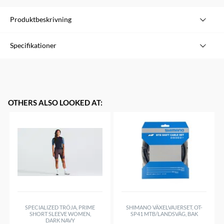
Produktbeskrivning
Specifikationer
Varumärke
Avid
Modell
Set for Trail/Guide
Bromstyp
Skivbroms
OTHERS ALSO LOOKED AT
:
Kompatibilitet
Trail/Guide
Sammansättning
Sintrade/Metall
Sintrade/Metall
Yes
Resin/Organiska
No
Platta
Stål
SPECIALIZED TRÖJA, PRIME
SHIMANO VÄXELVAJERSET, OT-
SHORT SLEEVE WOMEN,
SP41 MTB/LANDSVÄG, BAK
DARK NAVY