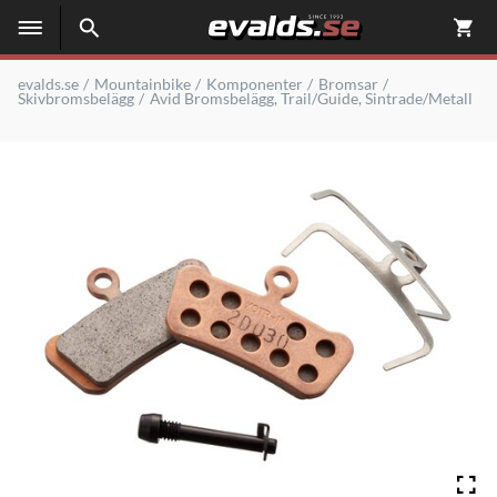
evalds.se
Mountainbike
Komponenter
Bromsar
Skivbromsbelägg
Avid Bromsbelägg, Trail/Guide, Sintrade/Metall