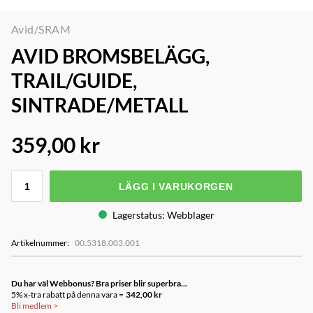
Avid/SRAM
AVID BROMSBELÄGG,
TRAIL/GUIDE,
SINTRADE/METALL
359,00 kr
LÄGG I VARUKORGEN
Lagerstatus
:
Webblager
Artikelnummer
:
00.5318.003.001
Du har väl Webbonus? Bra priser blir superbra...
5% x-tra rabatt på denna vara =
342,00 kr
Bli medlem
>