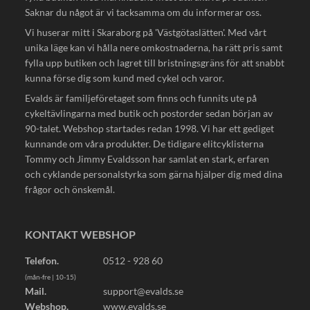
Saknar du något är vi tacksamma om du informerar oss.
Vi huserar mitt i Skaraborg på 'Västgötaslätten'. Med vårt
unika läge kan vi hålla nere omkostnaderna, ha rätt pris samt
fylla upp butiken och lagret till bristningsgräns för att snabbt
kunna förse dig som kund med cykel och varor.
Evalds är familjeföretaget som finns och funnits ute på
cykeltävlingarna med butik och postorder sedan början av
90-talet. Webshop startades redan 1998. Vi har ett gediget
kunnande om våra produkter. De tidigare elitcyklisterna
Tommy och Jimmy Evaldsson har samlat en stark, erfaren
och cyklande personalstyrka som gärna hjälper dig med dina
frågor och önskemål.
KONTAKT WEBSHOP
Telefon.
0512 - 928 60
(mån-fre | 10-15)
Mail.
support@evalds.se
Webshop.
www.evalds.se