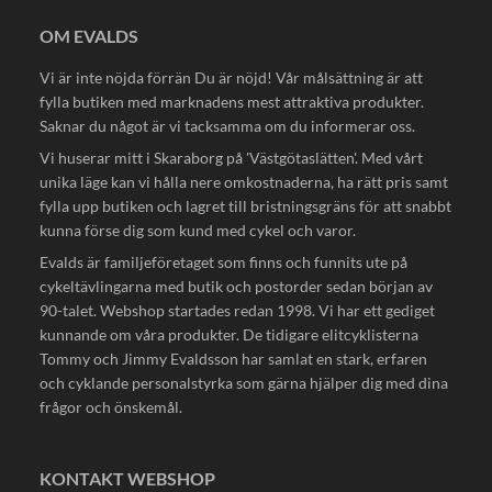
OM EVALDS
Vi är inte nöjda förrän Du är nöjd! Vår målsättning är att
fylla butiken med marknadens mest attraktiva produkter.
Saknar du något är vi tacksamma om du informerar oss.
Vi huserar mitt i Skaraborg på 'Västgötaslätten'. Med vårt
unika läge kan vi hålla nere omkostnaderna, ha rätt pris samt
fylla upp butiken och lagret till bristningsgräns för att snabbt
kunna förse dig som kund med cykel och varor.
Evalds är familjeföretaget som finns och funnits ute på
cykeltävlingarna med butik och postorder sedan början av
90-talet. Webshop startades redan 1998. Vi har ett gediget
kunnande om våra produkter. De tidigare elitcyklisterna
Tommy och Jimmy Evaldsson har samlat en stark, erfaren
och cyklande personalstyrka som gärna hjälper dig med dina
frågor och önskemål.
KONTAKT WEBSHOP