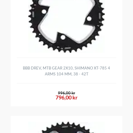
BBB DREV, MTB GEAR 2X10, SHIMANO XT-785 4
ARMS 104 MM, 38 - 42T
996,00 kr
796,00 kr