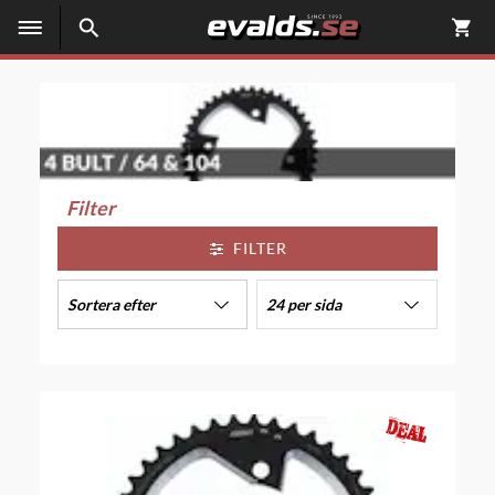
Filter
FILTER
Sortera efter
24 per sida