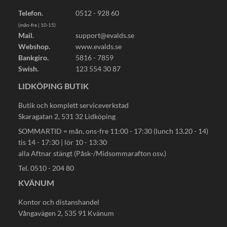
Telefon.
0512 - 928 60
(mån-fre | 10-15)
Mail.
support@evalds.se
Webshop.
www.evalds.se
Bankgiro.
5816 - 7859
Swish.
123 554 30 87
LIDKÖPING BUTIK
Butik och komplett serviceverkstad
Skaragatan 2, 531 32 Lidköping
SOMMARTID = mån, ons-fre 11:00 - 17:30 (lunch 13.20 - 14)
tis 14 - 17:30 | lör 10 - 13:30
alla Aftnar stängt (Påsk-/Midsommarafton osv.)
Tel. 0510 - 204 80
KVÄNUM
Kontor och distanshandel
Vångavägen 2, 535 91 Kvänum