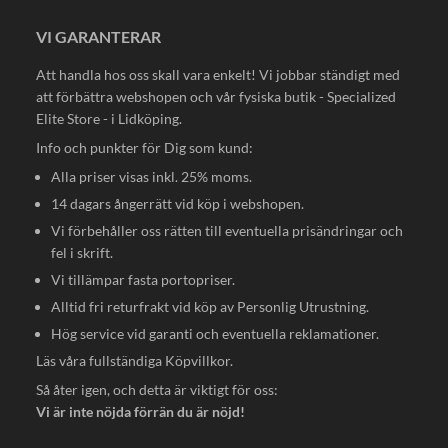
VI GARANTERAR
Att handla hos oss skall vara enkelt! Vi jobbar ständigt med
att förbättra webshopen och vår fysiska butik - Specialized
Elite Store - i Lidköping.
Info och punkter för Dig som kund:
Alla priser visas inkl. 25% moms.
14 dagars ångerrätt vid köp i webshopen.
Vi förbehåller oss rätten till eventuella prisändringar och
fel i skrift.
Vi tillämpar fasta portopriser.
Alltid fri returfrakt vid köp av Personlig Utrustning.
Hög service vid garanti och eventuella reklamationer.
Läs våra fullständiga
Köpvillkor
.
Så åter igen, och detta är viktigt för oss:
Vi är inte nöjda förrän du är nöjd!