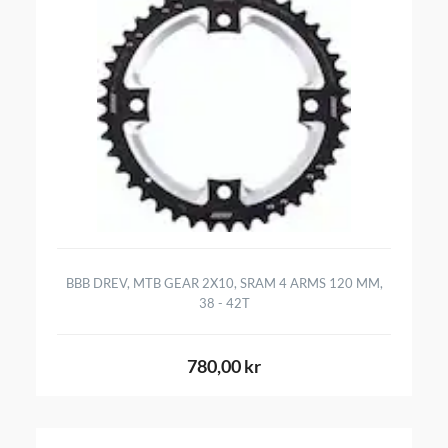
BBB DREV, MTB GEAR 2X10, SRAM 4 ARMS 120 MM,
38 - 42T
780,00 kr