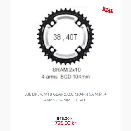
BBB DREV, MTB GEAR 2X10, SRAM/FSA M.M. 4
ARMS 104 MM, 38 - 40T
868,00 kr
725,00 kr