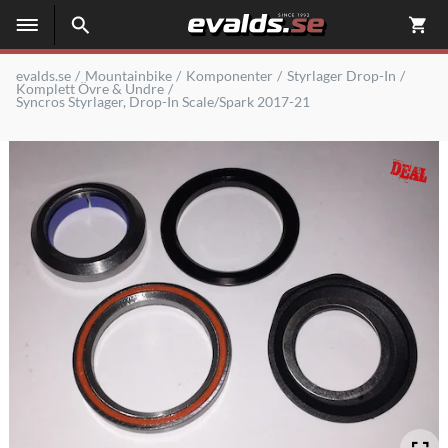
evalds.se
Mountainbike
Komponenter
Styrlager Drop-In
Komplett Övre & Undre
Syncros Styrlager, Drop-In Scale/Spark 2017-21