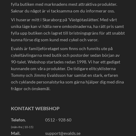
fylla butiken med marknadens mest attraktiva produkter.
Saknar du något är vi tacksamma om du informerar oss.
Vi huserar mitt i Skaraborg på 'Västgötaslätten'. Med vårt
unika läge kan vi hålla nere omkostnaderna, ha rätt pris samt
fylla upp butiken och lagret till bristningsgräns för att snabbt
kunna förse dig som kund med cykel och varor.
Evalds är familjeföretaget som finns och funnits ute på
cykeltävlingarna med butik och postorder sedan början av
90-talet. Webshop startades redan 1998. Vi har ett gediget
kunnande om våra produkter. De tidigare elitcyklisterna
Tommy och Jimmy Evaldsson har samlat en stark, erfaren
och cyklande personalstyrka som gärna hjälper dig med dina
frågor och önskemål.
KONTAKT WEBSHOP
Telefon.
0512 - 928 60
(mån-fre | 10-15)
Mail.
support@evalds.se