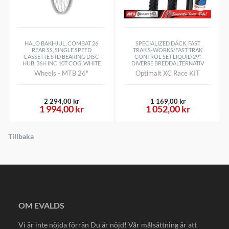
HALO BAKHJUL, COMBAT 26
SPECIALIZED DÄCK, FAST
REAR SS, SINGLE SPEED
TRAK S-WORKS/FAST TRAK
CASSETTE STD BEARING DISC
CONTROL SET LIQUID 29",
HUB, 36H INC 10T COG, WHITE
DIVERSE BREDDALTERNATIV
Wheels - MTB 26"
Optimalt XC Race KIT
2 294,00 kr
1 169,00 kr
1 994,00 kr
1 052,00 kr
Tillbaka
OM EVALDS
Vi är inte nöjda förrän Du är nöjd! Vår målsättning är att