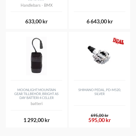
Handlebars - BMX
Övre Infästning
Sealed cartridge bearings
(S.H.I.S.)
633,00 kr
6 643,00 kr
Undre Infästning
IS42/28.6
(S.H.I.S.)
Vikt
-
Övrigt
Scott Scale and Spark 2017 (Carbon frame
only)
MOONLIGHT MOUNTAIN
SHIMANO PEDAL, PD-M520,
GEAR TILLBEHÖR, BRIGHT AS
SILVER
DAY BATTERI 4 CELLER
batteri
695,00 kr
1 292,00 kr
595,00 kr