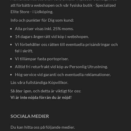
att förbättra webshopen och vår fysiska butik - Specialized
Elite Store - i Lidköping.
Info och punkter för Dig som kund:
Alla priser visas inkl. 25% moms.
14 dagars ångerrätt vid köp i webshopen.
Vi förbehåller oss rätten till eventuella prisändringar och
fel i skrift.
Vi tillämpar fasta portopriser.
Alltid fri returfrakt vid köp av Personlig Utrustning.
Hög service vid garanti och eventuella reklamationer.
Läs våra fullständiga
Köpvillkor
.
Så åter igen, och detta är viktigt för oss:
Vi är inte nöjda förrän du är nöjd!
SOCIALA MEDIER
Du kan hitta oss på följande medier.