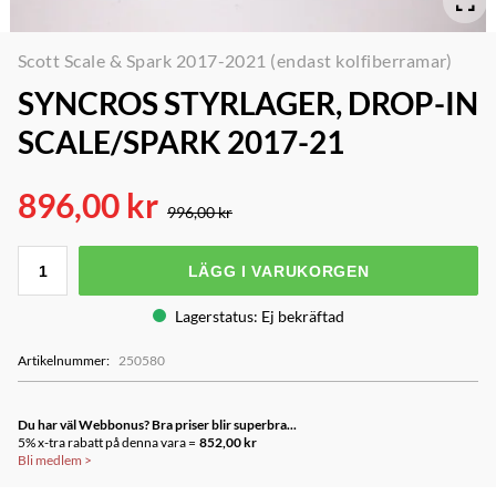
Scott Scale & Spark 2017-2021 (endast kolfiberramar)
SYNCROS STYRLAGER, DROP-IN
SCALE/SPARK 2017-21
896,00 kr
996,00 kr
LÄGG I VARUKORGEN
Lagerstatus
:
Ej bekräftad
Artikelnummer
:
250580
Du har väl Webbonus? Bra priser blir superbra...
5% x-tra rabatt på denna vara =
852,00 kr
Bli medlem
>