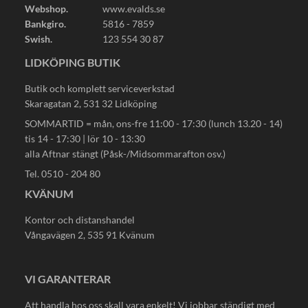
Webshop.
www.evalds.se
Bankgiro.
5816 - 7859
Swish.
123 554 30 87
LIDKÖPING BUTIK
Butik och komplett serviceverkstad
Skaragatan 2, 531 32 Lidköping
SOMMARTID = mån, ons-fre 11:00 - 17:30 (lunch 13.20 - 14)
tis 14 - 17:30 | lör 10 - 13:30
alla Aftnar stängt (Påsk-/Midsommarafton osv.)
Tel. 0510 - 204 80
KVÄNUM
Kontor och distanshandel
Vångavägen 2, 535 91 Kvänum
VI GARANTERAR
Att handla hos oss skall vara enkelt! Vi jobbar ständigt med