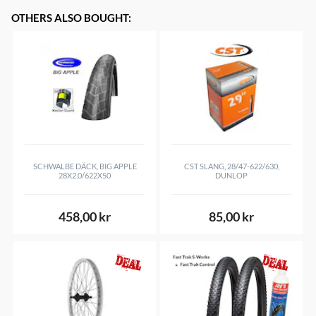
OTHERS ALSO BOUGHT
:
SCHWALBE DÄCK, BIG APPLE
CST SLANG, 28/47-622/630,
28X2.0/622X50
DUNLOP
458,00 kr
85,00 kr