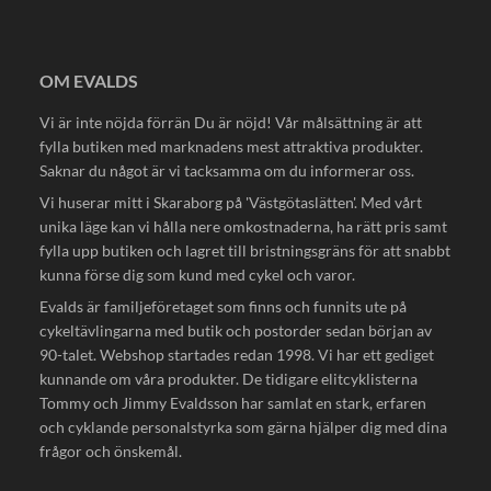
OM EVALDS
Vi är inte nöjda förrän Du är nöjd! Vår målsättning är att
fylla butiken med marknadens mest attraktiva produkter.
Saknar du något är vi tacksamma om du informerar oss.
Vi huserar mitt i Skaraborg på 'Västgötaslätten'. Med vårt
unika läge kan vi hålla nere omkostnaderna, ha rätt pris samt
fylla upp butiken och lagret till bristningsgräns för att snabbt
kunna förse dig som kund med cykel och varor.
Evalds är familjeföretaget som finns och funnits ute på
cykeltävlingarna med butik och postorder sedan början av
90-talet. Webshop startades redan 1998. Vi har ett gediget
kunnande om våra produkter. De tidigare elitcyklisterna
Tommy och Jimmy Evaldsson har samlat en stark, erfaren
och cyklande personalstyrka som gärna hjälper dig med dina
frågor och önskemål.