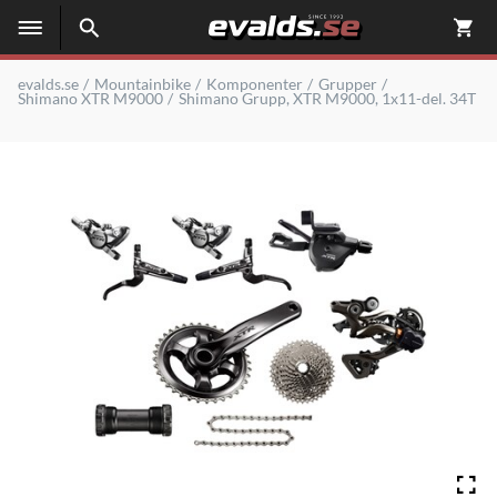
evalds.se
Mountainbike
Komponenter
Grupper
Shimano XTR M9000
Shimano Grupp, XTR M9000, 1x11-del. 34T