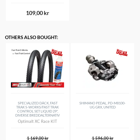
109,00 kr
OTHERS ALSO BOUGHT
:
SPECIALIZED DÄCK, FAST
SHIMANO PEDAL, PD-M8100-
TRAK S-WORKS/FAST TRAK
UG GRX, UNITED
CONTROL SET LIQUID 29",
DIVERSE BREDDALTERNATIV
Optimalt XC Race KIT
1 169,00 kr
1 596,00 kr