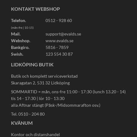
KONTAKT WEBSHOP
Telefon.
0512 - 928 60
(mån-fre | 10-15)
Mail.
support@evalds.se
Webshop.
www.evalds.se
Bankgiro.
5816 - 7859
Swish.
123 554 30 87
LIDKÖPING BUTIK
Butik och komplett serviceverkstad
Skaragatan 2, 531 32 Lidköping
SOMMARTID = mån, ons-fre 11:00 - 17:30 (lunch 13.20 - 14)
tis 14 - 17:30 | lör 10 - 13:30
alla Aftnar stängt (Påsk-/Midsommarafton osv.)
Tel. 0510 - 204 80
KVÄNUM
Kontor och distanshandel