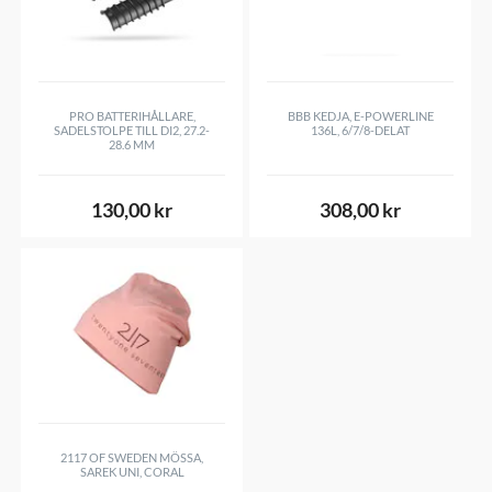
1 st ICNHG90011116 Kedja
1 st IFCM9000 Vevparti 34
T
(Välj vevarmslängd vid köp)
PRO BATTERIHÅLLARE,
BBB KEDJA, E-POWERLINE
SADELSTOLPE TILL DI2, 27.2-
136L, 6/7/8-DELAT
28.6 MM
All övrig info om gruppen /
HÄR
130,00 kr
308,00 kr
2117 OF SWEDEN MÖSSA,
SAREK UNI, CORAL