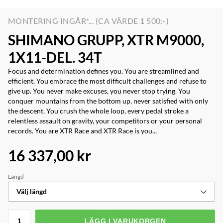
MONTERING INGÅR*... (CA VÄRDE 1 500:-)
SHIMANO GRUPP, XTR M9000,
1X11-DEL. 34T
Focus and determination defines you. You are streamlined and
efficient. You embrace the most difficult challenges and refuse to
give up. You never make excuses, you never stop trying. You
conquer mountains from the bottom up, never satisfied with only
the descent. You crush the whole loop, every pedal stroke a
relentless assault on gravity, your competitors or your personal
records. You are XTR Race and XTR Race is you...
16 337,00 kr
Längd
Välj längd
LÄGG I VARUKORGEN