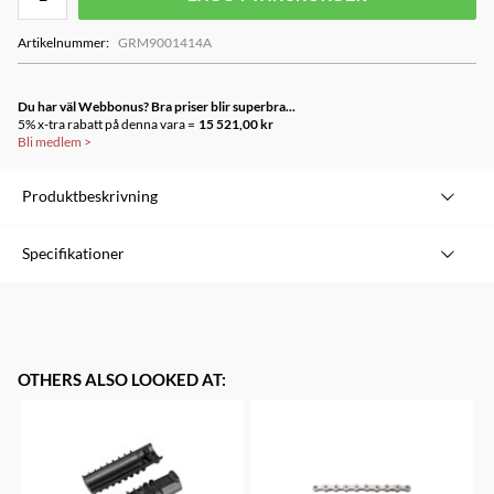
Artikelnummer
:
GRM9001414A
Du har väl Webbonus? Bra priser blir superbra...
5% x-tra rabatt på denna vara =
15 521,00 kr
Bli medlem
>
Produktbeskrivning
I detta gruppset ingår:
Specifikationer
1 st ISLM9000IPA Växelreglage I-spec
1 st IM9000LFPRA100 Skivbromsset fram
1 st IM9000RRXRA170 Skivbromsset bak
OTHERS ALSO LOOKED AT
:
1 st IRDM9000GS Bakväxel Shadow RD+ GS
1 st ICSM9000140 Kassett 11-40T
1 st ISMBB93B Vevlager HT2