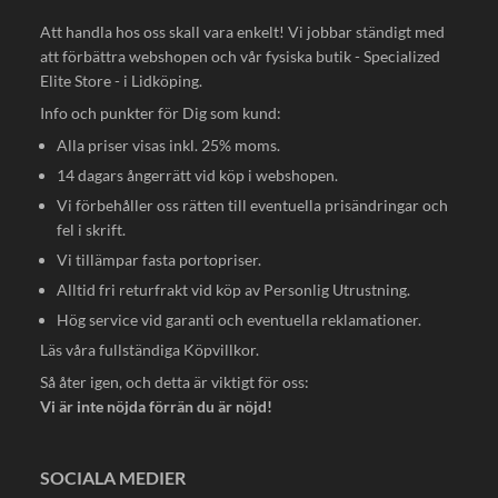
Att handla hos oss skall vara enkelt! Vi jobbar ständigt med
att förbättra webshopen och vår fysiska butik - Specialized
Elite Store - i Lidköping.
Info och punkter för Dig som kund:
Alla priser visas inkl. 25% moms.
14 dagars ångerrätt vid köp i webshopen.
Vi förbehåller oss rätten till eventuella prisändringar och
fel i skrift.
Vi tillämpar fasta portopriser.
Alltid fri returfrakt vid köp av Personlig Utrustning.
Hög service vid garanti och eventuella reklamationer.
Läs våra fullständiga
Köpvillkor
.
Så åter igen, och detta är viktigt för oss:
Vi är inte nöjda förrän du är nöjd!
SOCIALA MEDIER