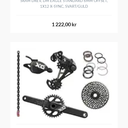
SRAM DREV, DM EAGLE STANDARD 6MM OFFSET,
1X12 X-SYNC, SVART/GULD
1 222,00 kr