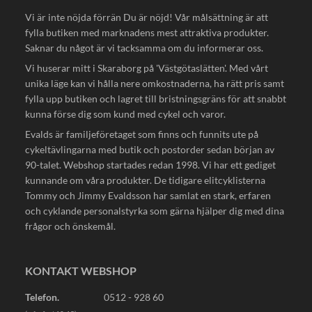
Vi är inte nöjda förrän Du är nöjd! Vår målsättning är att
fylla butiken med marknadens mest attraktiva produkter.
Saknar du något är vi tacksamma om du informerar oss.
Vi huserar mitt i Skaraborg på 'Västgötaslätten'. Med vårt
unika läge kan vi hålla nere omkostnaderna, ha rätt pris samt
fylla upp butiken och lagret till bristningsgräns för att snabbt
kunna förse dig som kund med cykel och varor.
Evalds är familjeföretaget som finns och funnits ute på
cykeltävlingarna med butik och postorder sedan början av
90-talet. Webshop startades redan 1998. Vi har ett gediget
kunnande om våra produkter. De tidigare elitcyklisterna
Tommy och Jimmy Evaldsson har samlat en stark, erfaren
och cyklande personalstyrka som gärna hjälper dig med dina
frågor och önskemål.
KONTAKT WEBSHOP
Telefon.
0512 - 928 60