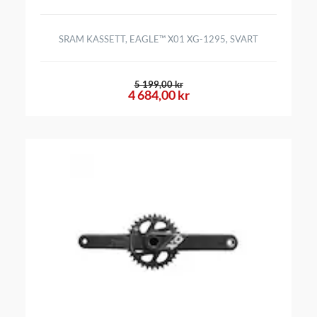
SRAM KASSETT, EAGLE™ X01 XG-1295, SVART
5 199,00 kr
4 684,00 kr