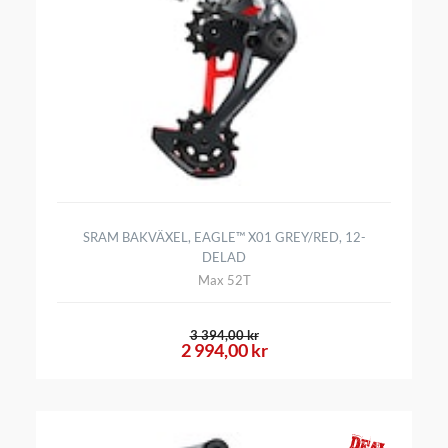
SRAM BAKVÄXEL, EAGLE™ X01 GREY/RED, 12-
DELAD
Max 52T
3 394,00 kr
2 994,00 kr