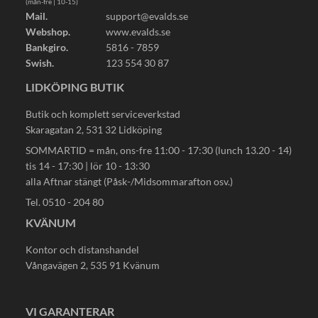
(mån-fre | 10-15)
Mail.
support@evalds.se
Webshop.
www.evalds.se
Bankgiro.
5816 - 7859
Swish.
123 554 30 87
LIDKÖPING BUTIK
Butik och komplett serviceverkstad
Skaragatan 2, 531 32 Lidköping
SOMMARTID = mån, ons-fre 11:00 - 17:30 (lunch 13.20 - 14)
tis 14 - 17:30 | lör 10 - 13:30
alla Aftnar stängt (Påsk-/Midsommarafton osv.)
Tel. 0510 - 204 80
KVÄNUM
Kontor och distanshandel
Vångavägen 2, 535 91 Kvänum
VI GARANTERAR