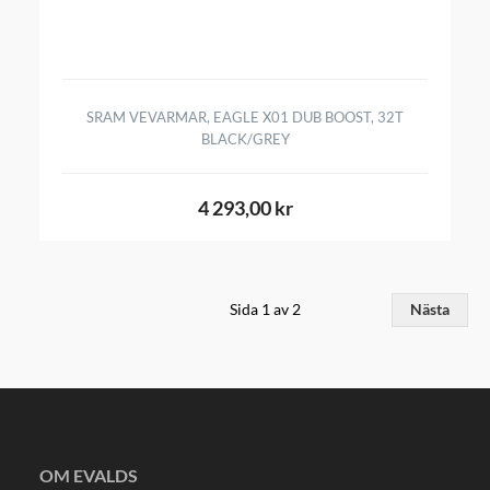
SRAM VEVARMAR, EAGLE X01 DUB BOOST, 32T
BLACK/GREY
4 293,00 kr
Sida 1 av 2
Nästa
OM EVALDS