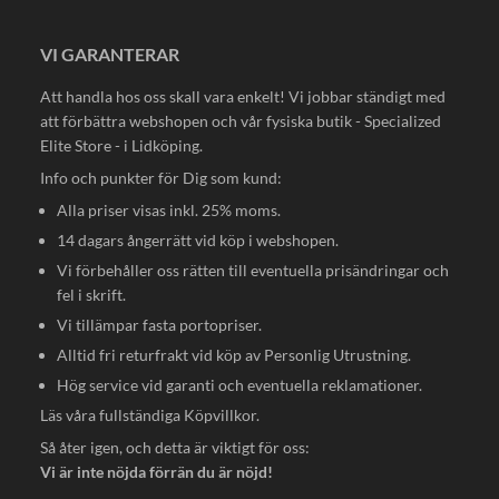
VI GARANTERAR
Att handla hos oss skall vara enkelt! Vi jobbar ständigt med
att förbättra webshopen och vår fysiska butik - Specialized
Elite Store - i Lidköping.
Info och punkter för Dig som kund:
Alla priser visas inkl. 25% moms.
14 dagars ångerrätt vid köp i webshopen.
Vi förbehåller oss rätten till eventuella prisändringar och
fel i skrift.
Vi tillämpar fasta portopriser.
Alltid fri returfrakt vid köp av Personlig Utrustning.
Hög service vid garanti och eventuella reklamationer.
Läs våra fullständiga
Köpvillkor
.
Så åter igen, och detta är viktigt för oss:
Vi är inte nöjda förrän du är nöjd!