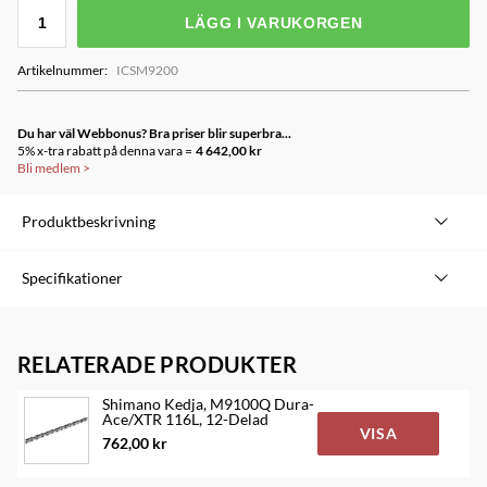
LÄGG I VARUKORGEN
Artikelnummer
:
ICSM9200
Du har väl Webbonus? Bra priser blir superbra...
5% x-tra rabatt på denna vara =
4 642,00 kr
Bli medlem
>
Produktbeskrivning
CS-M9200 representerar den senaste utvecklingen av
Specifikationer
växlingsteknologi för HYPERGLIDE+. Nyutformade tänder för
kassettens kugghjul förbättrar växlingen under hög
Varumärke
Shimano
belastning, samtidigt som växlingar utförs mjukt, snabbt och
RELATERADE PRODUKTER
Modell
CS-M9200-12
pålitligt. Den är också kompatibel med MICRO SPLINE och
Modellgrupp
XTR M9200-12
uppbyggd med kugghjul tillverkade av stål, titan och
Shimano Kedja, M9100Q Dura-
Ace/XTR 116L, 12-Delad
aluminium för att optimera vikt och slitstyrka.
Body
Microspline
VISA
762,00 kr
Växlar
12
»10-51T 510 % spann: Det breda utväxlingsspannet och