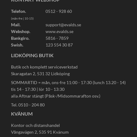
Telefon.
0512 - 928 60
(mån-fre | 10-15)
Mail.
support@evalds.se
Webshop.
www.evalds.se
Bankgiro.
5816 - 7859
Swish.
123 554 30 87
LIDKÖPING BUTIK
Butik och komplett serviceverkstad
Skaragatan 2, 531 32 Lidköping
SOMMARTID = mån, ons-fre 11:00 - 17:30 (lunch 13.20 - 14)
tis 14 - 17:30 | lör 10 - 13:30
alla Aftnar stängt (Påsk-/Midsommarafton osv.)
Tel. 0510 - 204 80
KVÄNUM
Kontor och distanshandel
Vångavägen 2, 535 91 Kvänum