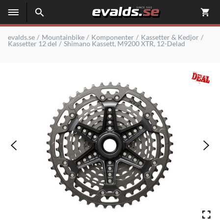
evalds.se
Mountainbike
Komponenter
Kassetter & Kedjor
Kassetter 12 del
Shimano Kassett, M9200 XTR, 12-Delad