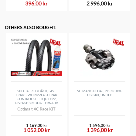
396,00 kr
2 996,00 kr
OTHERS ALSO BOUGHT
:
SPECIALIZED DÄCK, FAST
SHIMANO PEDAL, PD-M8100-
TRAK S-WORKS/FAST TRAK
UG GRX, UNITED
CONTROL SET LIQUID 29",
DIVERSE BREDDALTERNATIV
Optimalt XC Race KIT
1 169,00 kr
1 596,00 kr
1 052,00 kr
1 396,00 kr