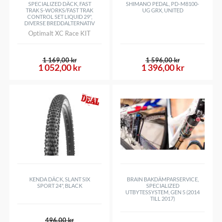
SPECIALIZED DÄCK, FAST
SHIMANO PEDAL, PD-M8100-
10-12-14-16-18-21-24-28-33-39-45-51T
TRAK S-WORKS/FAST TRAK
UG GRX, UNITED
CONTROL SET LIQUID 29",
DIVERSE BREDDALTERNATIV
Optimalt XC Race KIT
1 169,00 kr
1 596,00 kr
1 052,00 kr
1 396,00 kr
KENDA DÄCK, SLANT SIX
BRAIN BAKDÄMPARSERVICE,
SPORT 24", BLACK
SPECIALIZED
UTBYTESSYSTEM, GEN 5 (2014
TILL 2017)
496,00 kr