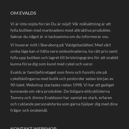
OM EVALDS
Vi är inte nöjda förrän Du är nöjd! Vår målsättning är att
fylla butiken med marknadens mest attraktiva produkter.
Saknar du något är vi tacksamma om du informerar oss.
Vi huserar mitt i Skaraborg på 'Västgötaslätten'. Med vårt
unika läge kan vi hålla nere omkostnaderna, ha rätt pris samt
fylla upp butiken och lagret till bristningsgräns för att snabbt
kunna förse dig som kund med cykel och varor.
Evalds är familjeföretaget som finns och funnits ute på
cykeltävlingarna med butik och postorder sedan början av
90-talet. Webshop startades redan 1998. Vi har ett gediget
kunnande om våra produkter. De tidigare elitcyklisterna
Tommy och Jimmy Evaldsson har samlat en stark, erfaren
och cyklande personalstyrka som gärna hjälper dig med dina
frågor och önskemål.
KONTAKT WEBSHOP