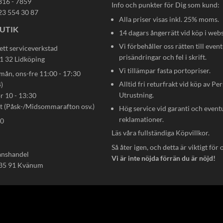
816 - 7859
Info och punkter för Dig som kund:
23 554 30 87
Alla priser visas inkl. 25% moms.
UTIK
14 dagars ångerrätt vid köp i web
Vi förbehåller oss rätten till event
ett serviceverkstad
prisändringar och fel i skrift.
31 32 Lidköping
Vi tillämpar fasta portopriser.
n, ons-fre 11:00 - 17:30
Alltid fri returfrakt vid köp av Pe
)
Utrustning.
ör 10 - 13:30
gt (Påsk-/Midsommarafton osv.)
Hög service vid garanti och event
reklamationer.
80
Läs våra fullständiga
Köpvillkor
.
Så åter igen, och detta är viktigt för 
anshandel
Vi är inte nöjda förrän du är nöjd!
535 91 Kvänum