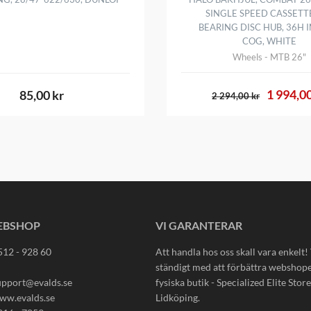
SINGLE SPEED CASSETT
BEARING DISC HUB, 36H 
COG, WHITE
Wheels - MTB 26"
1 994,00
85,00 kr
2 294,00 kr
EBSHOP
VI GARANTERAR
512 - 928 60
Att handla hos oss skall vara enkelt!
ständigt med att förbättra webshop
upport@evalds.se
fysiska butik - Specialized Elite Store 
ww.evalds.se
Lidköping.