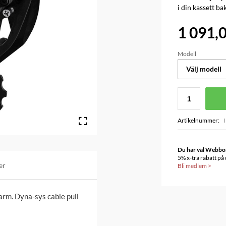
i din kassett bak
1 091,0
Modell
Välj modell
Artikelnummer
:
Du har väl Webbonu
5% x-tra rabatt på
er
Bli medlem
>
arm. Dyna-sys cable pull