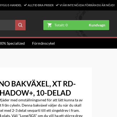
RYGG E-HANDEL
ALLTID BRA PRISER
VI ÄR INTE NÖJDA FÖRRÄN DU ÄR NÖJD!
Totalt:
0
Kundvagn
00% Specialized
Förmånscykel
NO BAKVÄXEL, XT RD-
SHADOW+, 10-DELAD
 fjäder med omställningsvred för att lätt kunna ta av
t från cykeln. Denna bakväxel väljer du när du skall
l med 2-3 delat vevparti till ett singeldrev i fram.
 plats. Välj "Long/SGS" om du vill ha ett större drev