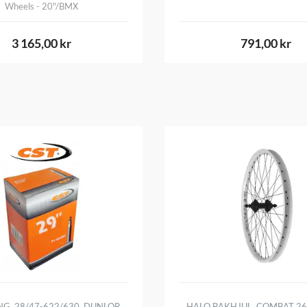
Wheels - 20"/BMX
3 165,00 kr
791,00 kr
NG, 28/47-622/630, DUNLOP
HALO BAKHJUL, COMBAT 26 