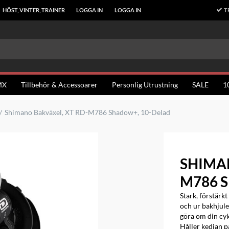
T
HÖST, VINTER, TRAINER
LOGGA IN
LOGGA IN
MX
Tillbehör & Accessoarer
Personlig Utrustning
SALE
1
Shimano Bakväxel, XT RD-M786 Shadow+, 10-Delad
SHIMA
M786 
Stark, förstärkt
och ur bakhjule
göra om din cyke
Håller kedjan på