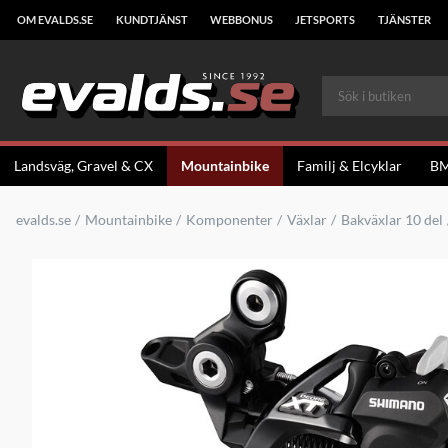
OM EVALDS.SE
KUNDTJÄNST
WEBBONUS
JETSPORTS
TJÄNSTER
Landsväg, Gravel & CX
Mountainbike
Familj & Elcyklar
B
evalds.se
Mountainbike
Komponenter
Växlar
Bakväxlar 10 del