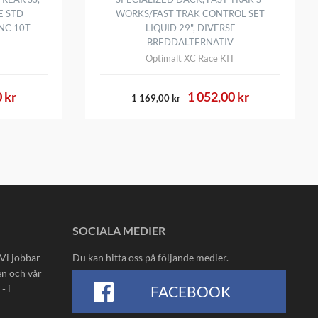
E STD
WORKS/FAST TRAK CONTROL SET
INC 10T
LIQUID 29", DIVERSE
BREDDALTERNATIV
Optimalt XC Race KIT
 kr
1 052,00 kr
1 169,00 kr
SOCIALA MEDIER
 Vi jobbar
Du kan hitta oss på följande medier.
en och vår
- i
FACEBOOK