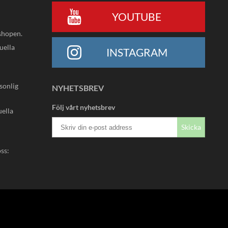
YOUTUBE
shopen.
uella
INSTAGRAM
rsonlig
NYHETSBREV
Följ vårt nyhetsbrev
uella
Skicka
oss: