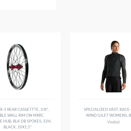
X-3 REAR CASSETTTE, 3/8",
SPECIALIZED VÄST, RACE-
BLE WALL RIM ON MXRC
WIND GILET WOMENS, 
E HUB, BLK DB SPOKES, 32H,
Vindtät
BLACK, 20X1.5"