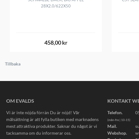
28X2.0/622X50
458,00 kr
Tillbaka
OM EVALDS
KONTAKT W
Vi är inte nöjda förrän Du är nöjd! Vår
Telefon.
0
målsättning är att fylla butiken med marknadens
(mån-fre | 10-15)
mest attraktiva produkter. Saknar du något är vi
Mail.
s
tacksamma om du informerar oss.
Webshop.
w