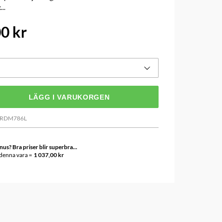
...
0 kr
LÄGG I VARUKORGEN
IRDM786L
s? Bra priser blir superbra...
 denna vara =
1 037,00 kr