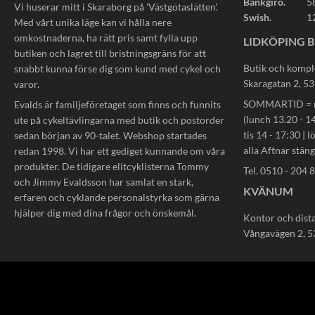
Bankgiro.
5
Vi huserar mitt i Skaraborg på 'Västgötaslätten'.
Swish.
1
Med vårt unika läge kan vi hålla nere
omkostnaderna, ha rätt pris samt fylla upp
LIDKÖPING B
butiken och lagret till bristningsgräns för att
Butik och kompl
snabbt kunna förse dig som kund med cykel och
Skaragatan 2, 5
varor.
SOMMARTID = må
Evalds är familjeföretaget som finns och funnits
(lunch 13.20 - 14
ute på cykeltävlingarna med butik och postorder
tis 14 - 17:30 | l
sedan början av 90-talet. Webshop startades
alla Aftnar stän
redan 1998. Vi har ett gediget kunnande om våra
produkter. De tidigare elitcyklisterna Tommy
Tel. 0510 - 204 
och Jimmy Evaldsson har samlat en stark,
KVÄNUM
erfaren och cyklande personalstyrka som gärna
hjälper dig med dina frågor och önskemål.
Kontor och dist
Vångavägen 2, 