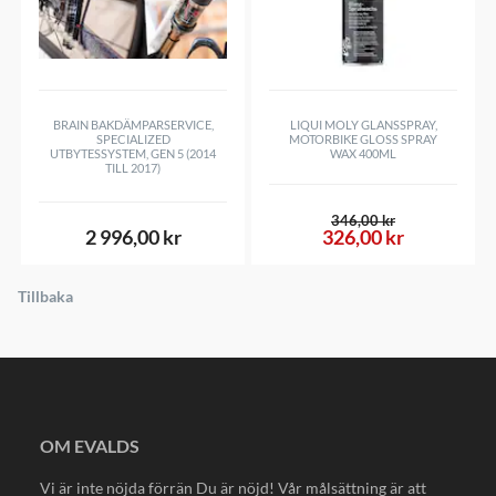
BRAIN BAKDÄMPARSERVICE,
LIQUI MOLY GLANSSPRAY,
SPECIALIZED
MOTORBIKE GLOSS SPRAY
UTBYTESSYSTEM, GEN 5 (2014
WAX 400ML
TILL 2017)
346,00 kr
2 996,00 kr
326,00 kr
Tillbaka
OM EVALDS
Vi är inte nöjda förrän Du är nöjd! Vår målsättning är att