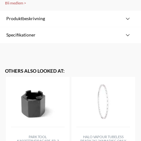
Bli medlem
>
Produktbeskrivning
Specifikationer
Varumärke
SRAM
Modell
Rocker
Modellgrupp
AXS
OTHERS ALSO LOOKED AT
:
PARK TOOL
HALO VAPOUR TUBELESS
KASSETTAVDRAGARE, FR-3
READY 26", 26MM DISC ONLY