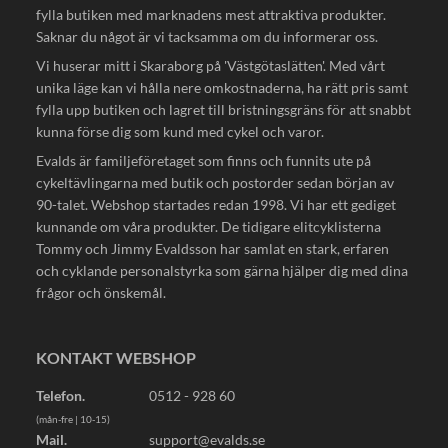
fylla butiken med marknadens mest attraktiva produkter.
Saknar du något är vi tacksamma om du informerar oss.
Vi huserar mitt i Skaraborg på 'Västgötaslätten'. Med vårt
unika läge kan vi hålla nere omkostnaderna, ha rätt pris samt
fylla upp butiken och lagret till bristningsgräns för att snabbt
kunna förse dig som kund med cykel och varor.
Evalds är familjeföretaget som finns och funnits ute på
cykeltävlingarna med butik och postorder sedan början av
90-talet. Webshop startades redan 1998. Vi har ett gediget
kunnande om våra produkter. De tidigare elitcyklisterna
Tommy och Jimmy Evaldsson har samlat en stark, erfaren
och cyklande personalstyrka som gärna hjälper dig med dina
frågor och önskemål.
KONTAKT WEBSHOP
Telefon.
0512 - 928 60
(mån-fre | 10-15)
Mail.
support@evalds.se