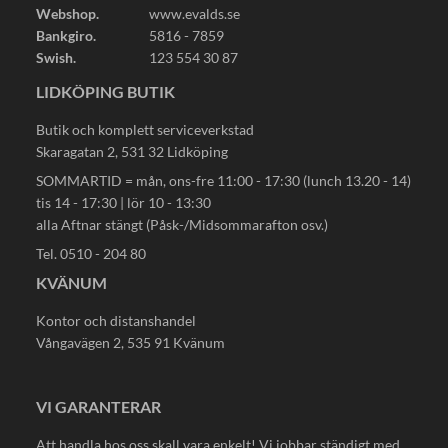
Webshop.
www.evalds.se
Bankgiro.
5816 - 7859
Swish.
123 554 30 87
LIDKÖPING BUTIK
Butik och komplett serviceverkstad
Skaragatan 2, 531 32 Lidköping
SOMMARTID = mån, ons-fre 11:00 - 17:30 (lunch 13.20 - 14)
tis 14 - 17:30 | lör 10 - 13:30
alla Aftnar stängt (Påsk-/Midsommarafton osv.)
Tel. 0510 - 204 80
KVÄNUM
Kontor och distanshandel
Vångavägen 2, 535 91 Kvänum
VI GARANTERAR
Att handla hos oss skall vara enkelt! Vi jobbar ständigt med