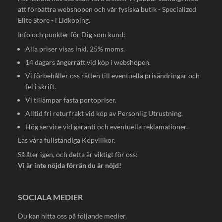
att förbättra webshopen och vår fysiska butik - Specialized
Elite Store - i Lidköping.
Info och punkter för Dig som kund:
Alla priser visas inkl. 25% moms.
14 dagars ångerrätt vid köp i webshopen.
Vi förbehåller oss rätten till eventuella prisändringar och
fel i skrift.
Vi tillämpar fasta portopriser.
Alltid fri returfrakt vid köp av Personlig Utrustning.
Hög service vid garanti och eventuella reklamationer.
Läs våra fullständiga
Köpvillkor
.
Så åter igen, och detta är viktigt för oss:
Vi är inte nöjda förrän du är nöjd!
SOCIALA MEDIER
Du kan hitta oss på följande medier.