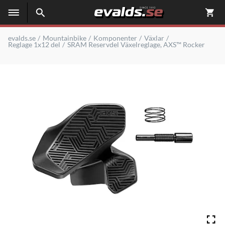
evalds.se
Mountainbike
Komponenter
Växlar
Reglage 1x12 del
SRAM Reservdel Växelreglage, AXS™ Rocker