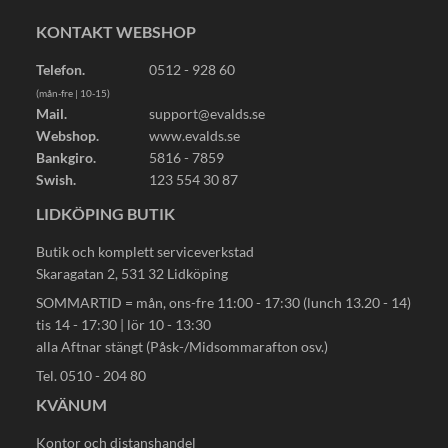
KONTAKT WEBSHOP
Telefon.
0512 - 928 60
(mån-fre | 10-15)
Mail.
support@evalds.se
Webshop.
www.evalds.se
Bankgiro.
5816 - 7859
Swish.
123 554 30 87
LIDKÖPING BUTIK
Butik och komplett serviceverkstad
Skaragatan 2, 531 32 Lidköping
SOMMARTID = mån, ons-fre 11:00 - 17:30 (lunch 13.20 - 14)
tis 14 - 17:30 | lör 10 - 13:30
alla Aftnar stängt (Påsk-/Midsommarafton osv.)
Tel. 0510 - 204 80
KVÄNUM
Kontor och distanshandel