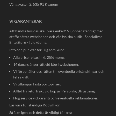
Vångavägen 2, 535 91 Kvänum
VI GARANTERAR
Att handla hos oss skall vara enkelt! Vi jobbar ständigt med
att förbättra webshopen och vår fysiska butik - Specialized
Elite Store - i Lidköping.
Info och punkter för Dig som kund:
Alla priser visas inkl. 25% moms.
14 dagars ångerrätt vid köp i webshopen.
Vi förbehåller oss rätten till eventuella prisändringar och
fel i skrift.
Vi tillämpar fasta portopriser.
Alltid fri returfrakt vid köp av Personlig Utrustning.
Hög service vid garanti och eventuella reklamationer.
Läs våra fullständiga
Köpvillkor
.
Så åter igen, och detta är viktigt för oss: