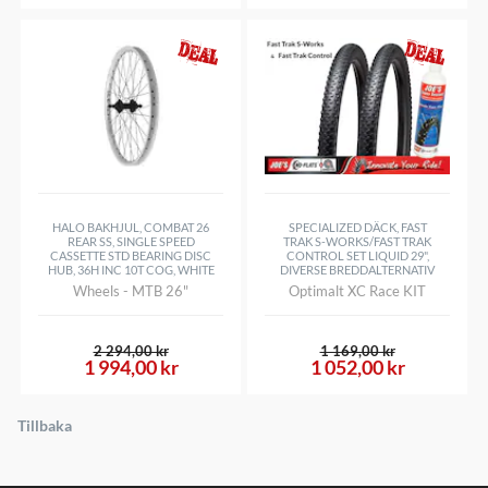
HALO BAKHJUL, COMBAT 26
SPECIALIZED DÄCK, FAST
REAR SS, SINGLE SPEED
TRAK S-WORKS/FAST TRAK
CASSETTE STD BEARING DISC
CONTROL SET LIQUID 29",
HUB, 36H INC 10T COG, WHITE
DIVERSE BREDDALTERNATIV
Wheels - MTB 26"
Optimalt XC Race KIT
2 294,00 kr
1 169,00 kr
1 994,00 kr
1 052,00 kr
Tillbaka