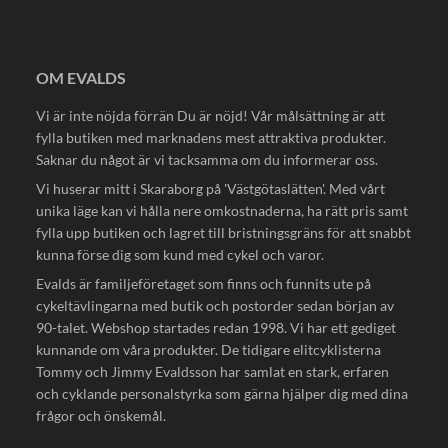
OM EVALDS
Vi är inte nöjda förrän Du är nöjd! Vår målsättning är att
fylla butiken med marknadens mest attraktiva produkter.
Saknar du något är vi tacksamma om du informerar oss.
Vi huserar mitt i Skaraborg på 'Västgötaslätten'. Med vårt
unika läge kan vi hålla nere omkostnaderna, ha rätt pris samt
fylla upp butiken och lagret till bristningsgräns för att snabbt
kunna förse dig som kund med cykel och varor.
Evalds är familjeföretaget som finns och funnits ute på
cykeltävlingarna med butik och postorder sedan början av
90-talet. Webshop startades redan 1998. Vi har ett gediget
kunnande om våra produkter. De tidigare elitcyklisterna
Tommy och Jimmy Evaldsson har samlat en stark, erfaren
och cyklande personalstyrka som gärna hjälper dig med dina
frågor och önskemål.