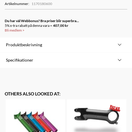
Artikelnummer
:
1170180600
Du har väl Webbonus? Bra priser blir superbra...
5% x-tra rabatt på denna vara =
407,00 kr
Bli medlem
>
Produktbeskrivning
FOR EAGLE X01 TRIGGER COVER KIT RIGHT SRAM RED
Specifikationer
OTHERS ALSO LOOKED AT
: