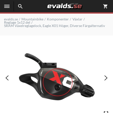
evalds.se
Mountainbike
Komponenter
Växlar
Reglage 1x12 del
SRAM Växelreglagelock, Eagle X01 Höger, Diverse Färgalternativ