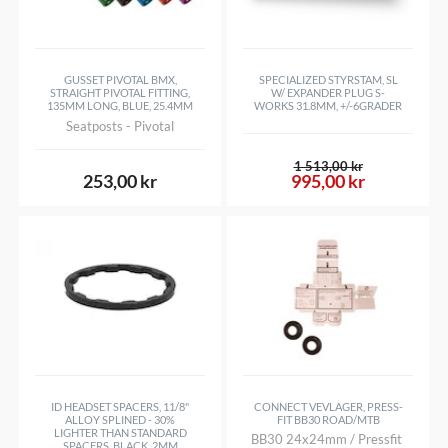
GUSSET PIVOTAL BMX,
SPECIALIZED STYRSTAM, SL
STRAIGHT PIVOTAL FITTING,
W/ EXPANDER PLUG S-
135MM LONG, BLUE, 25.4MM
WORKS 31.8MM, +/-6GRADER
Seatposts - Pivotal
1 513,00 kr
253,00 kr
995,00 kr
ID HEADSET SPACERS, 11/8"
CONNECT VEVLAGER, PRESS-
ALLOY SPLINED - 30%
FIT BB30 ROAD/MTB
LIGHTER THAN STANDARD
BB30 24x24mm / Pressfit
SPACERS, BLACK, 2MM