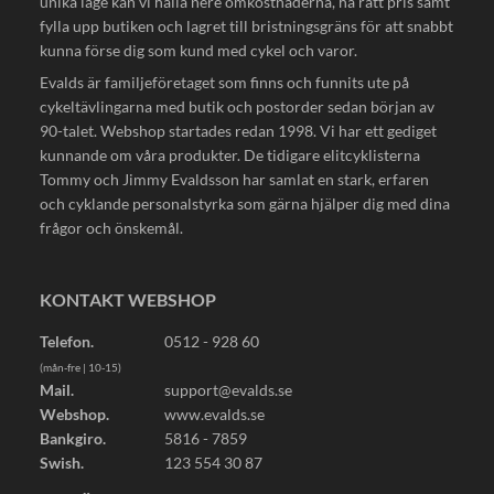
unika läge kan vi hålla nere omkostnaderna, ha rätt pris samt
fylla upp butiken och lagret till bristningsgräns för att snabbt
kunna förse dig som kund med cykel och varor.
Evalds är familjeföretaget som finns och funnits ute på
cykeltävlingarna med butik och postorder sedan början av
90-talet. Webshop startades redan 1998. Vi har ett gediget
kunnande om våra produkter. De tidigare elitcyklisterna
Tommy och Jimmy Evaldsson har samlat en stark, erfaren
och cyklande personalstyrka som gärna hjälper dig med dina
frågor och önskemål.
KONTAKT WEBSHOP
Telefon.
0512 - 928 60
(mån-fre | 10-15)
Mail.
support@evalds.se
Webshop.
www.evalds.se
Bankgiro.
5816 - 7859
Swish.
123 554 30 87