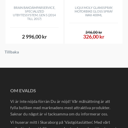
BRAIN BAKDÄMPARSERVICE,
LIQUI MOLY GLANSSPRAY,
SPECIALIZED
MOTORBIKE GLOSS SPRAY
UTBYTESSYSTEM, GEN 5 (2014
WAX 400ML
TILL 2017)
346,00 kr
2 996,00 kr
326,00 kr
Tillbaka
OM EVALDS
Vi är inte nöjda förrän Du är nöjd! Vår målsättning är att
fylla butiken med marknadens mest attraktiva produkter.
Saknar du något är vi tacksamma om du informerar oss.
Vi huserar mitt i Skaraborg på 'Västgötaslätten'. Med vårt