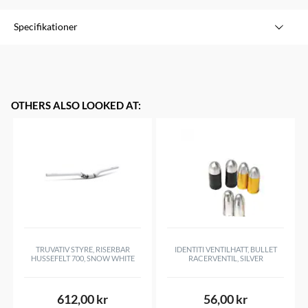
Specifikationer
Varumärke
Schwalbe
Modell
AV17
Storlek
29x1.25-1.8 (28/47-622/635)
OTHERS ALSO LOOKED AT
:
Hjulstorlek
29"
Ventil
Schrader
TRUVATIV STYRE, RISERBAR
IDENTITI VENTILHATT, BULLET
HUSSEFELT 700, SNOW WHITE
RACERVENTIL, SILVER
612,00 kr
56,00 kr