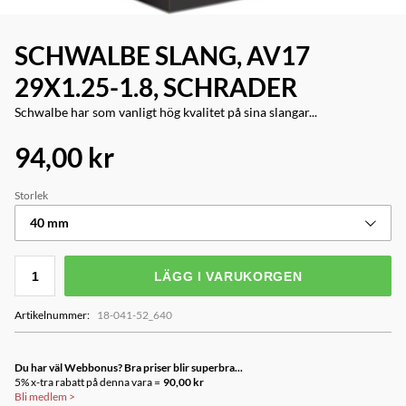
SCHWALBE SLANG, AV17
29X1.25-1.8, SCHRADER
Schwalbe har som vanligt hög kvalitet på sina slangar...
94,00 kr
Storlek
40 mm
LÄGG I VARUKORGEN
Artikelnummer
:
18-041-52_640
Du har väl Webbonus? Bra priser blir superbra...
5% x-tra rabatt på denna vara =
90,00 kr
Bli medlem
>