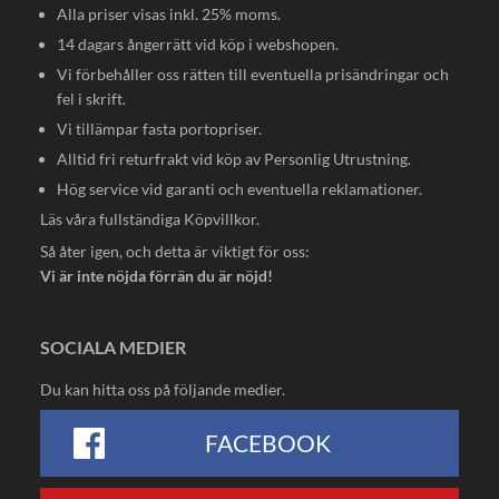
Alla priser visas inkl. 25% moms.
14 dagars ångerrätt vid köp i webshopen.
Vi förbehåller oss rätten till eventuella prisändringar och
fel i skrift.
Vi tillämpar fasta portopriser.
Alltid fri returfrakt vid köp av Personlig Utrustning.
Hög service vid garanti och eventuella reklamationer.
Läs våra fullständiga
Köpvillkor
.
Så åter igen, och detta är viktigt för oss:
Vi är inte nöjda förrän du är nöjd!
SOCIALA MEDIER
Du kan hitta oss på följande medier.
FACEBOOK