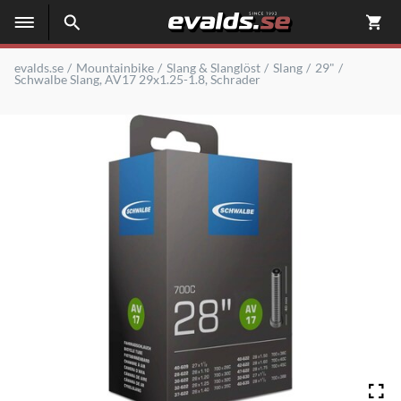
evalds.se
Mountainbike
Slang & Slanglöst
Slang
29"
Schwalbe Slang, AV17 29x1.25-1.8, Schrader