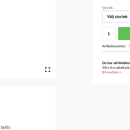
Storlek
Välj storlek
Artikelnummer
:
Du har väl Webbonu
5% x-tra rabatt på
Bli medlem
>
m bolts