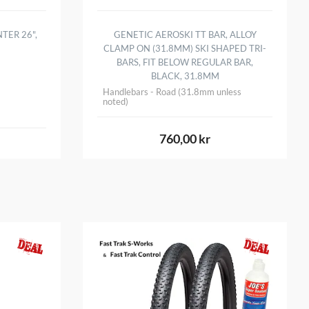
TER 26",
GENETIC AEROSKI TT BAR, ALLOY
CLAMP ON (31.8MM) SKI SHAPED TRI-
BARS, FIT BELOW REGULAR BAR,
BLACK, 31.8MM
Handlebars - Road (31.8mm unless
noted)
760,00 kr