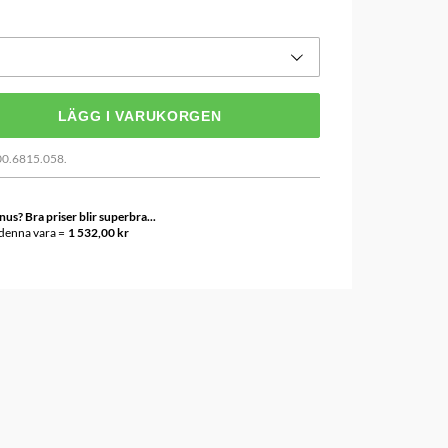
LÄGG I VARUKORGEN
00.6815.058.
s? Bra priser blir superbra...
 denna vara =
1 532,00 kr