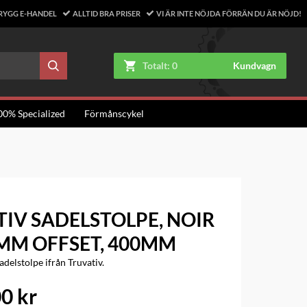
RYGG E-HANDEL
ALLTID BRA PRISER
VI ÄR INTE NÖJDA FÖRRÄN DU ÄR NÖJD!
Totalt:
0
Kundvagn
00% Specialized
Förmånscykel
IV SADELSTOLPE, NOIR
5MM OFFSET, 400MM
adelstolpe ifrån Truvativ.
0 kr