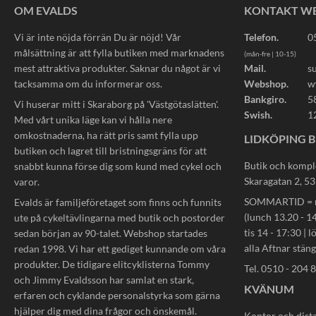
OM EVALDS
KONTAKT W
Vi är inte nöjda förrän Du är nöjd! Vår
Telefon.
0
målsättning är att fylla butiken med marknadens
(mån-fre | 10-15)
mest attraktiva produkter. Saknar du något är vi
Mail.
s
tacksamma om du informerar oss.
Webshop.
w
Bankgiro.
5
Vi huserar mitt i Skaraborg på 'Västgötaslätten'.
Swish.
1
Med vårt unika läge kan vi hålla nere
omkostnaderna, ha rätt pris samt fylla upp
LIDKÖPING B
butiken och lagret till bristningsgräns för att
Butik och kompl
snabbt kunna förse dig som kund med cykel och
Skaragatan 2, 5
varor.
SOMMARTID = må
Evalds är familjeföretaget som finns och funnits
(lunch 13.20 - 14
ute på cykeltävlingarna med butik och postorder
tis 14 - 17:30 | l
sedan början av 90-talet. Webshop startades
alla Aftnar stän
redan 1998. Vi har ett gediget kunnande om våra
produkter. De tidigare elitcyklisterna Tommy
Tel. 0510 - 204 
och Jimmy Evaldsson har samlat en stark,
KVÄNUM
erfaren och cyklande personalstyrka som gärna
hjälper dig med dina frågor och önskemål.
Kontor och dist