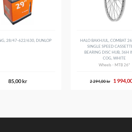
NG, 28/47-622/630, DUNLOP
HALO BAKHJUL, COMBAT 26 
SINGLE SPEED CASSETT
BEARING DISC HUB, 36H 
COG, WHITE
Wheels - MTB 26"
1 994,00
85,00 kr
2 294,00 kr