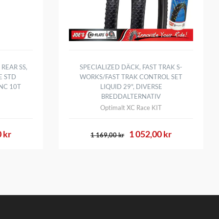
REAR SS,
SPECIALIZED DÄCK, FAST TRAK S-
E STD
WORKS/FAST TRAK CONTROL SET
INC 10T
LIQUID 29", DIVERSE
BREDDALTERNATIV
Optimalt XC Race KIT
 kr
1 052,00 kr
1 169,00 kr