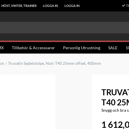
T
HÖST, VINTER, TRAINER
LOGGA IN
LOGGA IN
MX
Tillbehör & Accessoarer
Personlig Utrustning
SALE
1
on
Truvativ Sadelstolpe, Noir T40 25mm offset, 400mm
TRUVAT
T40 2
Snygg och bra s
1 612,0