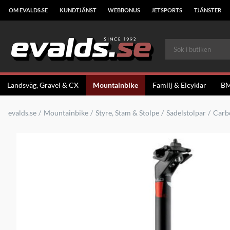
OM EVALDS.SE
KUNDTJÄNST
WEBBONUS
JETSPORTS
TJÄNSTER
Landsväg, Gravel & CX
Mountainbike
Familj & Elcyklar
B
evalds.se
Mountainbike
Styre, Stam & Stolpe
Sadelstolpar
Carb