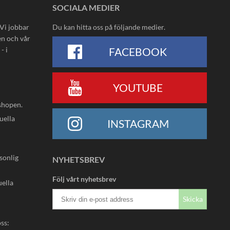
SOCIALA MEDIER
 Vi jobbar
Du kan hitta oss på följande medier.
en och vår
- i
FACEBOOK
YOUTUBE
shopen.
uella
INSTAGRAM
rsonlig
NYHETSBREV
Följ vårt nyhetsbrev
uella
Skicka
oss: