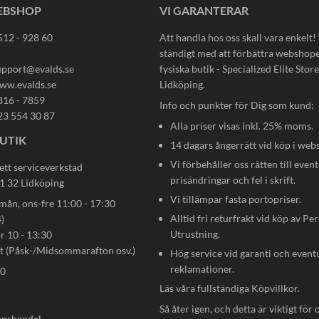
EBSHOP
VI GARANTERAR
512 - 928 60
Att handla hos oss skall vara enkelt!
ständigt med att förbättra webshop
upport@evalds.se
fysiska butik - Specialized Elite Store 
ww.evalds.se
Lidköping.
816 - 7859
Info och punkter för Dig som kund:
23 554 30 87
Alla priser visas inkl. 25% moms.
UTIK
14 dagars ångerrätt vid köp i web
Vi förbehåller oss rätten till event
ett serviceverkstad
prisändringar och fel i skrift.
31 32 Lidköping
Vi tillämpar fasta portopriser.
n, ons-fre 11:00 - 17:30
Alltid fri returfrakt vid köp av Pe
)
Utrustning.
ör 10 - 13:30
gt (Påsk-/Midsommarafton osv.)
Hög service vid garanti och event
reklamationer.
80
Läs våra fullständiga
Köpvillkor
.
Så åter igen, och detta är viktigt för 
anshandel