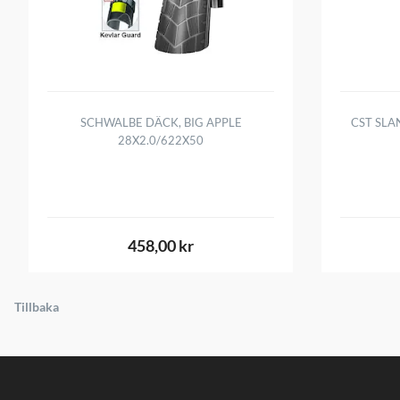
SCHWALBE DÄCK, BIG APPLE
CST SLA
28X2.0/622X50
458,00 kr
Tillbaka