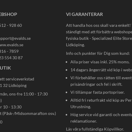
EBSHOP
VI GARANTERAR
512 - 928 60
Att handla hos oss skall vara enkelt!
ständigt med att förbättra webshop
upport@evalds.se
fysiska butik - Specialized Elite Store 
ww.evalds.se
Lidköping.
816 - 7859
Info och punkter för Dig som kund:
23 554 30 87
Alla priser visas inkl. 25% moms.
UTIK
14 dagars ångerrätt vid köp i web
Vi förbehåller oss rätten till event
ett serviceverkstad
prisändringar och fel i skrift.
31 32 Lidköping
Vi tillämpar fasta portopriser.
n, ons-fre 11:00 - 17:30
Alltid fri returfrakt vid köp av Pe
)
Utrustning.
ör 10 - 13:30
gt (Påsk-/Midsommarafton osv.)
Hög service vid garanti och event
reklamationer.
80
Läs våra fullständiga
Köpvillkor
.