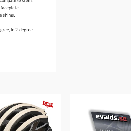
compatible stem.
 faceplate.
e shims.
gree, in 2-degree