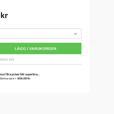
 kr
LÄGG I VARUKORGEN
20015-103
s? Bra priser blir superbra...
 denna vara =
606,00 kr