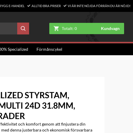
RYGG E-HANDEL
ALLTID BRA PRISER
VI ÄR INTE NÖJDA FÖRRÄN DU ÄR NÖJD!
Totalt:
0
Kundvagn
00% Specialized
Förmånscykel
LIZED STYRSTAM,
ULTI 24D 31.8MM,
GRADER
fektivitet och komfort genom att finjustera din
l med denna justerbara och ekonomisk försvarbara