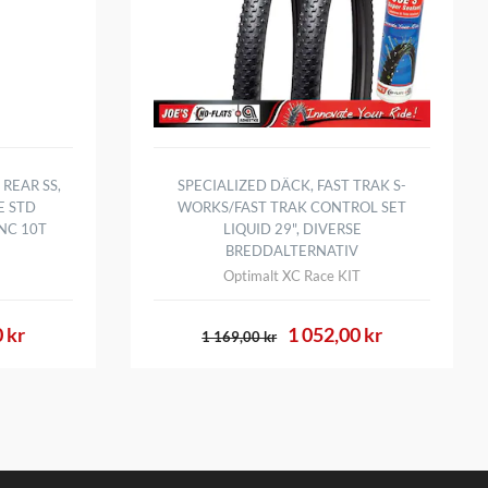
REAR SS,
SPECIALIZED DÄCK, FAST TRAK S-
E STD
WORKS/FAST TRAK CONTROL SET
INC 10T
LIQUID 29", DIVERSE
BREDDALTERNATIV
Optimalt XC Race KIT
 kr
1 052,00 kr
1 169,00 kr