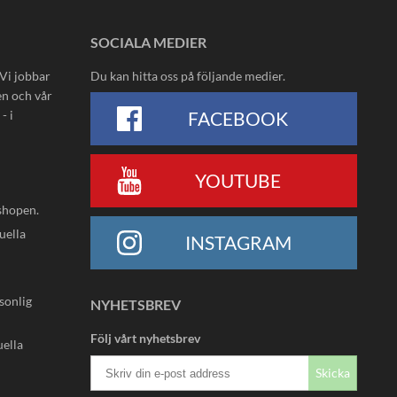
SOCIALA MEDIER
 Vi jobbar
Du kan hitta oss på följande medier.
en och vår
- i
FACEBOOK
YOUTUBE
shopen.
uella
INSTAGRAM
rsonlig
NYHETSBREV
Följ vårt nyhetsbrev
uella
Skicka