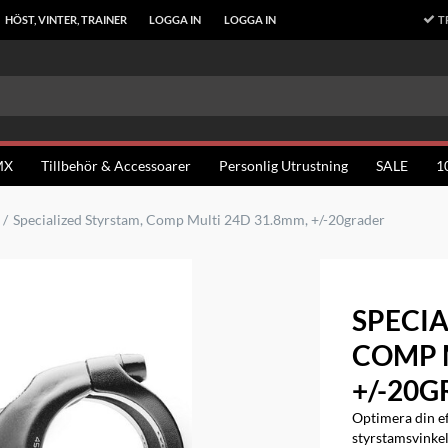
T
HÖST, VINTER, TRAINER
LOGGA IN
LOGGA IN
MX
Tillbehör & Accessoarer
Personlig Utrustning
SALE
1
Specialized Styrstam, Comp Multi 24D 31.8mm, +/-20grader
SPECIA
COMP M
+/-20
Optimera din ef
styrstamsvinke