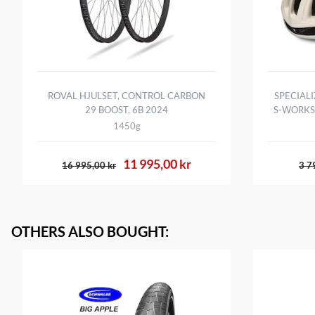
ROVAL HJULSET, CONTROL CARBON
SPECIALI
29 BOOST, 6B 2024
S-WORKS
1450g
11 995,00 kr
16 995,00 kr
3 7
OTHERS ALSO BOUGHT
: