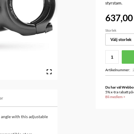
styrstam.
637,00
Storlek
Välj storlek
Artikelnummer
:
Du har väl Webbonu
5% x-tra rabatt på
Bli medlem
>
er
angle with this adjustable