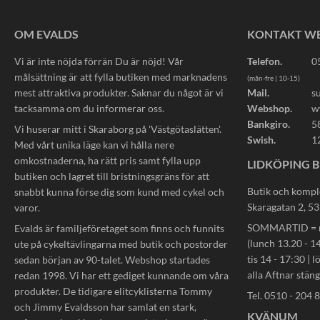
OM EVALDS
KONTAKT W
Vi är inte nöjda förrän Du är nöjd! Vår
Telefon.
0
målsättning är att fylla butiken med marknadens
(mån-fre | 10-15)
mest attraktiva produkter. Saknar du något är vi
Mail.
s
tacksamma om du informerar oss.
Webshop.
w
Bankgiro.
5
Vi huserar mitt i Skaraborg på 'Västgötaslätten'.
Swish.
1
Med vårt unika läge kan vi hålla nere
omkostnaderna, ha rätt pris samt fylla upp
LIDKÖPING B
butiken och lagret till bristningsgräns för att
Butik och kompl
snabbt kunna förse dig som kund med cykel och
Skaragatan 2, 5
varor.
SOMMARTID = må
Evalds är familjeföretaget som finns och funnits
(lunch 13.20 - 14
ute på cykeltävlingarna med butik och postorder
tis 14 - 17:30 | l
sedan början av 90-talet. Webshop startades
alla Aftnar stän
redan 1998. Vi har ett gediget kunnande om våra
produkter. De tidigare elitcyklisterna Tommy
Tel. 0510 - 204 
och Jimmy Evaldsson har samlat en stark,
KVÄNUM