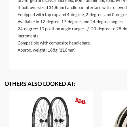
3D-forged and CNC-machined, 6061 aluminum, road/MTB-
4-bolt oversized 31.8mm handlebar interface with relieved
Equipped with top cap and 4-degree, 2-degree, and 0-degre
Available in 12-degree, 17-degree, and 24-degree angles.
24-degree: 10 position angle range: +/- 20-degree to 28-de
increments.
Compatible with composite handlebars.
Approx. weight: 188g (110mm)
OTHERS ALSO LOOKED AT
: