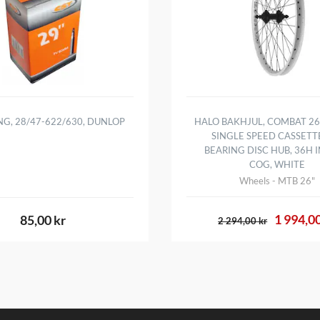
NG, 28/47-622/630, DUNLOP
HALO BAKHJUL, COMBAT 26 
SINGLE SPEED CASSETT
BEARING DISC HUB, 36H 
COG, WHITE
Wheels - MTB 26"
1 994,00
85,00 kr
2 294,00 kr