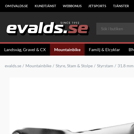
OM EVALDS.SE
KUNDTJÄNST
WEBBONUS
JETSPORTS
TJÄNSTER
Landsväg, Gravel & CX
Mountainbike
Familj & Elcyklar
B
evalds.se
Mountainbike
Styre, Stam & Stolpe
Styrstam
31.8 mm