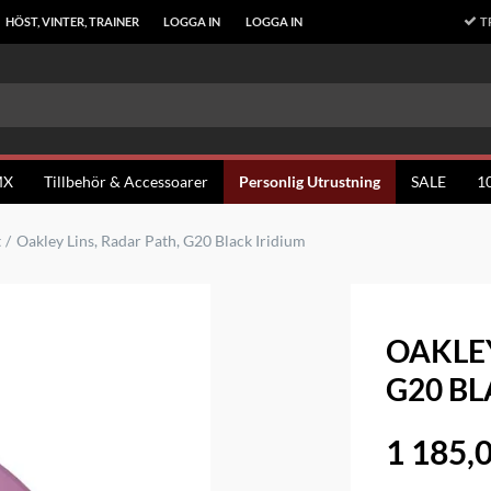
T
HÖST, VINTER, TRAINER
LOGGA IN
LOGGA IN
MX
Tillbehör & Accessoarer
Personlig Utrustning
SALE
1
t
Oakley Lins, Radar Path, G20 Black Iridium
OAKLEY
G20 BL
1 185,0