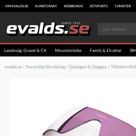
OM EVALDS.SE
KUNDTJÄNST
WEBBONUS
JETSPORTS
TJÄNSTER
Landsväg, Gravel & CX
Mountainbike
Familj & Elcyklar
B
evalds.se
Personlig Utrustning
Glasögon & Goggles
Tillbehör/All