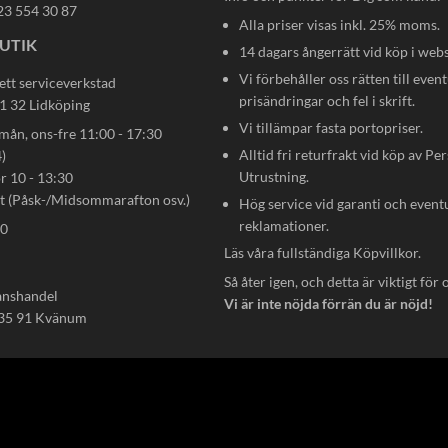
23 554 30 87
Alla priser visas inkl. 25% moms.
UTIK
14 dagars ångerrätt vid köp i web
Vi förbehåller oss rätten till event
ett serviceverkstad
prisändringar och fel i skrift.
31 32 Lidköping
Vi tillämpar fasta portopriser.
n, ons-fre 11:00 - 17:30
Alltid fri returfrakt vid köp av Pe
)
Utrustning.
ör 10 - 13:30
gt (Påsk-/Midsommarafton osv.)
Hög service vid garanti och event
reklamationer.
80
Läs våra fullständiga
Köpvillkor
.
Så åter igen, och detta är viktigt för 
anshandel
Vi är inte nöjda förrän du är nöjd!
535 91 Kvänum