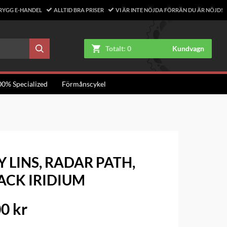
RYGG E-HANDEL
ALLTID BRA PRISER
VI ÄR INTE NÖJDA FÖRRÄN DU ÄR NÖJD!
Totalt:
0
Kundvagn
00% Specialized
Förmånscykel
 LINS, RADAR PATH,
ACK IRIDIUM
0 kr