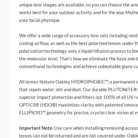
unique lens shapes are available, so you can choose the am
works best for your outdoor activity, and for the way Moth
your facial physique.
We offer a wide range of accessory lens sets including vent
cooling airflow, as well as the best polarized lenses under 
polarization technology uses a liquid infusion process to bon
the molecular level. That’s how we eliminate the haze and d
conventional technologies and achieve unbeatable glare-c
All lenses feature Oakley
HYDROPHOBIC
™, a permanent 
that repels water, oils and dust. Our durable
PLUTONITE
® 
superior impact protection and filters out 100% of all UV r
OPTICS
® (HDO®) maximizes clarity with patented innovat
ELLIPSOID
™ geometry for precise, crystal clear vision at e
Important Note:
Use care when installing/removing access
lenses can not be returned and are not covered under Oakle