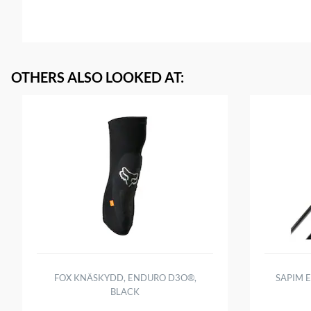
OTHERS ALSO LOOKED AT
:
FOX KNÄSKYDD, ENDURO D3O®,
SAPIM E
BLACK