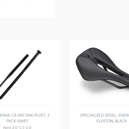
KRAR, CX-RAY RAK/PLATT, 3
SPECIALIZED SADEL, PHE
PACK SVART
ELASTON, BLACK
Aero 2.0-1.5-2.0