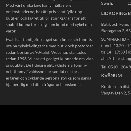
Swish.
1
Med vårt unika läge kan vi hålla nere
omkostnaderna, ha rätt pris samt fylla upp
LIDKÖPING B
butiken och lagret till bristningsgräns för att
Butik och kompl
snabbt kunna förse dig som kund med cykel och
Skaragatan 2, 5
varor.
SOMMARTID = må
Evalds är familjeföretaget som finns och funnits
(lunch 13.20 - 14
ute på cykeltävlingarna med butik och postorder
tis 14 - 17:30 | l
sedan början av 90-talet. Webshop startades
alla Aftnar stän
redan 1998. Vi har ett gediget kunnande om våra
produkter. De tidigare elitcyklisterna Tommy
Tel. 0510 - 204 
och Jimmy Evaldsson har samlat en stark,
KVÄNUM
erfaren och cyklande personalstyrka som gärna
hjälper dig med dina frågor och önskemål.
Kontor och dist
Vångavägen 2, 