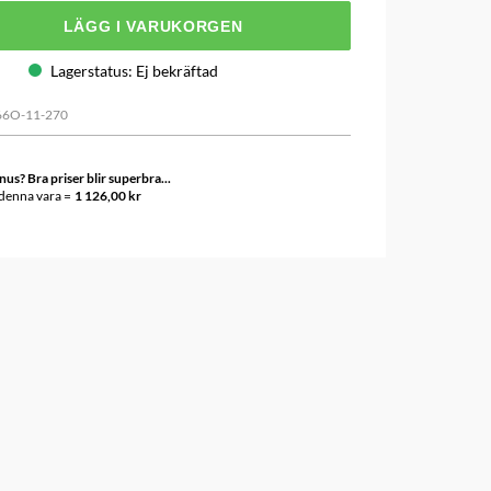
LÄGG I VARUKORGEN
Lagerstatus
:
Ej bekräftad
66O-11-270
s? Bra priser blir superbra...
 denna vara =
1 126,00 kr