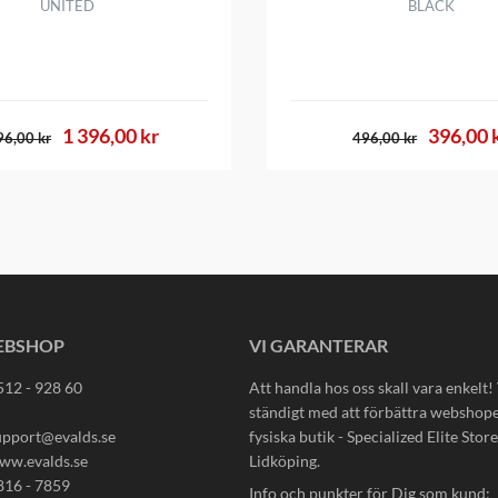
UNITED
BLACK
1 396,00 kr
396,00 
96,00 kr
496,00 kr
EBSHOP
VI GARANTERAR
512 - 928 60
Att handla hos oss skall vara enkelt!
ständigt med att förbättra webshop
upport@evalds.se
fysiska butik - Specialized Elite Store 
ww.evalds.se
Lidköping.
816 - 7859
Info och punkter för Dig som kund: