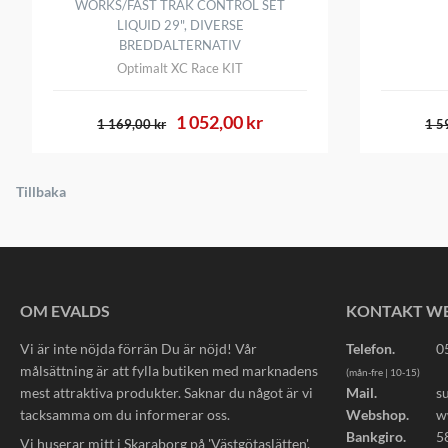
WORKS/FAST TRAK CONTROL SET
LIQUID 29", DIVERSE
BREDDALTERNATIV
Optimalt XC Race KIT
1 052,00 kr
1 169,00 kr
1 5
Tillbaka
OM EVALDS
KONTAKT W
Vi är inte nöjda förrän Du är nöjd! Vår
Telefon.
0
målsättning är att fylla butiken med marknadens
(mån-fre | 10-15)
mest attraktiva produkter. Saknar du något är vi
Mail.
s
tacksamma om du informerar oss.
Webshop.
w
Bankgiro.
5
Vi huserar mitt i Skaraborg på 'Västgötaslätten'.