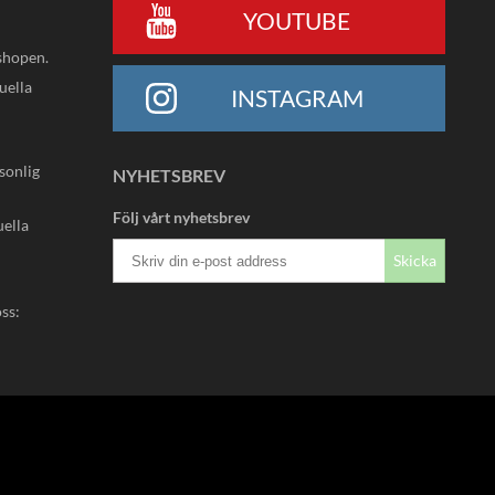
YOUTUBE
shopen.
uella
INSTAGRAM
rsonlig
NYHETSBREV
Följ vårt nyhetsbrev
uella
Skicka
oss: