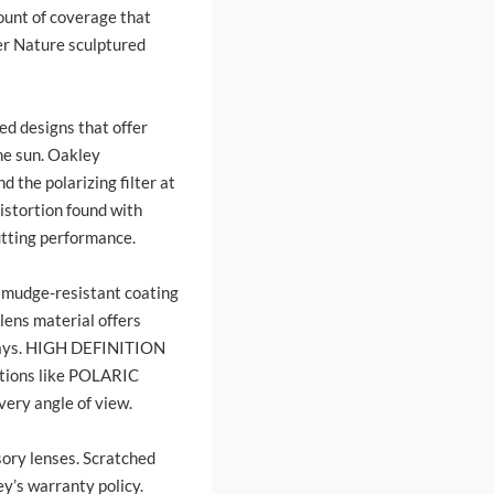
ount of coverage that
er Nature sculptured
ed designs that offer
the sun. Oakley
d the polarizing filter at
istortion found with
utting performance.
smudge-resistant coating
lens material offers
ays.
HIGH DEFINITION
ions like
POLARIC
very angle of view.
ory lenses. Scratched
y’s warranty policy.