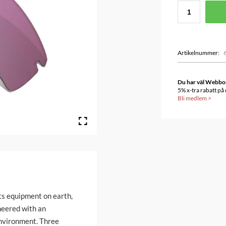
Artikelnummer
:
Du har väl Webbonu
5% x-tra rabatt på
Bli medlem
>
ts equipment on earth,
neered with an
environment. Three