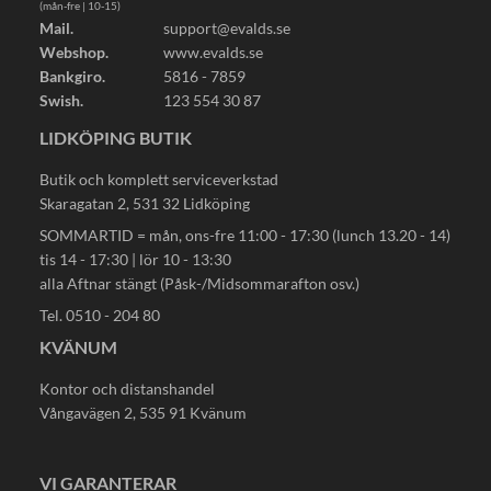
(mån-fre | 10-15)
Mail.
support@evalds.se
Webshop.
www.evalds.se
Bankgiro.
5816 - 7859
Swish.
123 554 30 87
LIDKÖPING BUTIK
Butik och komplett serviceverkstad
Skaragatan 2, 531 32 Lidköping
SOMMARTID = mån, ons-fre 11:00 - 17:30 (lunch 13.20 - 14)
tis 14 - 17:30 | lör 10 - 13:30
alla Aftnar stängt (Påsk-/Midsommarafton osv.)
Tel. 0510 - 204 80
KVÄNUM
Kontor och distanshandel
Vångavägen 2, 535 91 Kvänum
VI GARANTERAR