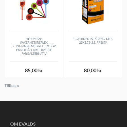
HERRMANS
CONTINENTAL SLANG, MTB
SÄKERHETSREFLEX,
29X1.75-2.5, PRESTA
STINGPINNE MED REFLEX FÖR
PAKETHÅLLARE, DIVERSE
FÄRGALTERNATIV
85,00 kr
80,00 kr
Tillbaka
OM EVALDS