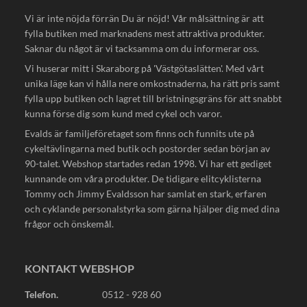
Vi är inte nöjda förrän Du är nöjd! Vår målsättning är att
fylla butiken med marknadens mest attraktiva produkter.
Saknar du något är vi tacksamma om du informerar oss.
Vi huserar mitt i Skaraborg på 'Västgötaslätten'. Med vårt
unika läge kan vi hålla nere omkostnaderna, ha rätt pris samt
fylla upp butiken och lagret till bristningsgräns för att snabbt
kunna förse dig som kund med cykel och varor.
Evalds är familjeföretaget som finns och funnits ute på
cykeltävlingarna med butik och postorder sedan början av
90-talet. Webshop startades redan 1998. Vi har ett gediget
kunnande om våra produkter. De tidigare elitcyklisterna
Tommy och Jimmy Evaldsson har samlat en stark, erfaren
och cyklande personalstyrka som gärna hjälper dig med dina
frågor och önskemål.
KONTAKT WEBSHOP
Telefon.
0512 - 928 60