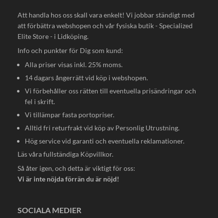
Att handla hos oss skall vara enkelt! Vi jobbar ständigt med
att förbättra webshopen och vår fysiska butik - Specialized
Elite Store - i Lidköping.
Info och punkter för Dig som kund:
Alla priser visas inkl. 25% moms.
14 dagars ångerrätt vid köp i webshopen.
Vi förbehåller oss rätten till eventuella prisändringar och
fel i skrift.
Vi tillämpar fasta portopriser.
Alltid fri returfrakt vid köp av Personlig Utrustning.
Hög service vid garanti och eventuella reklamationer.
Läs våra fullständiga
Köpvillkor
.
Så åter igen, och detta är viktigt för oss:
Vi är inte nöjda förrän du är nöjd!
SOCIALA MEDIER