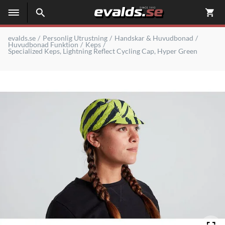
evalds.se
Personlig Utrustning
Handskar & Huvudbonad
Huvudbonad Funktion
Keps
Specialized Keps, Lightning Reflect Cycling Cap, Hyper Green