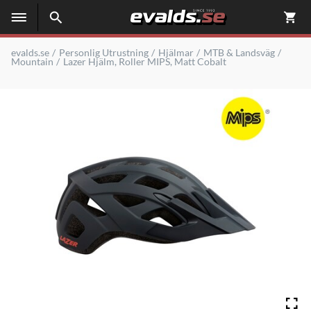
evalds.se
Personlig Utrustning
Hjälmar
MTB & Landsväg
Mountain
Lazer Hjälm, Roller MIPS, Matt Cobalt