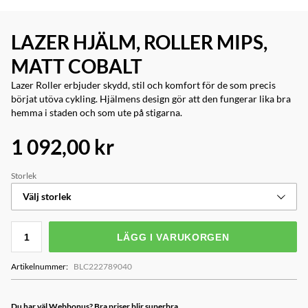
LAZER HJÄLM, ROLLER MIPS,
MATT COBALT
Lazer Roller erbjuder skydd, stil och komfort för de som precis
börjat utöva cykling. Hjälmens design gör att den fungerar lika bra
hemma i staden och som ute på stigarna.
1 092,00 kr
Storlek
Välj storlek
LÄGG I VARUKORGEN
Artikelnummer
:
BLC222789040
Du har väl Webbonus? Bra priser blir superbra...