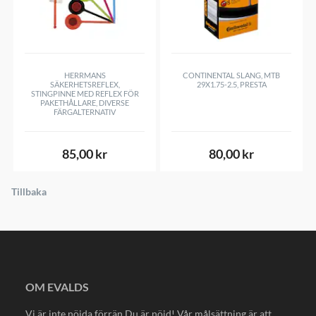
HERRMANS
CONTINENTAL SLANG, MTB
SÄKERHETSREFLEX,
29X1.75-2.5, PRESTA
STINGPINNE MED REFLEX FÖR
PAKETHÅLLARE, DIVERSE
FÄRGALTERNATIV
85,00 kr
80,00 kr
Tillbaka
OM EVALDS
Vi är inte nöjda förrän Du är nöjd! Vår målsättning är att