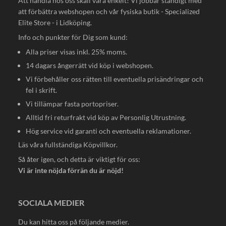
Att handla hos oss skall vara enkelt! Vi jobbar ständigt med
att förbättra webshopen och vår fysiska butik - Specialized
Elite Store - i Lidköping.
Info och punkter för Dig som kund:
Alla priser visas inkl. 25% moms.
14 dagars ångerrätt vid köp i webshopen.
Vi förbehåller oss rätten till eventuella prisändringar och
fel i skrift.
Vi tillämpar fasta portopriser.
Alltid fri returfrakt vid köp av Personlig Utrustning.
Hög service vid garanti och eventuella reklamationer.
Läs våra fullständiga
Köpvillkor
.
Så åter igen, och detta är viktigt för oss:
Vi är inte nöjda förrän du är nöjd!
SOCIALA MEDIER
Du kan hitta oss på följande medier.