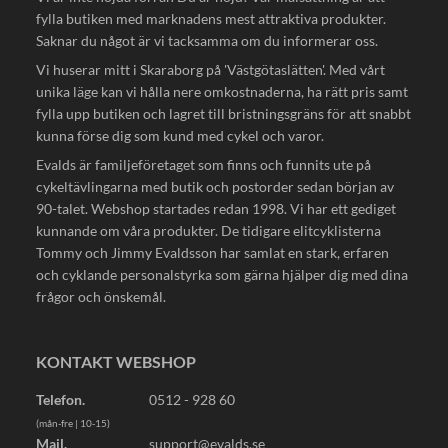
fylla butiken med marknadens mest attraktiva produkter.
Saknar du något är vi tacksamma om du informerar oss.
Vi huserar mitt i Skaraborg på 'Västgötaslätten'. Med vårt
unika läge kan vi hålla nere omkostnaderna, ha rätt pris samt
fylla upp butiken och lagret till bristningsgräns för att snabbt
kunna förse dig som kund med cykel och varor.
Evalds är familjeföretaget som finns och funnits ute på
cykeltävlingarna med butik och postorder sedan början av
90-talet. Webshop startades redan 1998. Vi har ett gediget
kunnande om våra produkter. De tidigare elitcyklisterna
Tommy och Jimmy Evaldsson har samlat en stark, erfaren
och cyklande personalstyrka som gärna hjälper dig med dina
frågor och önskemål.
KONTAKT WEBSHOP
Telefon.
0512 - 928 60
(mån-fre | 10-15)
Mail.
support@evalds.se