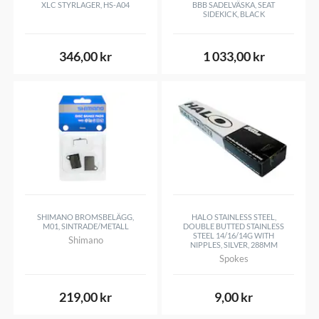
XLC STYRLAGER, HS-A04
BBB SADELVÄSKA, SEAT
Ventilation
28
SIDEKICK, BLACK
Justering
TS+ Turnfit System
346,00 kr
1 033,00 kr
Vikt
ca 230 g (S)
Certifiering
CE - CPSC - AS
SHIMANO BROMSBELÄGG,
HALO STAINLESS STEEL,
M01, SINTRADE/METALL
DOUBLE BUTTED STAINLESS
STEEL 14/16/14G WITH
Shimano
NIPPLES, SILVER, 288MM
Spokes
219,00 kr
9,00 kr