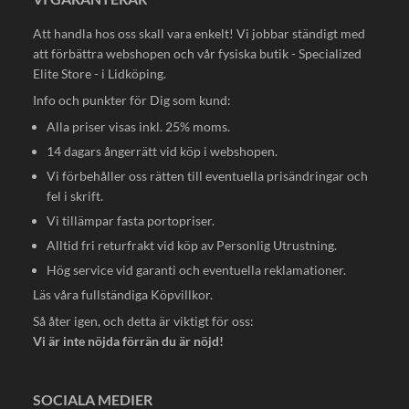
Att handla hos oss skall vara enkelt! Vi jobbar ständigt med
att förbättra webshopen och vår fysiska butik - Specialized
Elite Store - i Lidköping.
Info och punkter för Dig som kund:
Alla priser visas inkl. 25% moms.
14 dagars ångerrätt vid köp i webshopen.
Vi förbehåller oss rätten till eventuella prisändringar och
fel i skrift.
Vi tillämpar fasta portopriser.
Alltid fri returfrakt vid köp av Personlig Utrustning.
Hög service vid garanti och eventuella reklamationer.
Läs våra fullständiga
Köpvillkor
.
Så åter igen, och detta är viktigt för oss:
Vi är inte nöjda förrän du är nöjd!
SOCIALA MEDIER