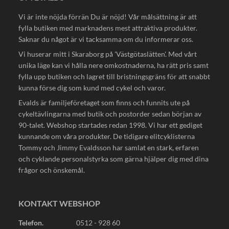
Vi är inte nöjda förrän Du är nöjd! Vår målsättning är att
fylla butiken med marknadens mest attraktiva produkter.
Saknar du något är vi tacksamma om du informerar oss.
Vi huserar mitt i Skaraborg på 'Västgötaslätten'. Med vårt
unika läge kan vi hålla nere omkostnaderna, ha rätt pris samt
fylla upp butiken och lagret till bristningsgräns för att snabbt
kunna förse dig som kund med cykel och varor.
Evalds är familjeföretaget som finns och funnits ute på
cykeltävlingarna med butik och postorder sedan början av
90-talet. Webshop startades redan 1998. Vi har ett gediget
kunnande om våra produkter. De tidigare elitcyklisterna
Tommy och Jimmy Evaldsson har samlat en stark, erfaren
och cyklande personalstyrka som gärna hjälper dig med dina
frågor och önskemål.
KONTAKT WEBSHOP
Telefon.
0512 - 928 60