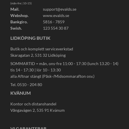
(mån-fre | 10-15)
Mail.
support@evalds.se
Webshop.
www.evalds.se
Bankgiro.
5816 - 7859
Swish.
123 554 30 87
LIDKÖPING BUTIK
Butik och komplett serviceverkstad
Skaragatan 2, 531 32 Lidköping
SOMMARTID = mån, ons-fre 11:00 - 17:30 (lunch 13.20 - 14)
tis 14 - 17:30 | lör 10 - 13:30
alla Aftnar stängt (Påsk-/Midsommarafton osv.)
Tel. 0510 - 204 80
KVÄNUM
Kontor och distanshandel
Vångavägen 2, 535 91 Kvänum
VI GARANTERAR