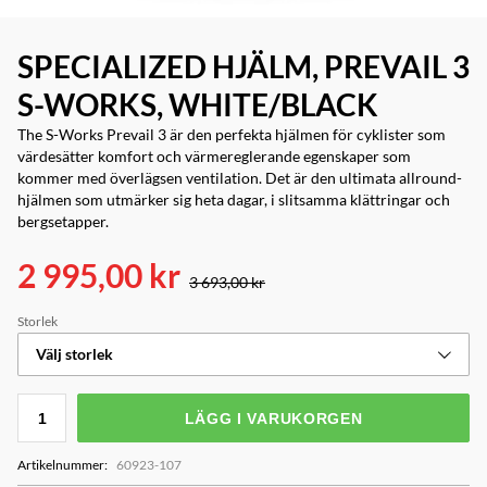
SPECIALIZED HJÄLM, PREVAIL 3
S-WORKS, WHITE/BLACK
The S-Works Prevail 3 är den perfekta hjälmen för cyklister som
värdesätter komfort och värmereglerande egenskaper som
kommer med överlägsen ventilation. Det är den ultimata allround-
hjälmen som utmärker sig heta dagar, i slitsamma klättringar och
bergsetapper.
2 995,00 kr
3 693,00 kr
Storlek
Välj storlek
LÄGG I VARUKORGEN
Artikelnummer
:
60923-107