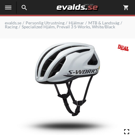
evalds.se
Personlig Utrustning
Hjälmar
MTB & Landsväg
Racing
Specialized Hjälm, Prevail 3 S-Works, White/Black