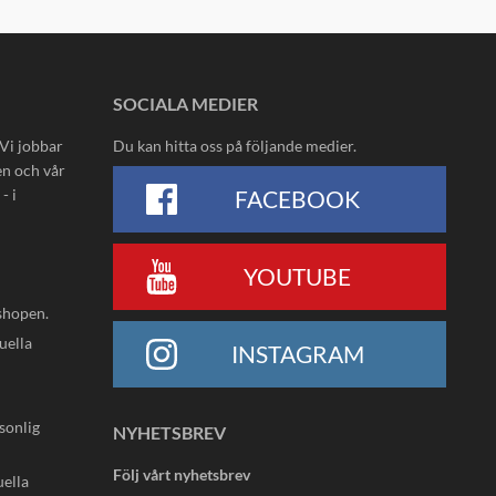
SOCIALA MEDIER
 Vi jobbar
Du kan hitta oss på följande medier.
en och vår
- i
FACEBOOK
YOUTUBE
shopen.
uella
INSTAGRAM
rsonlig
NYHETSBREV
Följ vårt nyhetsbrev
uella