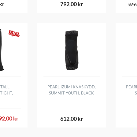
kr
792,00 kr
879,
TÄLL,
PEARL IZUMI KNÄSKYDD,
PEAR
TIGHT,
SUMMIT YOUTH, BLACK
92,00 kr
612,00 kr