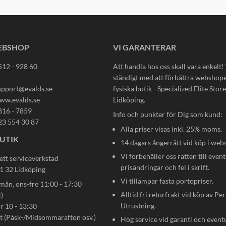
EBSHOP
VI GARANTERAR
512 - 928 60
Att handla hos oss skall vara enkelt!
ständigt med att förbättra webshop
upport@evalds.se
fysiska butik - Specialized Elite Store 
ww.evalds.se
Lidköping.
816 - 7859
Info och punkter för Dig som kund:
23 554 30 87
Alla priser visas inkl. 25% moms.
UTIK
14 dagars ångerrätt vid köp i web
Vi förbehåller oss rätten till event
ett serviceverkstad
prisändringar och fel i skrift.
31 32 Lidköping
Vi tillämpar fasta portopriser.
n, ons-fre 11:00 - 17:30
Alltid fri returfrakt vid köp av Pe
)
Utrustning.
ör 10 - 13:30
gt (Påsk-/Midsommarafton osv.)
Hög service vid garanti och event