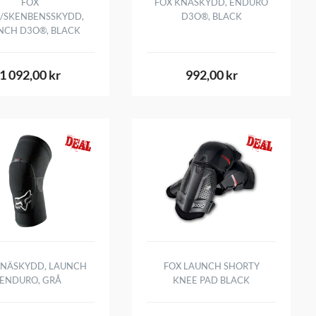
FOX
FOX KNÄSKYDD, ENDURO
/SKENBENSSKYDD,
D3O®, BLACK
NCH D3O®, BLACK
1 092,00 kr
992,00 kr
KNÄSKYDD, LAUNCH
FOX LAUNCH SHORTY
ENDURO, GRÅ
KNEE PAD BLACK