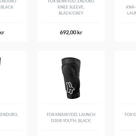
 ENDURO
FOX BENKYDD, ENDURO
 BLACK
KNEE SLEEVE,
KNÄ-
BLACK/GREY
LAU
kr
692,00 kr
 ENDURO,
FOX KNÄSKYDD, LAUNCH
FOX 
D30® YOUTH, BLACK