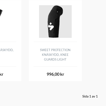
NÄSKYDD,
SWEET PROTECTION
KNÄSKYDD, KNEE
GUARDS LIGHT
kr
996,00 kr
Sida 1 av 1