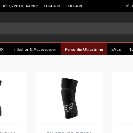
T
HÖST, VINTER, TRAINER
LOGGA IN
LOGGA IN
MX
Tillbehör & Accessoarer
Personlig Utrustning
SALE
1