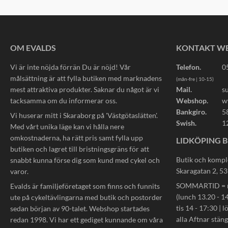
OM EVALDS
KONTAKT W
Vi är inte nöjda förrän Du är nöjd! Vår
Telefon.
0
målsättning är att fylla butiken med marknadens
(mån-fre | 10-15)
mest attraktiva produkter. Saknar du något är vi
Mail.
s
tacksamma om du informerar oss.
Webshop.
w
Bankgiro.
5
Vi huserar mitt i Skaraborg på 'Västgötaslätten'.
Swish.
1
Med vårt unika läge kan vi hålla nere
omkostnaderna, ha rätt pris samt fylla upp
LIDKÖPING B
butiken och lagret till bristningsgräns för att
Butik och kompl
snabbt kunna förse dig som kund med cykel och
Skaragatan 2, 5
varor.
SOMMARTID = må
Evalds är familjeföretaget som finns och funnits
(lunch 13.20 - 14
ute på cykeltävlingarna med butik och postorder
tis 14 - 17:30 | l
sedan början av 90-talet. Webshop startades
alla Aftnar stän
redan 1998. Vi har ett gediget kunnande om våra