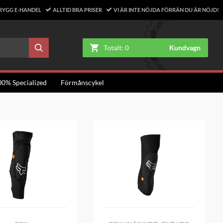
RYGG E-HANDEL
ALLTID BRA PRISER
VI ÄR INTE NÖJDA FÖRRÄN DU ÄR NÖJD!
Totalt:
0
Kundvagn
00% Specialized
Förmånscykel