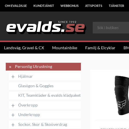
OM EVALDS.SE
KUNDTJÄNST
WEBBONUS
JETSPORTS
TJÄNSTER
Landsväg, Gravel & CX
Mountainbike
Familj & Elcyklar
B
+
Personlig Utrustning
+
Hjälmar
Glasögon & Goggles
KIT, Teamkläder & evalds klädpaket
+
Överkropp
+
Underkropp
+
Sockor, Skor & Skoöverdrag