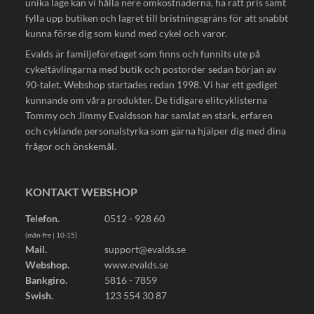
unika läge kan vi hålla nere omkostnaderna, ha rätt pris samt
fylla upp butiken och lagret till bristningsgräns för att snabbt
kunna förse dig som kund med cykel och varor.
Evalds är familjeföretaget som finns och funnits ute på
cykeltävlingarna med butik och postorder sedan början av
90-talet. Webshop startades redan 1998. Vi har ett gediget
kunnande om våra produkter. De tidigare elitcyklisterna
Tommy och Jimmy Evaldsson har samlat en stark, erfaren
och cyklande personalstyrka som gärna hjälper dig med dina
frågor och önskemål.
KONTAKT WEBSHOP
Telefon.
0512 - 928 60
(mån-fre | 10-15)
Mail.
support@evalds.se
Webshop.
www.evalds.se
Bankgiro.
5816 - 7859
Swish.
123 554 30 87