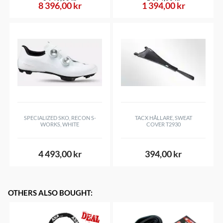
8 396,00 kr
1 394,00 kr
SPECIALIZED SKO, RECON S-
TACX HÅLLARE, SWEAT
WORKS, WHITE
COVER T2930
4 493,00 kr
394,00 kr
OTHERS ALSO BOUGHT
: