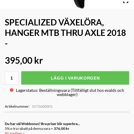
SPECIALIZED VÄXELÖRA,
HANGER MTB THRU AXLE 2018
-
395,00 kr
LÄGG I VARUKORGEN
Lagerstatus
:
Beställningsvara (Tillfälligt slut hos evalds och
webblager)
Artikelnummer
:
S172600001
Du har väl Webbonus? Bra priser blir superbra...
5% x-tra rabatt på denna vara =
376,00 kr
Bli medlem
>