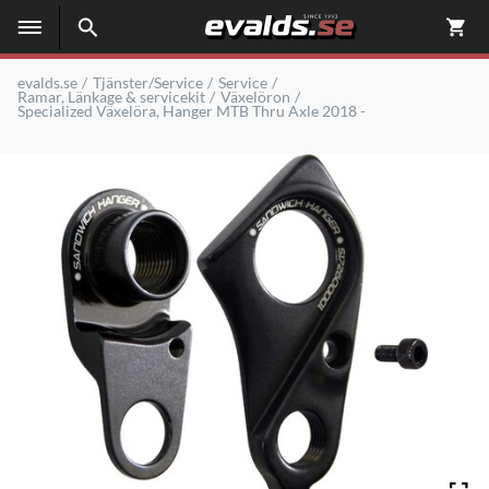
evalds.se
Tjänster/Service
Service
Ramar, Länkage & servicekit
Växelöron
Specialized Växelöra, Hanger MTB Thru Axle 2018 -