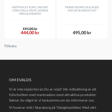
SKEPPSHULT KORG, FAVORIT
PRAXIS WORKS VEVLAGER,
UTAN STAG & FÄSTE, DIVERSE
M30 28/30 SERVICE KIT
FÄRGALTERNATIV
594,00 kr
444,00 kr
495,00 kr
Tillbaka
OM EVALDS
Vi är inte nöjda förrän Du är nöjd! Vår målsättning är att
fylla butiken med marknadens mest attraktiva produkter.
Saknar du något är vi tacksamma om du informerar oss.
Vi huserar mitt i Skaraborg på 'Västgötaslätten'. Med vårt