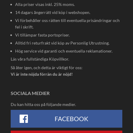
Alla priser visas inkl. 25% moms.
14 dagars ångerrätt vid köp i webshopen.
Vi förbehåller oss rätten till eventuella prisändringar och
fel i skrift.
Vi tillämpar fasta portopriser.
Alltid fri returfrakt vid köp av Personlig Utrustning.
Hög service vid garanti och eventuella reklamationer.
Läs våra fullständiga
Köpvillkor
.
Så åter igen, och detta är viktigt för oss:
Vi är inte nöjda förrän du är nöjd!
SOCIALA MEDIER
Du kan hitta oss på följande medier.
FACEBOOK