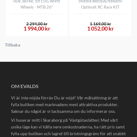
HUB, 36H INC 10T COG, WHITE
DIVERSE BREDDALTERNATIV
Wheels - MTB 26"
Optimalt XC Race KIT
2 294,00 kr
1 169,00 kr
1 994,00 kr
1 052,00 kr
Tillbaka
OM EVALDS
Vi är inte nöjda förrän Du är nöjd! Vår målsättning är att
fylla butiken med marknadens mest attraktiva produkter.
Saknar du något är vi tacksamma om du informerar oss.
Vi huserar mitt i Skaraborg på 'Västgötaslätten'. Med vårt
unika läge kan vi hålla nere omkostnaderna, ha rätt pris samt
fylla upp butiken och lagret till bristningsgräns för att snabbt