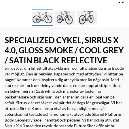
SPECIALIZED CYKEL, SIRRUS X
4.0, GLOSS SMOKE / COOL GREY
/ SATIN BLACK REFLECTIVE
Sirrus X är din biljett till att cykla mer och till platser du inte trodde
var möjligt. Den är bekväm, kapabel och med attityden "vi hittar på
något" kommer den inspirera dig att cykla mer än någonsin. Med
större, mer förtroendeingivande däck, en mer upprät sittposition,
en bekymmersfri 1x drivlina och mängder av fästen för
packethållare och skärmar - den är mer än bara en lojal vän på
asfalt. Sirrus x är ett säkert val när det är dags för grusvägar. Vi har
utrustat Sirrus X med nästa nivå av bekvämlighet med vår
vetenskapligt testade och ergonomsikt utveklade Shared Platform
Body Geometry sadel, handtag och pedaler. Vi har också utrustat
Sirrus X 4.0 med den revolutionerande Future Shock för att ta