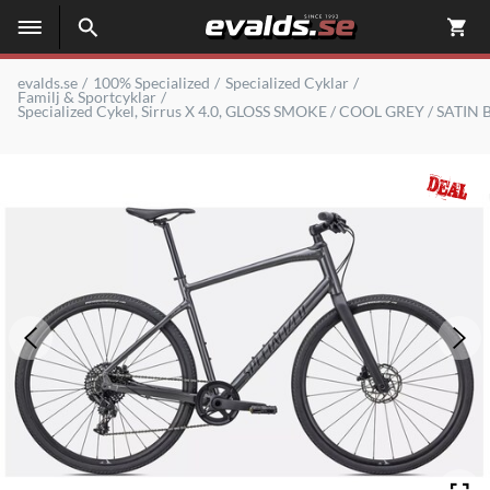
evalds.se
100% Specialized
Specialized Cyklar
Familj & Sportcyklar
Specialized Cykel, Sirrus X 4.0, GLOSS SMOKE / COOL GREY / SATI