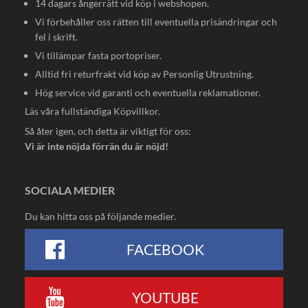
14 dagars ångerrätt vid köp i webshopen.
Vi förbehåller oss rätten till eventuella prisändringar och
fel i skrift.
Vi tillämpar fasta portopriser.
Alltid fri returfrakt vid köp av Personlig Utrustning.
Hög service vid garanti och eventuella reklamationer.
Läs våra fullständiga
Köpvillkor
.
Så åter igen, och detta är viktigt för oss:
Vi är inte nöjda förrän du är nöjd!
SOCIALA MEDIER
Du kan hitta oss på följande medier.
FACEBOOK
YOUTUBE