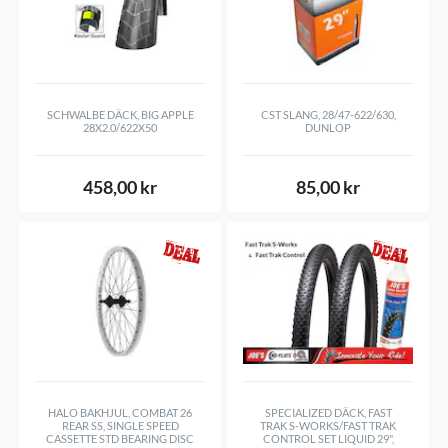
SCOTT
MTB Modell:
SPARK RC 2017-2021
SPARK RC 2022 -
SC
ALE 2023 -
SCHWALBE DÄCK, BIG APPLE
CST SLANG, 28/47-622/630,
28X2.0/622X50
DUNLOP
458,00 kr
85,00 kr
HALO BAKHJUL, COMBAT 26
SPECIALIZED DÄCK, FAST
REAR SS, SINGLE SPEED
TRAK S-WORKS/FAST TRAK
CASSETTE STD BEARING DISC
CONTROL SET LIQUID 29",