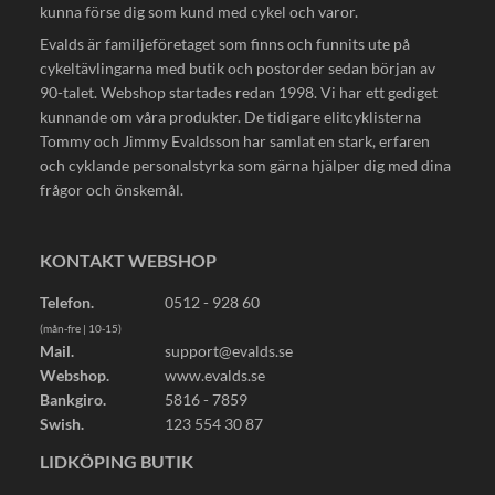
kunna förse dig som kund med cykel och varor.
Evalds är familjeföretaget som finns och funnits ute på
cykeltävlingarna med butik och postorder sedan början av
90-talet. Webshop startades redan 1998. Vi har ett gediget
kunnande om våra produkter. De tidigare elitcyklisterna
Tommy och Jimmy Evaldsson har samlat en stark, erfaren
och cyklande personalstyrka som gärna hjälper dig med dina
frågor och önskemål.
KONTAKT WEBSHOP
Telefon.
0512 - 928 60
(mån-fre | 10-15)
Mail.
support@evalds.se
Webshop.
www.evalds.se
Bankgiro.
5816 - 7859
Swish.
123 554 30 87
LIDKÖPING BUTIK