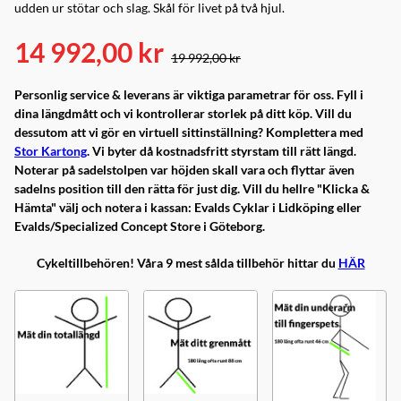
udden ur stötar och slag. Skål för livet på två hjul.
14 992,00 kr
19 992,00 kr
Personlig service & leverans är viktiga parametrar för oss. Fyll i
dina längdmått och vi kontrollerar storlek på ditt köp. Vill du
dessutom att vi gör en virtuell sittinställning? Komplettera med
Stor Kartong
. Vi byter då kostnadsfritt styrstam till rätt längd.
Noterar på sadelstolpen var höjden skall vara och flyttar även
sadelns position till den rätta för just dig. Vill du hellre "Klicka &
Hämta" välj och notera i kassan: Evalds Cyklar i Lidköping eller
Evalds/Specialized Concept Store i Göteborg.
Cykeltillbehören! Våra 9 mest sålda tillbehör hittar du
HÄR