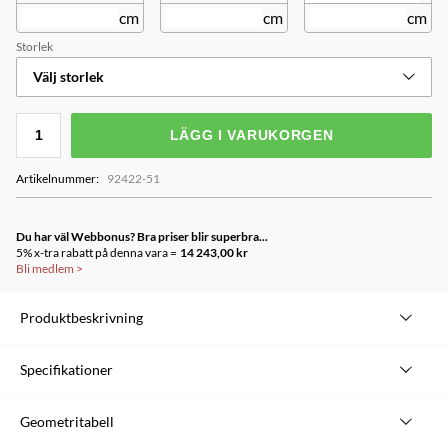
cm
cm
cm
Storlek
Välj storlek
LÄGG I VARUKORGEN
Artikelnummer
:
92422-51
Du har väl Webbonus? Bra priser blir superbra...
5% x-tra rabatt på denna vara =
14 243,00 kr
Bli medlem
>
Produktbeskrivning
Future Shock 1.5 leverear 20mm dämpning för maximal
Specifikationer
komfort och kontroll över ojämnt underlag.
Med en kolfibergaffel och en A1 SL aluminiumram levererars
Varumärke
Specialized
Geometritabell
ett bygge som är 0,8 kg lättare än 3.0 modellen - ingen tung
Modellserie
Sirrus X