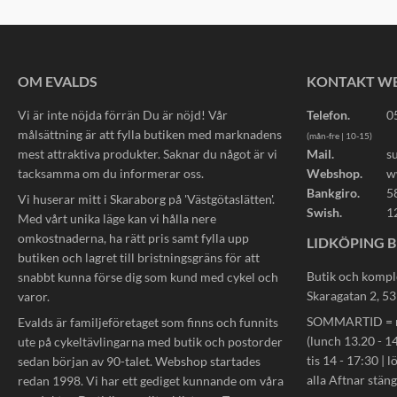
OM EVALDS
KONTAKT W
Vi är inte nöjda förrän Du är nöjd! Vår
Telefon.
0
målsättning är att fylla butiken med marknadens
(mån-fre | 10-15)
mest attraktiva produkter. Saknar du något är vi
Mail.
s
tacksamma om du informerar oss.
Webshop.
w
Bankgiro.
5
Vi huserar mitt i Skaraborg på 'Västgötaslätten'.
Swish.
1
Med vårt unika läge kan vi hålla nere
omkostnaderna, ha rätt pris samt fylla upp
LIDKÖPING B
butiken och lagret till bristningsgräns för att
Butik och kompl
snabbt kunna förse dig som kund med cykel och
Skaragatan 2, 5
varor.
SOMMARTID = må
Evalds är familjeföretaget som finns och funnits
(lunch 13.20 - 14
ute på cykeltävlingarna med butik och postorder
tis 14 - 17:30 | l
sedan början av 90-talet. Webshop startades
alla Aftnar stän
redan 1998. Vi har ett gediget kunnande om våra