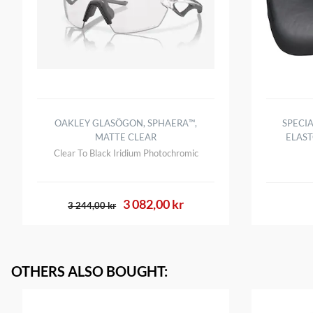
OAKLEY GLASÖGON, SPHAERA™️,
SPECI
MATTE CLEAR
ELAS
Clear To Black Iridium Photochromic
3 082,00 kr
3 244,00 kr
OTHERS ALSO BOUGHT
: