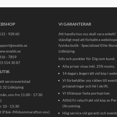
EBSHOP
VI GARANTERAR
512 - 928 60
Att handla hos oss skall vara enkelt!
ständigt med att förbättra webshop
upport@evalds.se
fysiska butik - Specialized Elite Store 
ww.evalds.se
Lidköping.
816 - 7859
Info och punkter för Dig som kund:
23 554 30 87
Alla priser visas inkl. 25% moms.
UTIK
14 dagars ångerrätt vid köp i web
Vi förbehåller oss rätten till event
ett serviceverkstad
prisändringar och fel i skrift.
31 32 Lidköping
Vi tillämpar fasta portopriser.
n, ons-fre 11:00 - 17:30
Alltid fri returfrakt vid köp av Pe
)
Utrustning.
ör 10 - 13:30
gt (Påsk-/Midsommarafton osv.)
Hög service vid garanti och event