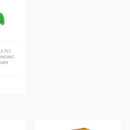
E PLY,
PANDING
35MM