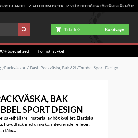
RYGG E-HANDEL
ALLTID BRA PRISER
VI ÄR INTE NÖJDA FÖRRÄN DU ÄR NÖJD!
Totalt:
0
Kundvagn
00% Specialized
Förmånscykel
g-/Packväskor
Basil Packväska, Bak 32L/Dubbel Sport Design
PACKVÄSKA, BAK
BBEL SPORT DESIGN
 pakethållare i material av hög kvalitet. Elastiska
ti, huvudfack med dragsko, integrerade reflexer.
h tålig...