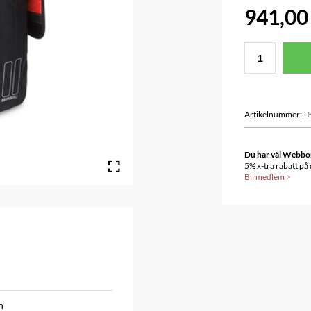
941,00
Artikelnummer
:
Du har väl Webbonu
5% x-tra rabatt på
Bli medlem
>
n