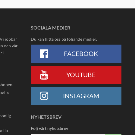
SOCIALA MEDIER
 Vi jobbar
Du kan hitta oss på följande medier.
en och vår
- i
FACEBOOK
YOUTUBE
shopen.
uella
INSTAGRAM
rsonlig
NYHETSBREV
Följ vårt nyhetsbrev
uella