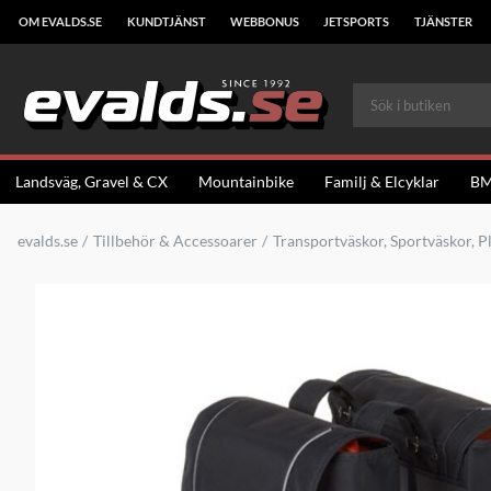
OM EVALDS.SE
KUNDTJÄNST
WEBBONUS
JETSPORTS
TJÄNSTER
Landsväg, Gravel & CX
Mountainbike
Familj & Elcyklar
B
evalds.se
Tillbehör & Accessoarer
Transportväskor, Sportväskor, P