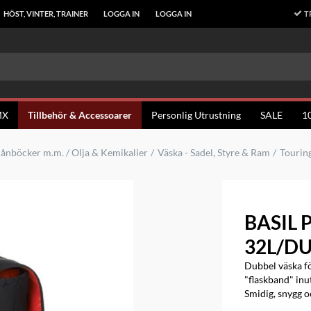
T
HÖST, VINTER, TRAINER
LOGGA IN
LOGGA IN
MX
Tillbehör & Accessoarer
Personlig Utrustning
SALE
1
lånböcker m.m. / Olja & Kemikalier
Väska - Sadel, Styre & Ram
Tourin
BASIL 
32L/DU
Dubbel väska för
"flaskband" inu
Smidig, snygg oc