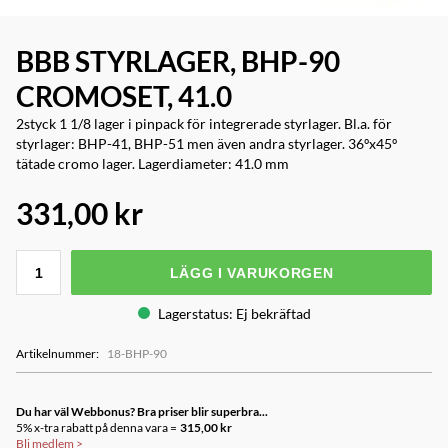
BBB STYRLAGER, BHP-90
CROMOSET, 41.0
2styck 1 1/8 lager i pinpack för integrerade styrlager. Bl.a. för
styrlager: BHP-41, BHP-51 men även andra styrlager. 36ºx45º
tätade cromo lager. Lagerdiameter: 41.0 mm
331,00 kr
LÄGG I VARUKORGEN
Lagerstatus
:
Ej bekräftad
Artikelnummer
:
18-BHP-90
Du har väl Webbonus? Bra priser blir superbra...
5% x-tra rabatt på denna vara =
315,00 kr
Bli medlem
>