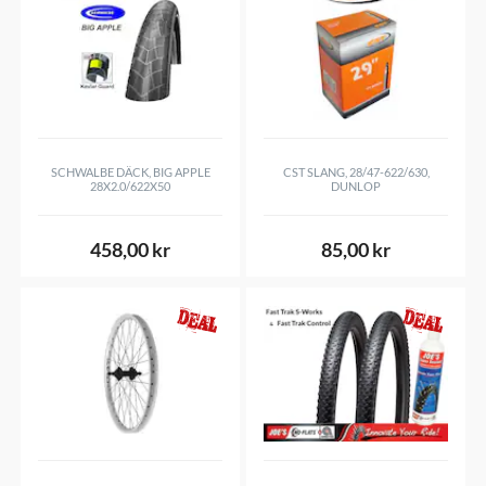
SCHWALBE DÄCK, BIG APPLE
CST SLANG, 28/47-622/630,
28X2.0/622X50
DUNLOP
458,00 kr
85,00 kr