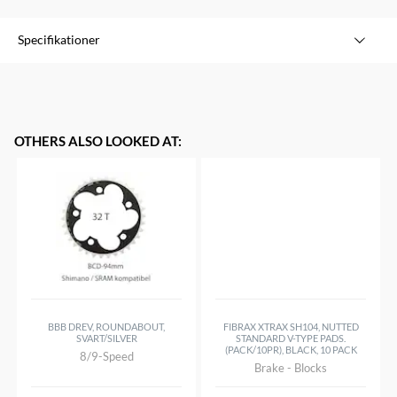
Specifikationer
Storlek
1.1/8"
Material
CrMo
Lager
36ºx45º
OTHERS ALSO LOOKED AT
:
Övre lager (Storlek)
41,0 mm
BBB DREV, ROUNDABOUT,
FIBRAX XTRAX SH104, NUTTED
SVART/SILVER
STANDARD V-TYPE PADS.
(PACK/10PR), BLACK, 10 PACK
8/9-Speed
Brake - Blocks