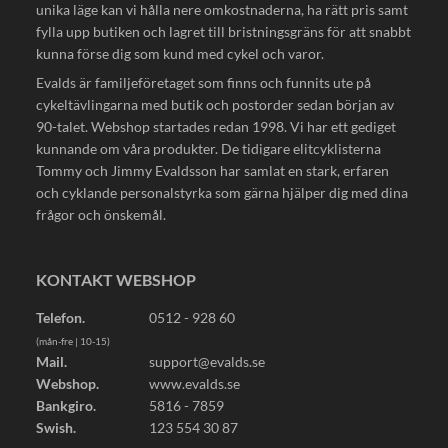
unika läge kan vi hålla nere omkostnaderna, ha rätt pris samt
fylla upp butiken och lagret till bristningsgräns för att snabbt
kunna förse dig som kund med cykel och varor.
Evalds är familjeföretaget som finns och funnits ute på
cykeltävlingarna med butik och postorder sedan början av
90-talet. Webshop startades redan 1998. Vi har ett gediget
kunnande om våra produkter. De tidigare elitcyklisterna
Tommy och Jimmy Evaldsson har samlat en stark, erfaren
och cyklande personalstyrka som gärna hjälper dig med dina
frågor och önskemål.
KONTAKT WEBSHOP
Telefon.
0512 - 928 60
(mån-fre | 10-15)
Mail.
support@evalds.se
Webshop.
www.evalds.se
Bankgiro.
5816 - 7859
Swish.
123 554 30 87