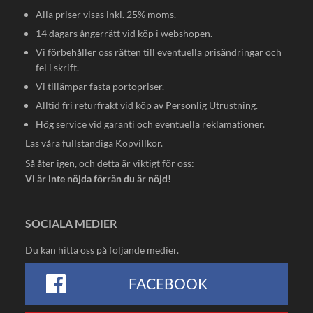
Alla priser visas inkl. 25% moms.
14 dagars ångerrätt vid köp i webshopen.
Vi förbehåller oss rätten till eventuella prisändringar och
fel i skrift.
Vi tillämpar fasta portopriser.
Alltid fri returfrakt vid köp av Personlig Utrustning.
Hög service vid garanti och eventuella reklamationer.
Läs våra fullständiga
Köpvillkor
.
Så åter igen, och detta är viktigt för oss:
Vi är inte nöjda förrän du är nöjd!
SOCIALA MEDIER
Du kan hitta oss på följande medier.
FACEBOOK