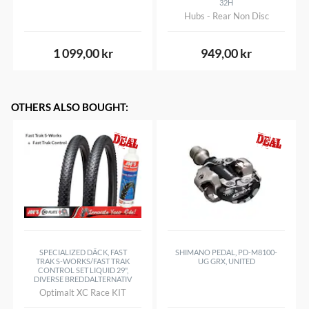
32H
Hubs - Rear Non Disc
1 099,00 kr
949,00 kr
OTHERS ALSO BOUGHT
:
SPECIALIZED DÄCK, FAST
SHIMANO PEDAL, PD-M8100-
TRAK S-WORKS/FAST TRAK
UG GRX, UNITED
CONTROL SET LIQUID 29",
DIVERSE BREDDALTERNATIV
Optimalt XC Race KIT