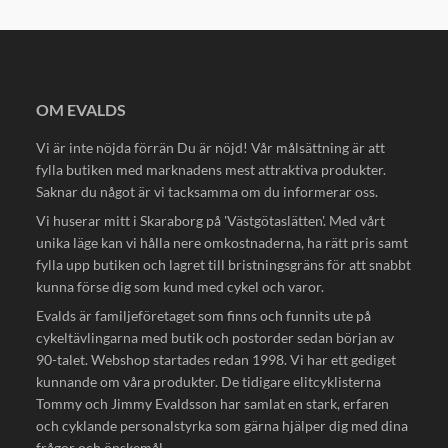
OM EVALDS
Vi är inte nöjda förrän Du är nöjd! Vår målsättning är att
fylla butiken med marknadens mest attraktiva produkter.
Saknar du något är vi tacksamma om du informerar oss.
Vi huserar mitt i Skaraborg på 'Västgötaslätten'. Med vårt
unika läge kan vi hålla nere omkostnaderna, ha rätt pris samt
fylla upp butiken och lagret till bristningsgräns för att snabbt
kunna förse dig som kund med cykel och varor.
Evalds är familjeföretaget som finns och funnits ute på
cykeltävlingarna med butik och postorder sedan början av
90-talet. Webshop startades redan 1998. Vi har ett gediget
kunnande om våra produkter. De tidigare elitcyklisterna
Tommy och Jimmy Evaldsson har samlat en stark, erfaren
och cyklande personalstyrka som gärna hjälper dig med dina
frågor och önskemål.