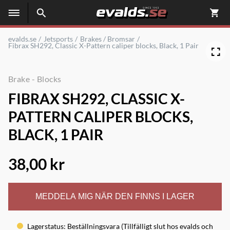
evalds.se
Jetsports
Brakes / Bromsar
Fibrax SH292, Classic X-Pattern caliper blocks, Black, 1 Pair
Brake - Blocks
FIBRAX SH292, CLASSIC X-
PATTERN CALIPER BLOCKS,
BLACK, 1 PAIR
38,00 kr
MEDDELA MIG NÄR DEN FINNS I LAGER
Lagerstatus
:
Beställningsvara (Tillfälligt slut hos evalds och