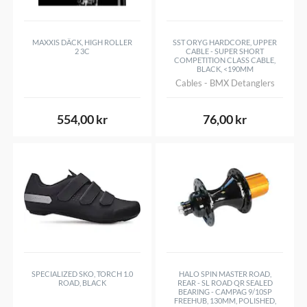
MAXXIS DÄCK, HIGH ROLLER
SST ORYG HARDCORE, UPPER
2 3C
CABLE - SUPER SHORT
COMPETITION CLASS CABLE,
BLACK, <190MM
Cables - BMX Detanglers
554,00 kr
76,00 kr
SPECIALIZED SKO, TORCH 1.0
HALO SPIN MASTER ROAD,
ROAD, BLACK
REAR - SL ROAD QR SEALED
BEARING - CAMPAG 9/10SP
FREEHUB, 130MM, POLISHED,