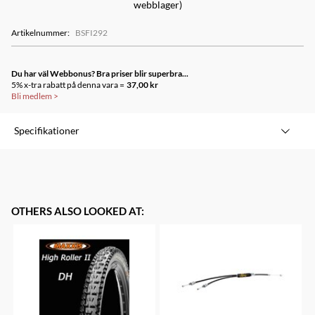
webblager)
Artikelnummer
:
BSFI292
Du har väl Webbonus? Bra priser blir superbra...
5% x-tra rabatt på denna vara =
37,00 kr
Bli medlem
>
Specifikationer
OTHERS ALSO LOOKED AT
: