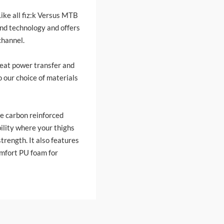
ike all fiz:k Versus MTB
and technology and offers
channel.
great power transfer and
o our choice of materials
te carbon reinforced
ility where your thighs
trength. It also features
omfort PU foam for