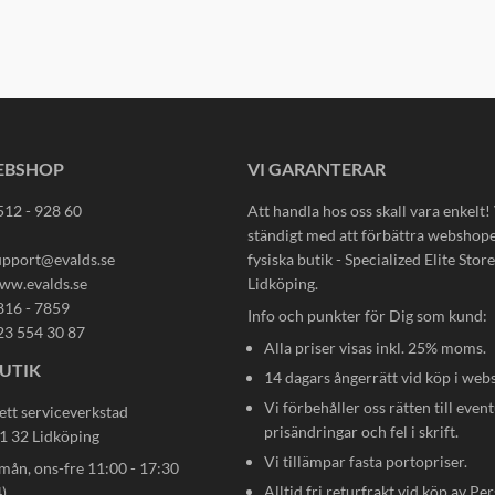
EBSHOP
VI GARANTERAR
512 - 928 60
Att handla hos oss skall vara enkelt!
ständigt med att förbättra webshop
upport@evalds.se
fysiska butik - Specialized Elite Store 
ww.evalds.se
Lidköping.
816 - 7859
Info och punkter för Dig som kund:
23 554 30 87
Alla priser visas inkl. 25% moms.
UTIK
14 dagars ångerrätt vid köp i web
Vi förbehåller oss rätten till event
ett serviceverkstad
prisändringar och fel i skrift.
31 32 Lidköping
Vi tillämpar fasta portopriser.
n, ons-fre 11:00 - 17:30
Alltid fri returfrakt vid köp av Pe
)