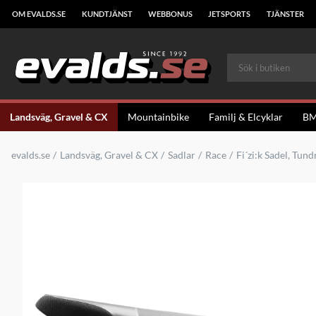
OM EVALDS.SE
KUNDTJÄNST
WEBBONUS
JETSPORTS
TJÄNSTER
Landsväg, Gravel & CX
Mountainbike
Familj & Elcyklar
B
evalds.se
Landsväg, Gravel & CX
Sadlar
Race
Fi´zi:k Sadel, Tun