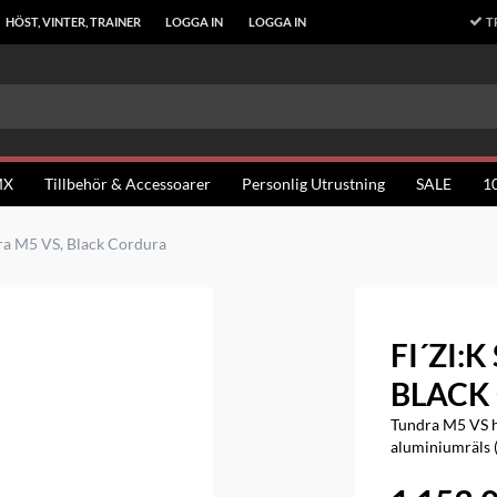
T
HÖST, VINTER, TRAINER
LOGGA IN
LOGGA IN
MX
Tillbehör & Accessoarer
Personlig Utrustning
SALE
1
dra M5 VS, Black Cordura
FI´ZI:
BLACK
Tundra M5 VS ha
aluminiumräls (