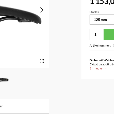
1 153,0
Storlek
125 mm
Artikelnummer
:
Du har väl Webbonu
5% x-tra rabatt på
Bli medlem
>
er