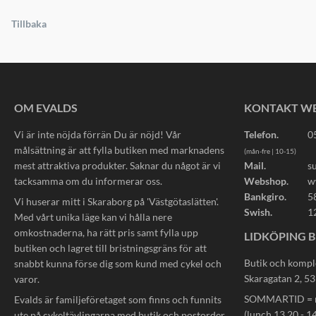
Tillbaka
OM EVALDS
KONTAKT W
Vi är inte nöjda förrän Du är nöjd! Vår
Telefon.
0
målsättning är att fylla butiken med marknadens
(mån-fre | 10-15)
mest attraktiva produkter. Saknar du något är vi
Mail.
s
tacksamma om du informerar oss.
Webshop.
w
Bankgiro.
5
Vi huserar mitt i Skaraborg på 'Västgötaslätten'.
Swish.
1
Med vårt unika läge kan vi hålla nere
omkostnaderna, ha rätt pris samt fylla upp
LIDKÖPING B
butiken och lagret till bristningsgräns för att
Butik och kompl
snabbt kunna förse dig som kund med cykel och
Skaragatan 2, 5
varor.
SOMMARTID = må
Evalds är familjeföretaget som finns och funnits
(lunch 13.20 - 14
ute på cykeltävlingarna med butik och postorder