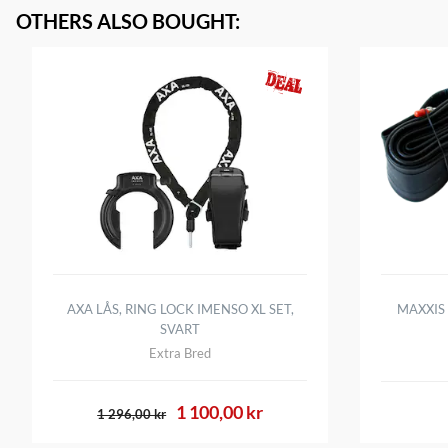
OTHERS ALSO BOUGHT
:
AXA LÅS, RING LOCK IMENSO XL SET,
MAXXIS 
SVART
Extra Bred
1 100,00 kr
1 296,00 kr