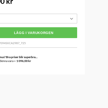
0 kr
LÄGG I VARUKORGEN
7094SXCA2987_725
s? Bra priser blir superbra...
 denna vara =
1 096,00 kr