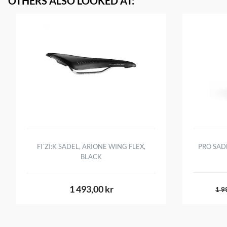
OTHERS ALSO LOOKED AT
:
FI´ZI:K SADEL, ARIONE WING FLEX,
PRO SAD
BLACK
1 493,00 kr
1 9