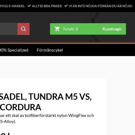
RYGG E-HANDEL
ALLTID BRA PRISER
VI ÄR INTE NÖJDA FÖRRÄN DU ÄR NÖJD!
Totalt:
0
Kundvagn
00% Specialized
Förmånscykel
K SADEL, TUNDRA M5 VS,
 CORDURA
r ett skal av kolfiberförstärkt nylon WingFlex och
S-Alloy).