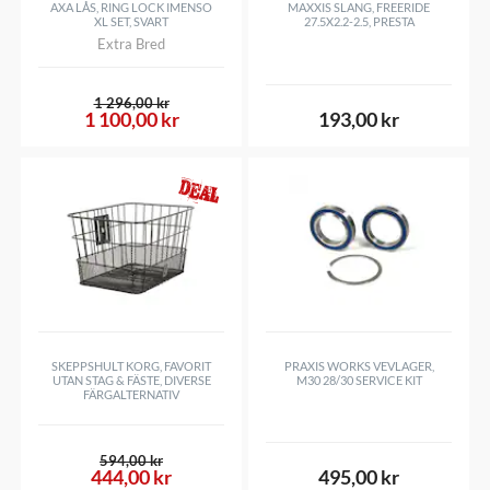
AXA LÅS, RING LOCK IMENSO
MAXXIS SLANG, FREERIDE
XL SET, SVART
27.5X2.2-2.5, PRESTA
Extra Bred
1 296,00 kr
1 100,00 kr
193,00 kr
SKEPPSHULT KORG, FAVORIT
PRAXIS WORKS VEVLAGER,
UTAN STAG & FÄSTE, DIVERSE
M30 28/30 SERVICE KIT
FÄRGALTERNATIV
594,00 kr
444,00 kr
495,00 kr