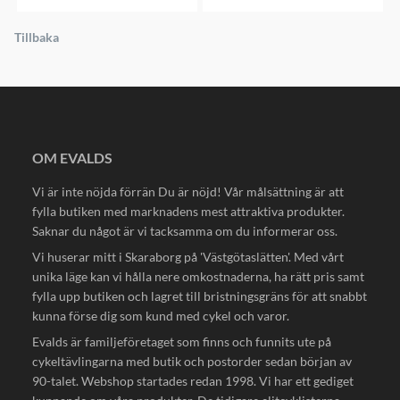
Tillbaka
OM EVALDS
Vi är inte nöjda förrän Du är nöjd! Vår målsättning är att
fylla butiken med marknadens mest attraktiva produkter.
Saknar du något är vi tacksamma om du informerar oss.
Vi huserar mitt i Skaraborg på 'Västgötaslätten'. Med vårt
unika läge kan vi hålla nere omkostnaderna, ha rätt pris samt
fylla upp butiken och lagret till bristningsgräns för att snabbt
kunna förse dig som kund med cykel och varor.
Evalds är familjeföretaget som finns och funnits ute på
cykeltävlingarna med butik och postorder sedan början av
90-talet. Webshop startades redan 1998. Vi har ett gediget