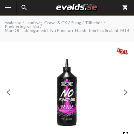
evalds.se
Landsväg, Gravel & CX
Slang
Tillbehör
Punkteringsvätska
Muc-Off Tätningsmedel, No Puncture Hassle Tubeless Sealant, MTB