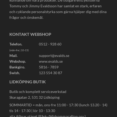
kunnande om våra produkter. De tidigare elitcyklisterna
Tommy och Jimmy Evaldsson har samlat en stark, erfaren
och cyklande personalstyrka som gärna hjälper dig med dina
frågor och önskemål.
KONTAKT WEBSHOP
Telefon.
0512 - 928 60
(mån-fre | 10-15)
Mail.
support@evalds.se
Webshop.
www.evalds.se
Bankgiro.
5816 - 7859
Swish.
123 554 30 87
LIDKÖPING BUTIK
Butik och komplett serviceverkstad
Skaragatan 2, 531 32 Lidköping
SOMMARTID = mån, ons-fre 11:00 - 17:30 (lunch 13.20 - 14)
tis 14 - 17:30 | lör 10 - 13:30
alla Aftnar stängt (Påsk-/Midsommarafton osv.)