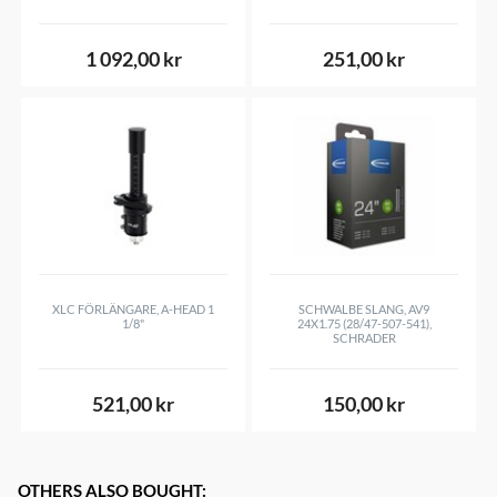
1 092,00 kr
251,00 kr
XLC FÖRLÄNGARE, A-HEAD 1
SCHWALBE SLANG, AV9
1/8"
24X1.75 (28/47-507-541),
SCHRADER
521,00 kr
150,00 kr
OTHERS ALSO BOUGHT
: