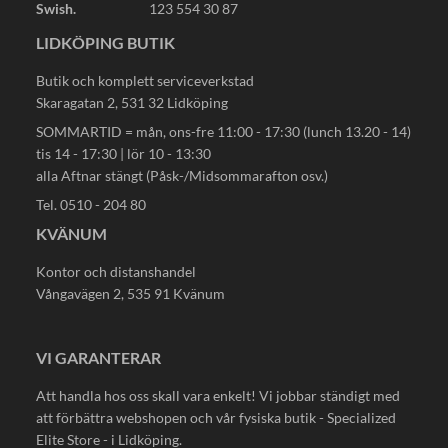
Swish.
123 554 30 87
LIDKÖPING BUTIK
Butik och komplett serviceverkstad
Skaragatan 2, 531 32 Lidköping
SOMMARTID = mån, ons-fre 11:00 - 17:30 (lunch 13.20 - 14)
tis 14 - 17:30 | lör 10 - 13:30
alla Aftnar stängt (Påsk-/Midsommarafton osv.)
Tel. 0510 - 204 80
KVÄNUM
Kontor och distanshandel
Vångavägen 2, 535 91 Kvänum
VI GARANTERAR
Att handla hos oss skall vara enkelt! Vi jobbar ständigt med
att förbättra webshopen och vår fysiska butik - Specialized
Elite Store - i Lidköping.