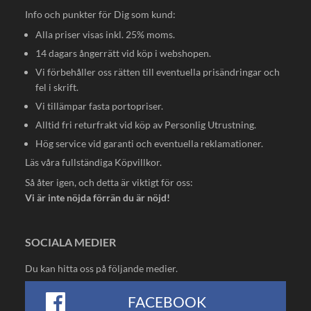
Info och punkter för Dig som kund:
Alla priser visas inkl. 25% moms.
14 dagars ångerrätt vid köp i webshopen.
Vi förbehåller oss rätten till eventuella prisändringar och
fel i skrift.
Vi tillämpar fasta portopriser.
Alltid fri returfrakt vid köp av Personlig Utrustning.
Hög service vid garanti och eventuella reklamationer.
Läs våra fullständiga
Köpvillkor
.
Så åter igen, och detta är viktigt för oss:
Vi är inte nöjda förrän du är nöjd!
SOCIALA MEDIER
Du kan hitta oss på följande medier.
FACEBOOK