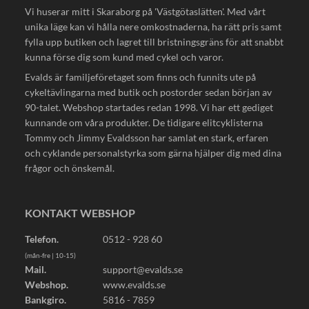
Vi huserar mitt i Skaraborg på 'Västgötaslätten'. Med vårt
unika läge kan vi hålla nere omkostnaderna, ha rätt pris samt
fylla upp butiken och lagret till bristningsgräns för att snabbt
kunna förse dig som kund med cykel och varor.
Evalds är familjeföretaget som finns och funnits ute på
cykeltävlingarna med butik och postorder sedan början av
90-talet. Webshop startades redan 1998. Vi har ett gediget
kunnande om våra produkter. De tidigare elitcyklisterna
Tommy och Jimmy Evaldsson har samlat en stark, erfaren
och cyklande personalstyrka som gärna hjälper dig med dina
frågor och önskemål.
KONTAKT WEBSHOP
Telefon.
0512 - 928 60
(mån-fre | 10-15)
Mail.
support@evalds.se
Webshop.
www.evalds.se
Bankgiro.
5816 - 7859