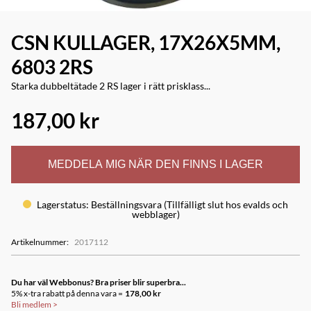
CSN KULLAGER, 17X26X5MM,
6803 2RS
Starka dubbeltätade 2 RS lager i rätt prisklass...
187,00 kr
MEDDELA MIG NÄR DEN FINNS I LAGER
Lagerstatus
:
Beställningsvara (Tillfälligt slut hos evalds och
webblager)
Artikelnummer
:
2017112
Du har väl Webbonus? Bra priser blir superbra...
5% x-tra rabatt på denna vara =
178,00 kr
Bli medlem
>