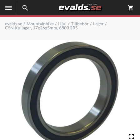
evalds.se
Mountainbike
Hjul
Tillbehör
Lager
CSN Kullager, 17x26x5mm, 6803 2RS