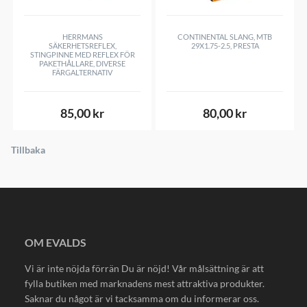
HERRMANS
CONTINENTAL SLANG, MTB
SÄKERHETSREFLEX,
29X1.75-2.5, PRESTA
STINGPINNE MED REFLEX FÖR
PAKETHÅLLARE, DIVERSE
FÄRGALTERNATIV
85,00 kr
80,00 kr
Tillbaka
OM EVALDS
Vi är inte nöjda förrän Du är nöjd! Vår målsättning är att
fylla butiken med marknadens mest attraktiva produkter.
Saknar du något är vi tacksamma om du informerar oss.