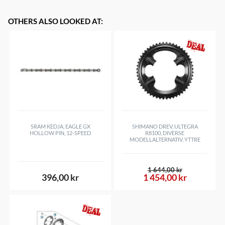
Anatomiskt utformade, asymmetriska skenbensskydd ger
pedalvänlig komfort
OTHERS ALSO LOOKED AT
:
Slip-on-design med reglerbara kardborrband
Perforerad neopren ger komfort och andningsaktivitet
Certifiering:
CE-certifierade enligt EN 1621-1, nivå 1
SRAM KEDJA, EAGLE GX
SHIMANO DREV, ULTEGRA
HOLLOW PIN, 12-SPEED
R8100, DIVERSE
MODELLALTERNATIV, YTTRE
1 644,00 kr
396,00 kr
1 454,00 kr