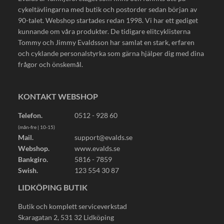
cykeltävlingarna med butik och postorder sedan början av
90-talet. Webshop startades redan 1998. Vi har ett gediget
kunnande om våra produkter. De tidigare elitcyklisterna
Tommy och Jimmy Evaldsson har samlat en stark, erfaren
och cyklande personalstyrka som gärna hjälper dig med dina
frågor och önskemål.
KONTAKT WEBSHOP
Telefon.
0512 - 928 60
(mån-fre | 10-15)
Mail.
support@evalds.se
Webshop.
www.evalds.se
Bankgiro.
5816 - 7859
Swish.
123 554 30 87
LIDKÖPING BUTIK
Butik och komplett serviceverkstad
Skaragatan 2, 531 32 Lidköping