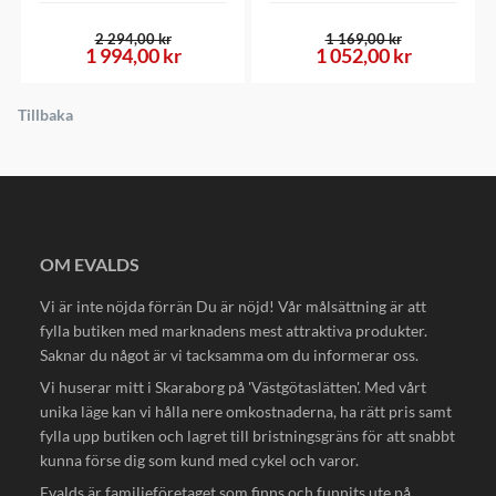
2 294,00 kr
1 169,00 kr
1 994,00 kr
1 052,00 kr
Tillbaka
OM EVALDS
Vi är inte nöjda förrän Du är nöjd! Vår målsättning är att
fylla butiken med marknadens mest attraktiva produkter.
Saknar du något är vi tacksamma om du informerar oss.
Vi huserar mitt i Skaraborg på 'Västgötaslätten'. Med vårt
unika läge kan vi hålla nere omkostnaderna, ha rätt pris samt
fylla upp butiken och lagret till bristningsgräns för att snabbt
kunna förse dig som kund med cykel och varor.
Evalds är familjeföretaget som finns och funnits ute på