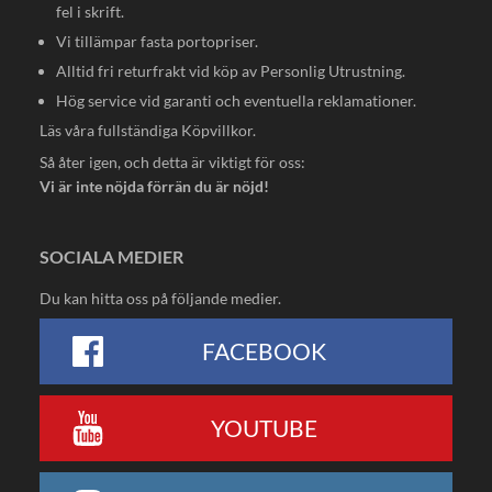
fel i skrift.
Vi tillämpar fasta portopriser.
Alltid fri returfrakt vid köp av Personlig Utrustning.
Hög service vid garanti och eventuella reklamationer.
Läs våra fullständiga
Köpvillkor
.
Så åter igen, och detta är viktigt för oss:
Vi är inte nöjda förrän du är nöjd!
SOCIALA MEDIER
Du kan hitta oss på följande medier.
FACEBOOK
YOUTUBE