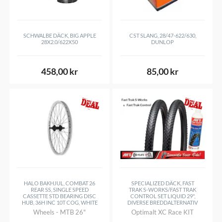
SCHWALBE DÄCK, BIG APPLE
CST SLANG, 28/47-622/630,
28X2.0/622X50
DUNLOP
458,00 kr
85,00 kr
HALO BAKHJUL, COMBAT 26
SPECIALIZED DÄCK, FAST
REAR SS, SINGLE SPEED
TRAK S-WORKS/FAST TRAK
CASSETTE STD BEARING DISC
CONTROL SET LIQUID 29",
HUB, 36H INC 10T COG, WHITE
DIVERSE BREDDALTERNATIV
Wheels - MTB 26"
Optimalt XC Race KIT