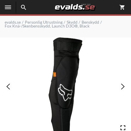
evalds.se
Personlig Utrustning
Skydd
Benskydd
Fox Knä-/Skenbensskydd, Launch D3O®, Black