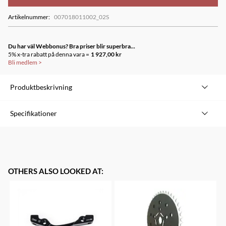
Artikelnummer
:
007018011002_02S
Du har väl Webbonus? Bra priser blir superbra...
5% x-tra rabatt på denna vara =
1 927,00 kr
Bli medlem
>
Produktbeskrivning
Weight
Clamps, cables, lock on grips with clamps =
Specifikationer
287g, Clamps, Cables = 207g, Jaws lock on
grips = 80g
Speeds
10-Speed
Compatibility
SRAM 3X10
OTHERS ALSO LOOKED AT
:
Recommended
X0
Group
Material
Aluminum Cover
Colors
Black (with X0 red graphic), Silver (with X0
black graphic)