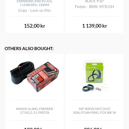
EXPANDING END PLUGS,
BLACK, 9/16"
CLEAR/RED, 130MM
Pedals - BMX/ MTB DH
Grips - Lock-on Kits
152,00 kr
1 139,00 kr
OTHERS ALSO BOUGHT
:
MAXXIS SLANG, FREERIDE
SKF SERVICEKIT, DUST
27.5X2.2-2.5, PRESTA
SEAL/FOAM RING, FOX AIR 34