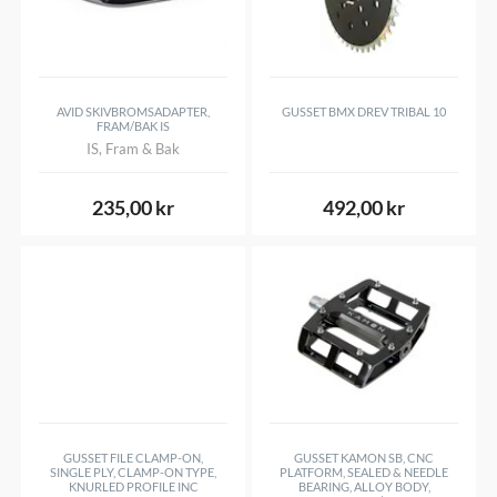
Grip
Jaws lock on grip
Allt om Grip Shift /
AVID SKIVBROMSADAPTER,
GUSSET BMX DREV TRIBAL 10
FRAM/BAK IS
IS, Fram & Bak
235,00 kr
492,00 kr
GUSSET FILE CLAMP-ON,
GUSSET KAMON SB, CNC
SINGLE PLY, CLAMP-ON TYPE,
PLATFORM, SEALED & NEEDLE
KNURLED PROFILE INC
BEARING, ALLOY BODY,