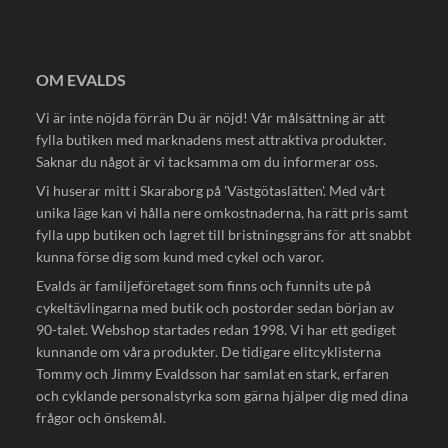
OM EVALDS
Vi är inte nöjda förrän Du är nöjd! Vår målsättning är att
fylla butiken med marknadens mest attraktiva produkter.
Saknar du något är vi tacksamma om du informerar oss.
Vi huserar mitt i Skaraborg på 'Västgötaslätten'. Med vårt
unika läge kan vi hålla nere omkostnaderna, ha rätt pris samt
fylla upp butiken och lagret till bristningsgräns för att snabbt
kunna förse dig som kund med cykel och varor.
Evalds är familjeföretaget som finns och funnits ute på
cykeltävlingarna med butik och postorder sedan början av
90-talet. Webshop startades redan 1998. Vi har ett gediget
kunnande om våra produkter. De tidigare elitcyklisterna
Tommy och Jimmy Evaldsson har samlat en stark, erfaren
och cyklande personalstyrka som gärna hjälper dig med dina
frågor och önskemål.