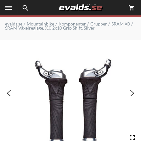
evalds.se
Mountainbike
Komponenter
Grupper
SRAM X0
SRAM Växelreglage, X.0 2x10 Grip Shift, Silver