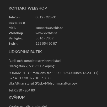
KONTAKT WEBSHOP
Telefon.
0512 - 928 60
(mån-fre | 10-15)
Mail.
support@evalds.se
Webshop.
www.evalds.se
Bankgiro.
5816 - 7859
Swish.
123 554 30 87
LIDKÖPING BUTIK
Butik och komplett serviceverkstad
Skaragatan 2, 531 32 Lidköping
SOMMARTID = mån, ons-fre 11:00 - 17:30 (lunch 13.20 - 14)
tis 14 - 17:30 | lör 10 - 13:30
alla Aftnar stängt (Påsk-/Midsommarafton osv.)
Tel. 0510 - 204 80
KVÄNUM
Kontor och distanshandel