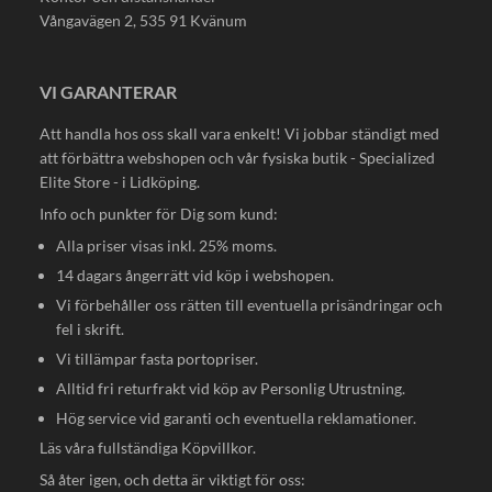
Vångavägen 2, 535 91 Kvänum
VI GARANTERAR
Att handla hos oss skall vara enkelt! Vi jobbar ständigt med
att förbättra webshopen och vår fysiska butik - Specialized
Elite Store - i Lidköping.
Info och punkter för Dig som kund:
Alla priser visas inkl. 25% moms.
14 dagars ångerrätt vid köp i webshopen.
Vi förbehåller oss rätten till eventuella prisändringar och
fel i skrift.
Vi tillämpar fasta portopriser.
Alltid fri returfrakt vid köp av Personlig Utrustning.
Hög service vid garanti och eventuella reklamationer.
Läs våra fullständiga
Köpvillkor
.
Så åter igen, och detta är viktigt för oss: