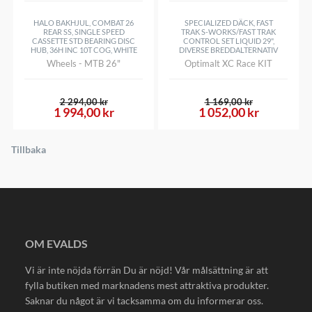
HALO BAKHJUL, COMBAT 26
SPECIALIZED DÄCK, FAST
REAR SS, SINGLE SPEED
TRAK S-WORKS/FAST TRAK
CASSETTE STD BEARING DISC
CONTROL SET LIQUID 29",
HUB, 36H INC 10T COG, WHITE
DIVERSE BREDDALTERNATIV
Wheels - MTB 26"
Optimalt XC Race KIT
2 294,00 kr
1 169,00 kr
1 994,00 kr
1 052,00 kr
Tillbaka
OM EVALDS
Vi är inte nöjda förrän Du är nöjd! Vår målsättning är att
fylla butiken med marknadens mest attraktiva produkter.
Saknar du något är vi tacksamma om du informerar oss.