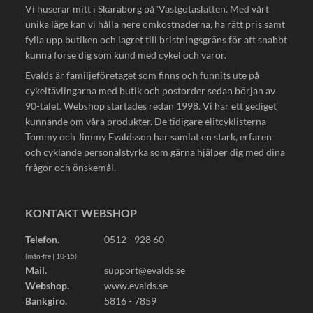
Vi huserar mitt i Skaraborg på 'Västgötaslätten'. Med vårt
unika läge kan vi hålla nere omkostnaderna, ha rätt pris samt
fylla upp butiken och lagret till bristningsgräns för att snabbt
kunna förse dig som kund med cykel och varor.
Evalds är familjeföretaget som finns och funnits ute på
cykeltävlingarna med butik och postorder sedan början av
90-talet. Webshop startades redan 1998. Vi har ett gediget
kunnande om våra produkter. De tidigare elitcyklisterna
Tommy och Jimmy Evaldsson har samlat en stark, erfaren
och cyklande personalstyrka som gärna hjälper dig med dina
frågor och önskemål.
KONTAKT WEBSHOP
Telefon.
0512 - 928 60
(mån-fre | 10-15)
Mail.
support@evalds.se
Webshop.
www.evalds.se
Bankgiro.
5816 - 7859