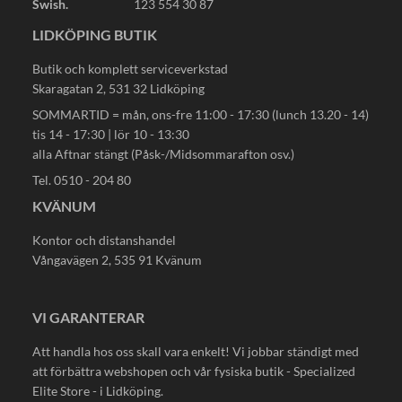
Swish.
123 554 30 87
LIDKÖPING BUTIK
Butik och komplett serviceverkstad
Skaragatan 2, 531 32 Lidköping
SOMMARTID = mån, ons-fre 11:00 - 17:30 (lunch 13.20 - 14)
tis 14 - 17:30 | lör 10 - 13:30
alla Aftnar stängt (Påsk-/Midsommarafton osv.)
Tel. 0510 - 204 80
KVÄNUM
Kontor och distanshandel
Vångavägen 2, 535 91 Kvänum
VI GARANTERAR
Att handla hos oss skall vara enkelt! Vi jobbar ständigt med
att förbättra webshopen och vår fysiska butik - Specialized
Elite Store - i Lidköping.