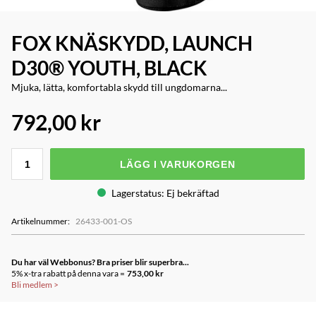
FOX KNÄSKYDD, LAUNCH
D30® YOUTH, BLACK
Mjuka, lätta, komfortabla skydd till ungdomarna...
792,00 kr
LÄGG I VARUKORGEN
Lagerstatus
:
Ej bekräftad
Artikelnummer
:
26433-001-OS
Du har väl Webbonus? Bra priser blir superbra...
5% x-tra rabatt på denna vara =
753,00 kr
Bli medlem
>