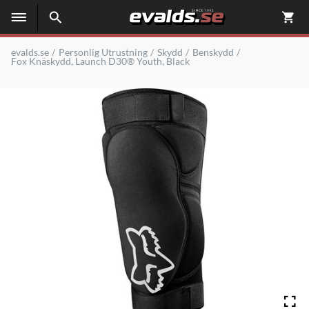
evalds.se
Personlig Utrustning
Skydd
Benskydd
Fox Knäskydd, Launch D30® Youth, Black