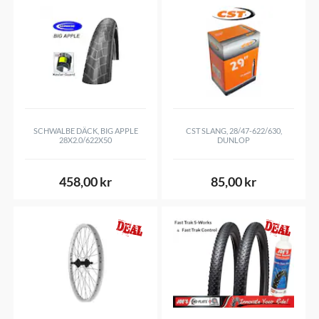
SCHWALBE DÄCK, BIG APPLE
CST SLANG, 28/47-622/630,
28X2.0/622X50
DUNLOP
458,00 kr
85,00 kr