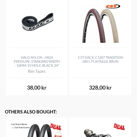
HALO NYLON - HIGH
CST DÄCK, C1207 TRADITION
PRESSURE, STANDARD WIDTH
28X1.75 (47X622), BRUN
- 16MM, SV HOLE, BLACK, 24"
Rim Tapes
38,00 kr
328,00 kr
OTHERS ALSO BOUGHT
: