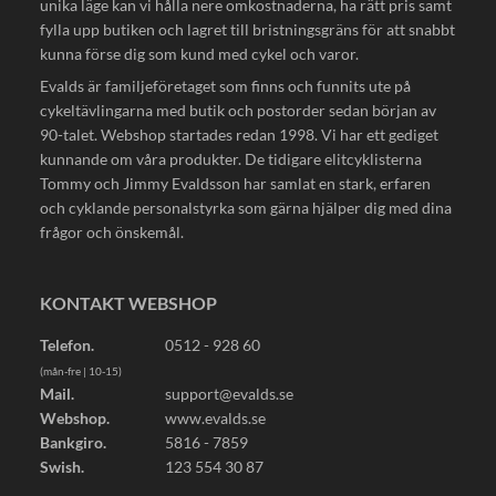
unika läge kan vi hålla nere omkostnaderna, ha rätt pris samt
fylla upp butiken och lagret till bristningsgräns för att snabbt
kunna förse dig som kund med cykel och varor.
Evalds är familjeföretaget som finns och funnits ute på
cykeltävlingarna med butik och postorder sedan början av
90-talet. Webshop startades redan 1998. Vi har ett gediget
kunnande om våra produkter. De tidigare elitcyklisterna
Tommy och Jimmy Evaldsson har samlat en stark, erfaren
och cyklande personalstyrka som gärna hjälper dig med dina
frågor och önskemål.
KONTAKT WEBSHOP
Telefon.
0512 - 928 60
(mån-fre | 10-15)
Mail.
support@evalds.se
Webshop.
www.evalds.se
Bankgiro.
5816 - 7859
Swish.
123 554 30 87