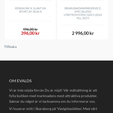
KENDA DÄCK, SLANT SIX
BRAIN BAKDÄMPARSERVICE,
SPORT 24", BLACK
SPECIALIZED
UTBYTESSYSTEM, GEN 5 (2014
TILL 2017)
496,00 kr
396,00 kr
2 996,00 kr
Tillbaka
OM EVALDS
Vi är inte nöjda förrän Du är nöjd! Vår målsättning är att
fylla butiken med marknadens mest attraktiva produkter.
Saknar du något är vi tacksamma om du informerar oss.
Vi huserar mitt i Skaraborg på 'Västgötaslätten'. Med vårt