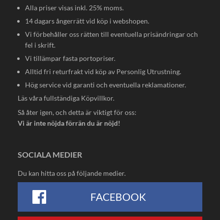
Alla priser visas inkl. 25% moms.
14 dagars ångerrätt vid köp i webshopen.
Vi förbehåller oss rätten till eventuella prisändringar och
fel i skrift.
Vi tillämpar fasta portopriser.
Alltid fri returfrakt vid köp av Personlig Utrustning.
Hög service vid garanti och eventuella reklamationer.
Läs våra fullständiga
Köpvillkor
.
Så åter igen, och detta är viktigt för oss:
Vi är inte nöjda förrän du är nöjd!
SOCIALA MEDIER
Du kan hitta oss på följande medier.
FACEBOOK