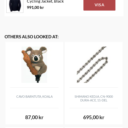
Cycling Jacket, Black
VISA
991,00 kr
Värmande (Flossad/Thermo)
No
Målgrupp
Herr
OTHERS ALSO LOOKED AT
:
CAVO BARNTUTA, KOALA
SHIMANO KEDJA, CN-9000
DURA-ACE, 11-DEL
87,00 kr
695,00 kr