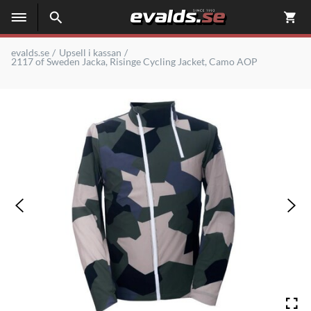
evalds.se
Upsell i kassan
2117 of Sweden Jacka, Risinge Cycling Jacket, Camo AOP