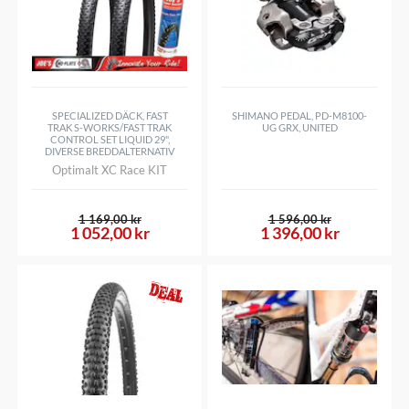
SPECIALIZED DÄCK, FAST
SHIMANO PEDAL, PD-M8100-
TRAK S-WORKS/FAST TRAK
UG GRX, UNITED
CONTROL SET LIQUID 29",
DIVERSE BREDDALTERNATIV
Optimalt XC Race KIT
1 169,00 kr
1 596,00 kr
1 052,00 kr
1 396,00 kr